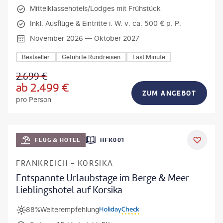
Mittelklassehotels/Lodges mit Frühstück
Inkl. Ausflüge & Eintritte i. W. v. ca. 500 € p. P.
November 2026 — Oktober 2027
Bestseller
Geführte Rundreisen
Last Minute
2.699
€
ab
2.499
€
ZUM ANGEBOT
pro Person
Mateusz Tondel
FLUG & HOTEL
HFK001
DEAL
FRANKREICH - KORSIKA
Entspannte Urlaubstage im Berge & Meer
Lieblingshotel auf Korsika
88%
Weiterempfehlung