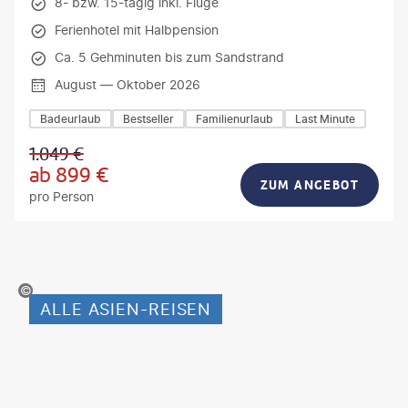
8- bzw. 15-tägig inkl. Flüge
Ferienhotel mit Halbpension
Ca. 5 Gehminuten bis zum Sandstrand
August — Oktober 2026
Badeurlaub
Bestseller
Familienurlaub
Last Minute
1.049
€
ab
899
€
ZUM ANGEBOT
pro Person
_Slobodeniuk - gty
ALLE ASIEN-REISEN