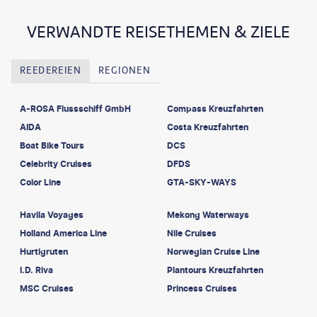
VERWANDTE REISETHEMEN & ZIELE
REEDEREIEN
REGIONEN
A-ROSA Flussschiff GmbH
Compass Kreuzfahrten
AIDA
Costa Kreuzfahrten
Boat Bike Tours
DCS
Celebrity Cruises
DFDS
Color Line
GTA-SKY-WAYS
Havila Voyages
Mekong Waterways
Holland America Line
Nile Cruises
Hurtigruten
Norwegian Cruise Line
I.D. Riva
Plantours Kreuzfahrten
MSC Cruises
Princess Cruises