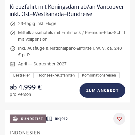
Kreuzfahrt mit Koningsdam ab/an Vancouver
inkl. Ost-Westkanada-Rundreise
23-tägig inkl. Flüge
Mittelklassehotels mit Frühstück / Premium-Plus-Schiff
mit Vollpension
Inkl. Ausflüge & Nationalpark-Eintritte i. W. v. ca. 240
€ p. P
April — September 2027
Bestseller
Hochseekreuzfahrten
Kombinationsreisen
ab
4.999
€
ZUM ANGEBOT
pro Person
h_Slobodeniuk - gty
RUNDREISE
RKJ012
INDONESIEN