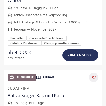
Zauber
13- bzw. 16-tägig inkl. Flüge
Mittelklassehotels mit Verpflegung
Inkl. Ausflüge & Eintritte i. W. v. ca. 1.000 € p. P.
Februar — November 2027
Bestseller
Garantierte Durchführung
Geführte Rundreisen
Kleingruppen-Rundreisen
ab
3.999
€
ZUM ANGEBOT
pro Person
bio lamanna - gty
RUNDREISE
RUR041
DEAL
SÜDAFRIKA
Auf zu Krüger, Kap und Küste
15-tägig inkl. Flüge