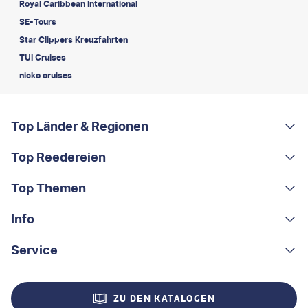
Royal Caribbean International
SE-Tours
Star Clippers Kreuzfahrten
TUI Cruises
nicko cruises
FOOTER
Footer navigation
Top Länder & Regionen
Top Reedereien
Portugal
Albanien
Top Themen
AIDA
Griechenland
MSC Cruises
Info
Rundreisen
Costa Rica
Costa Kreuzfahrten
Kleingruppen-Rundreisen
Service
Über uns
China
A-ROSA
Kreuzfahrten
Nachhaltigkeit
Kontakt
Madeira
ZU DEN KATALOGEN
Mein Schiff®
Flusskreuzfahrten
Stellenangebote