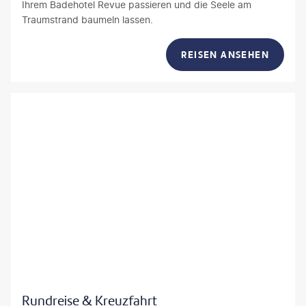
Ihrem Badehotel Revue passieren und die Seele am
Traumstrand baumeln lassen.
REISEN ANSEHEN
fokkebok - gty
Rundreise & Kreuzfahrt