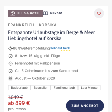
Mateusz Tondel
FLUG & HOTEL
HFK001
DEAL
FRANKREICH - KORSIKA
Entspannte Urlaubstage im Berge & Meer
Lieblingshotel auf Korsika
88%
Weiterempfehlung
8- bzw. 15-tägig inkl. Flüge
Ferienhotel mit Halbpension
Ca. 5 Gehminuten bis zum Sandstrand
August — Oktober 2026
Badeurlaub
Bestseller
Familienurlaub
Last Minute
1.049
€
ab
899
€
ZUM ANGEBOT
pro Person