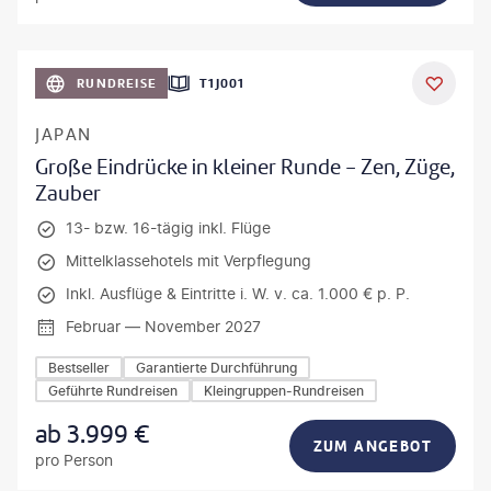
anPavonePhoto-gty
RUNDREISE
T1J001
JAPAN
Große Eindrücke in kleiner Runde - Zen, Züge,
Zauber
13- bzw. 16-tägig inkl. Flüge
Mittelklassehotels mit Verpflegung
Inkl. Ausflüge & Eintritte i. W. v. ca. 1.000 € p. P.
Februar — November 2027
Bestseller
Garantierte Durchführung
Geführte Rundreisen
Kleingruppen-Rundreisen
ab
3.999
€
ZUM ANGEBOT
pro Person