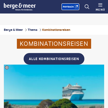
MENÜ
Berge & Meer
Thema
Kombinationsreisen
KOMBINATIONSREISEN
ALLE KOMBINATIONSREISEN
©Marek Dziok