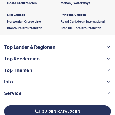
Costa Kreuzfahrten
Mekong Waterways
Nile Cruises
Princess Cruises
Norwegian Cruise Line
Royal Caribbean International
Plantours Kreuzfahrten
Star Clippers Kreuzfahrten
FOOTER
Footer navigation
Top Länder & Regionen
Top Reedereien
Portugal
Albanien
Top Themen
AIDA
Griechenland
MSC Cruises
Info
Rundreisen
Costa Rica
Costa Kreuzfahrten
Kleingruppen-Rundreisen
Service
Über uns
China
A-ROSA
Kreuzfahrten
Nachhaltigkeit
Kontakt
Madeira
ZU DEN KATALOGEN
Mein Schiff®
Flusskreuzfahrten
Stellenangebote