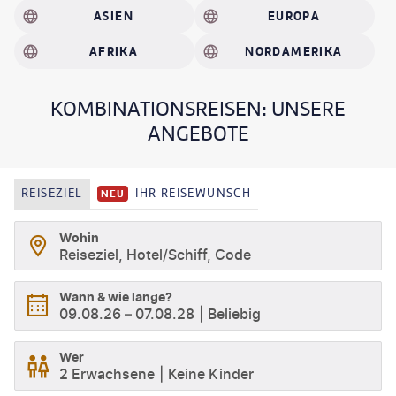
gefächertes Angebot. Was ist Ihnen lieber? Aktion oder Ruhe?
ASIEN
EUROPA
Hier können Sie beides haben!
AFRIKA
NORDAMERIKA
KOMBINATIONSREISEN: UNSERE
ANGEBOTE
REISEZIEL
IHR REISEWUNSCH
NEU
Wohin
Reiseziel, Hotel/Schiff, Code
Wann & wie lange?
09.08.26
–
07.08.28
Beliebig
Wer
2 Erwachsene
Keine Kinder