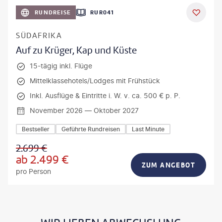
bio lamanna - gty
RUNDREISE
RUR041
DEAL
SÜDAFRIKA
Auf zu Krüger, Kap und Küste
15-tägig inkl. Flüge
Mittelklassehotels/Lodges mit Frühstück
Inkl. Ausflüge & Eintritte i. W. v. ca. 500 € p. P.
November 2026 — Oktober 2027
Bestseller
Geführte Rundreisen
Last Minute
2.699
€
ab
2.499
€
ZUM ANGEBOT
pro Person