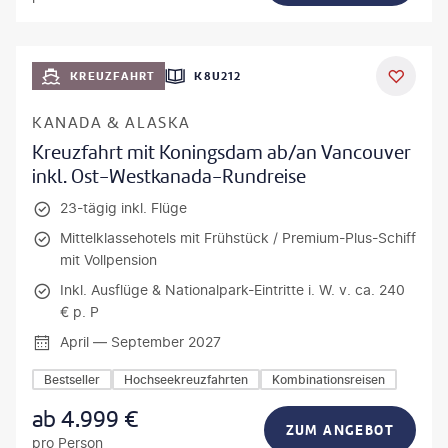
KREUZFAHRT
K8U212
KANADA & ALASKA
Kreuzfahrt mit Koningsdam ab/an Vancouver
inkl. Ost-Westkanada-Rundreise
23-tägig inkl. Flüge
Mittelklassehotels mit Frühstück / Premium-Plus-Schiff
mit Vollpension
Inkl. Ausflüge & Nationalpark-Eintritte i. W. v. ca. 240
€ p. P
April — September 2027
Bestseller
Hochseekreuzfahrten
Kombinationsreisen
ab
4.999
€
ZUM ANGEBOT
pro Person