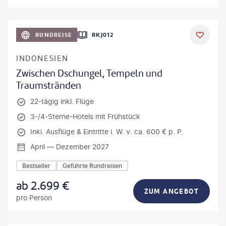
h_Slobodeniuk - gty
RUNDREISE
RKJ012
INDONESIEN
Zwischen Dschungel, Tempeln und
Traumstränden
22-tägig inkl. Flüge
3-/4-Sterne-Hotels mit Frühstück
Inkl. Ausflüge & Eintritte i. W. v. ca. 600 € p. P.
April — Dezember 2027
Bestseller
Geführte Rundreisen
ab
2.699
€
ZUM ANGEBOT
pro Person