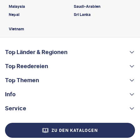
Malaysia
Saudi-Arabien
Nepal
Sri Lanka
Vietnam
FOOTER
Footer navigation
Top Länder & Regionen
Top Reedereien
Portugal
Albanien
Top Themen
AIDA
Griechenland
MSC Cruises
Info
Rundreisen
Costa Rica
Costa Kreuzfahrten
Kleingruppen-Rundreisen
Service
Über uns
China
A-ROSA
Kreuzfahrten
Nachhaltigkeit
Kontakt
Madeira
ZU DEN KATALOGEN
Mein Schiff®
Flusskreuzfahrten
Stellenangebote
Hilfe & FAQ