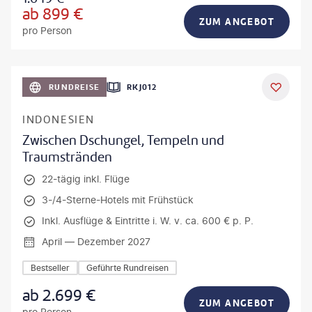
ab
899
€
ZUM ANGEBOT
pro Person
h_Slobodeniuk - gty
RUNDREISE
RKJ012
INDONESIEN
Zwischen Dschungel, Tempeln und
Traumstränden
22-tägig inkl. Flüge
3-/4-Sterne-Hotels mit Frühstück
Inkl. Ausflüge & Eintritte i. W. v. ca. 600 € p. P.
April — Dezember 2027
Bestseller
Geführte Rundreisen
ab
2.699
€
ZUM ANGEBOT
pro Person