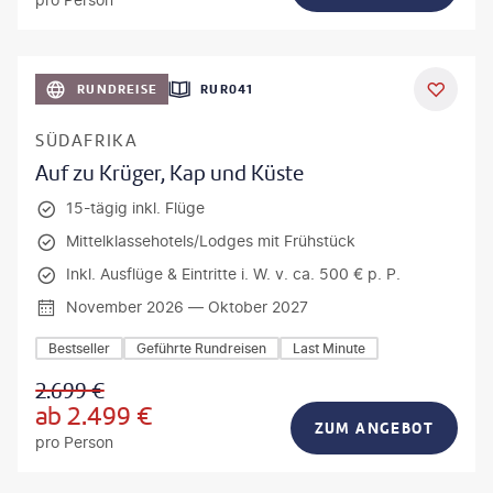
bio lamanna - gty
RUNDREISE
RUR041
DEAL
SÜDAFRIKA
Auf zu Krüger, Kap und Küste
15-tägig inkl. Flüge
Mittelklassehotels/Lodges mit Frühstück
Inkl. Ausflüge & Eintritte i. W. v. ca. 500 € p. P.
November 2026 — Oktober 2027
Bestseller
Geführte Rundreisen
Last Minute
2.699
€
ab
2.499
€
ZUM ANGEBOT
pro Person