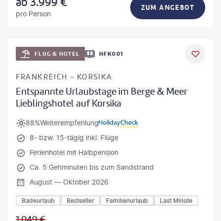
ab
3.999
€
ZUM ANGEBOT
pro Person
Mateusz Tondel
FLUG & HOTEL
HFK001
DEAL
FRANKREICH - KORSIKA
Entspannte Urlaubstage im Berge & Meer
Lieblingshotel auf Korsika
88%
Weiterempfehlung
8- bzw. 15-tägig inkl. Flüge
Ferienhotel mit Halbpension
Ca. 5 Gehminuten bis zum Sandstrand
August — Oktober 2026
Badeurlaub
Bestseller
Familienurlaub
Last Minute
1.049
€