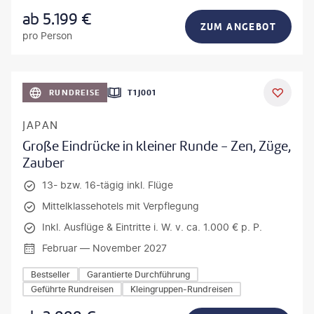
ab
5.199
€
ZUM ANGEBOT
pro Person
anPavonePhoto-gty
RUNDREISE
T1J001
JAPAN
Große Eindrücke in kleiner Runde - Zen, Züge,
Zauber
13- bzw. 16-tägig inkl. Flüge
Mittelklassehotels mit Verpflegung
Inkl. Ausflüge & Eintritte i. W. v. ca. 1.000 € p. P.
Februar — November 2027
Bestseller
Garantierte Durchführung
Geführte Rundreisen
Kleingruppen-Rundreisen