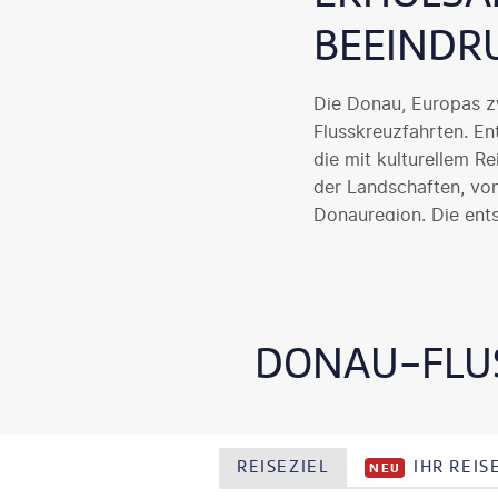
BEEINDR
Die Donau, Europas zw
Flusskreuzfahrten. En
die mit kulturellem R
der Landschaften, vo
Donauregion. Die ents
Region in vollen Züge
DONAU-FLU
REISEZIEL
IHR REI
NEU