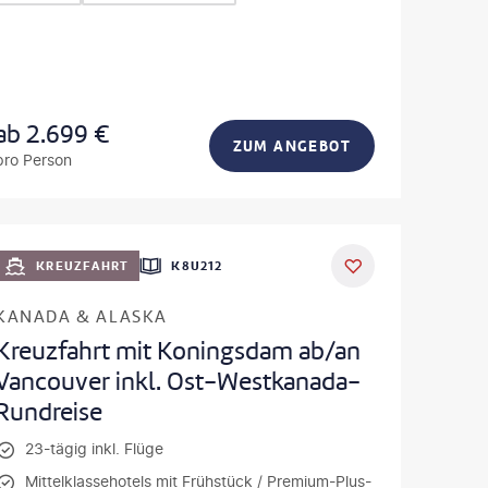
ab
2.699
€
ZUM ANGEBOT
pro Person
KREUZFAHRT
K8U212
KANADA & ALASKA
Kreuzfahrt mit Koningsdam ab/an
Vancouver inkl. Ost-Westkanada-
Rundreise
23-tägig inkl. Flüge
Mittelklassehotels mit Frühstück / Premium-Plus-