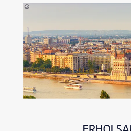
©Noppasinw-stock.adobe.com
ERHOLSAM