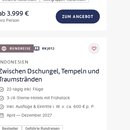
ab
3.999
€
ZUM ANGEBOT
pro Person
iuk - gty
RUNDREISE
RKJ012
INDONESIEN
Zwischen Dschungel, Tempeln und
Traumstränden
22-tägig inkl. Flüge
3-/4-Sterne-Hotels mit Frühstück
Inkl. Ausflüge & Eintritte i. W. v. ca. 600 € p. P.
April — Dezember 2027
Bestseller
Geführte Rundreisen