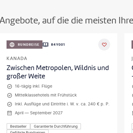
Angebote, auf die die meisten Ihr
©
Aivolie
©
SeanPavonePh
RUNDREISE
R4Y001
KANADA
Zwischen Metropolen, Wildnis und
großer Weite
16-tägig inkl. Flüge
Mittelklassehotels mit Frühstück
Inkl. Ausflüge und Eintritte i. W. v. ca. 240 € p. P.
April — September 2027
Bestseller
Garantierte Durchführung
Geführte Rundreisen