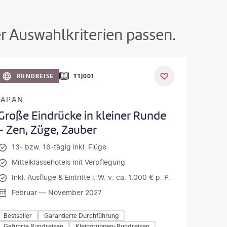
er Auswahlkriterien passen.
oto-gty
RUNDREISE
T1J001
JAPAN
Große Eindrücke in kleiner Runde
- Zen, Züge, Zauber
13- bzw. 16-tägig inkl. Flüge
Mittelklassehotels mit Verpflegung
Inkl. Ausflüge & Eintritte i. W. v. ca. 1.000 € p. P.
Februar — November 2027
Bestseller
Garantierte Durchführung
Geführte Rundreisen
Kleingruppen-Rundreisen