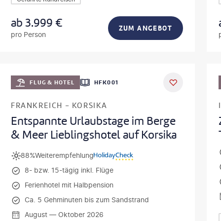
ab
3.999
€
ZUM ANGEBOT
pro Person
usz Tondel
©
Oleh_Sloboden
DEAL
FLUG & HOTEL
HFK001
FRANKREICH - KORSIKA
Entspannte Urlaubstage im Berge
& Meer Lieblingshotel auf Korsika
88%
Weiterempfehlung
8- bzw. 15-tägig inkl. Flüge
Ferienhotel mit Halbpension
Ca. 5 Gehminuten bis zum Sandstrand
August — Oktober 2026