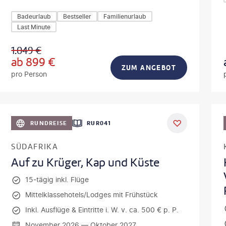
Badeurlaub
Bestseller
Familienurlaub
Last Minute
1.049
€
ab
899
€
ZUM ANGEBOT
pro Person
lamanna - gty
DEAL
RUNDREISE
RUR041
SÜDAFRIKA
Auf zu Krüger, Kap und Küste
15-tägig inkl. Flüge
Mittelklassehotels/Lodges mit Frühstück
Inkl. Ausflüge & Eintritte i. W. v. ca. 500 € p. P.
November 2026 — Oktober 2027