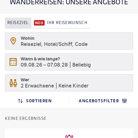
WANDERREISEN: UNSERE ANGEBOTE
Meeresweiten. Lassen Sie sich von der abwechslungsreichen
Flora und Fauna inspirieren und beobachten Sie die kleinen und
großen Wunder der Natur.
REISEZIEL
IHR REISEWUNSCH
NEU
Wohin
Reiseziel, Hotel/Schiff, Code
Wann & wie lange?
09.08.26
–
07.08.28
Beliebig
Wer
2 Erwachsene
Keine Kinder
SORTIEREN
ANGEBOTSFILTER
KEINE ERGEBNISSE