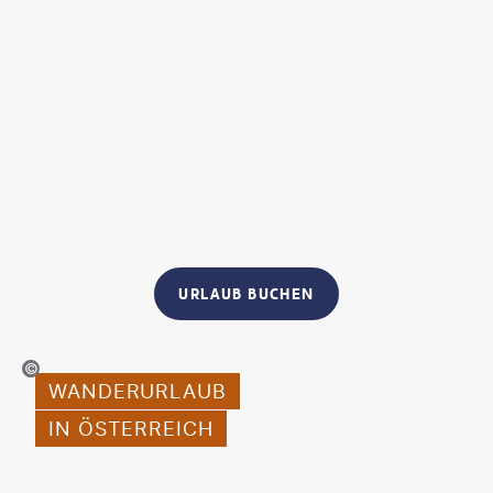
URLAUB BUCHEN
ssmediavision-gty
WANDERURLAUB
IN ÖSTERREICH