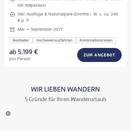
mit Vollpension
Inkl. Ausflüge & Nationalpark-Eintritte i. W. v. ca. 240
€ p. P
Mai — September 2027
Bestseller
Hochseekreuzfahrten
Kombinationsreisen
ab
5.199
€
ZUM ANGEBOT
pro Person
WIR LIEBEN WANDERN
5 Gründe für Ihren Wanderurlaub
lex-stock.adobe.com