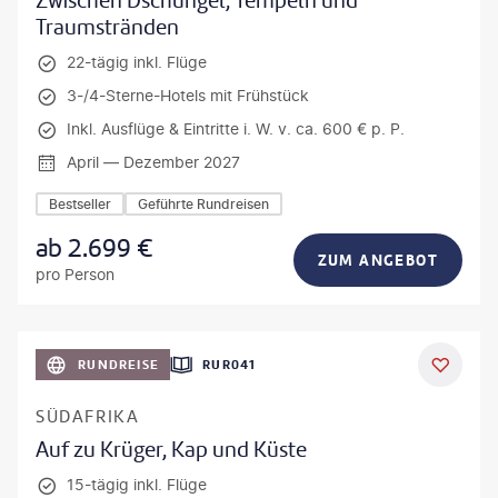
Zwischen Dschungel, Tempeln und
Traumstränden
22-tägig inkl. Flüge
3-/4-Sterne-Hotels mit Frühstück
Inkl. Ausflüge & Eintritte i. W. v. ca. 600 € p. P.
April — Dezember 2027
Bestseller
Geführte Rundreisen
ab
2.699
€
ZUM ANGEBOT
pro Person
bio lamanna - gty
RUNDREISE
RUR041
DEAL
SÜDAFRIKA
Auf zu Krüger, Kap und Küste
15-tägig inkl. Flüge