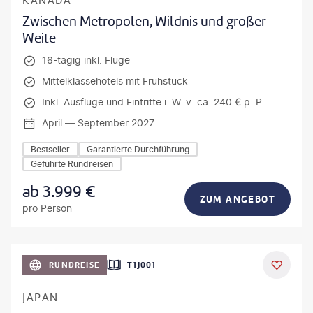
KANADA
Zwischen Metropolen, Wildnis und großer
Weite
16-tägig inkl. Flüge
Mittelklassehotels mit Frühstück
Inkl. Ausflüge und Eintritte i. W. v. ca. 240 € p. P.
April — September 2027
Bestseller
Garantierte Durchführung
Geführte Rundreisen
ab
3.999
€
ZUM ANGEBOT
pro Person
anPavonePhoto-gty
RUNDREISE
T1J001
JAPAN