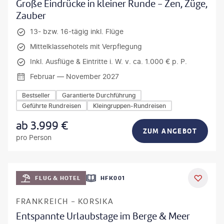
Große Eindrücke in kleiner Runde - Zen, Züge,
Zauber
13- bzw. 16-tägig inkl. Flüge
Mittelklassehotels mit Verpflegung
Inkl. Ausflüge & Eintritte i. W. v. ca. 1.000 € p. P.
Februar — November 2027
Bestseller
Garantierte Durchführung
Geführte Rundreisen
Kleingruppen-Rundreisen
ab
3.999
€
ZUM ANGEBOT
pro Person
Mateusz Tondel
FLUG & HOTEL
HFK001
DEAL
FRANKREICH - KORSIKA
Entspannte Urlaubstage im Berge & Meer