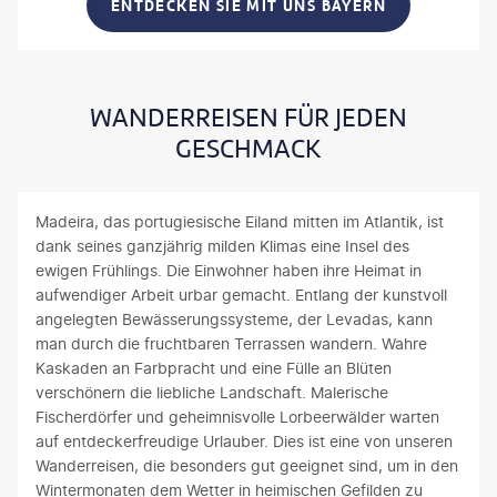
ENTDECKEN SIE MIT UNS BAYERN
Mittenwald und Garmisch-Partenkirchen zählt zu meinen
Lieblingsregionen für ausgedehnte Touren. Für geübte
Wanderer empfehle ich einen Tagesausflug auf den Hohen
Fricken im Estergebirge. Der Start der Tour ist in Farchant.
WANDERREISEN FÜR JEDEN
Über den Königsweg erreichten wir nach kurzer Zeit
bereits eines der Highlights, die Kuhfluchtfälle. Über
GESCHMACK
zahlreiche Stufen und Gumpen (kleine Naturpools) stürzt
das Wasser hier mehrere hundert Meter in die Tiefe.
Anschließend führte uns der Weg weiter über zahlreiche
Madeira, das portugiesische Eiland mitten im Atlantik, ist
steile Serpentinen zum Gipfel des Hohen Fricken. Wir
dank seines ganzjährig milden Klimas eine Insel des
hatten dank des sonnigen Wetters das besondere Glück,
ewigen Frühlings. Die Einwohner haben ihre Heimat in
egal in welche Himmelsrichtung wir schauten, eine tolle
aufwendiger Arbeit urbar gemacht. Entlang der kunstvoll
Aussicht genießen zu können. Im Norden konnten wir den
angelegten Bewässerungssysteme, der Levadas, kann
Ammersee und Starnberger See erkennen. In Richtung
man durch die fruchtbaren Terrassen wandern. Wahre
Süden hatten wir einen unvergesslichen Ausblick auf
Kaskaden an Farbpracht und eine Fülle an Blüten
Garmisch Partenkirchen und das Wettersteingebirge mit
verschönern die liebliche Landschaft. Malerische
der Zugspitze.
Fischerdörfer und geheimnisvolle Lorbeerwälder warten
auf entdeckerfreudige Urlauber. Dies ist eine von unseren
Wanderreisen, die besonders gut geeignet sind, um in den
Wintermonaten dem Wetter in heimischen Gefilden zu