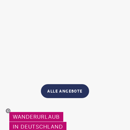
ALLE ANGEBOTE
uth_agency - gty
WANDERURLAUB
IN DEUTSCHLAND