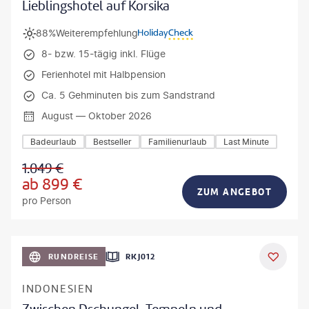
Lieblingshotel auf Korsika
88%
Weiterempfehlung
8- bzw. 15-tägig inkl. Flüge
Ferienhotel mit Halbpension
Ca. 5 Gehminuten bis zum Sandstrand
August — Oktober 2026
Badeurlaub
Bestseller
Familienurlaub
Last Minute
1.049
€
ab
899
€
ZUM ANGEBOT
pro Person
h_Slobodeniuk - gty
RUNDREISE
RKJ012
INDONESIEN