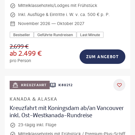
Mittelklassehotels/Lodges mit Frühstück
Inkl. Ausflüge & Eintritte i. W. v. ca. 500 € p. P.
November 2026 — Oktober 2027
Bestseller
Geführte Rundreisen
Last Minute
2.699
€
ab
2.499
€
ZUM ANGEBOT
pro Person
KREUZFAHRT
K8U212
KANADA & ALASKA
Kreuzfahrt mit Koningsdam ab/an Vancouver
inkl. Ost-Westkanada-Rundreise
23-tägig inkl. Flüge
Mittelklassehotels mit Frühstück / Premium-Plus-Schiff