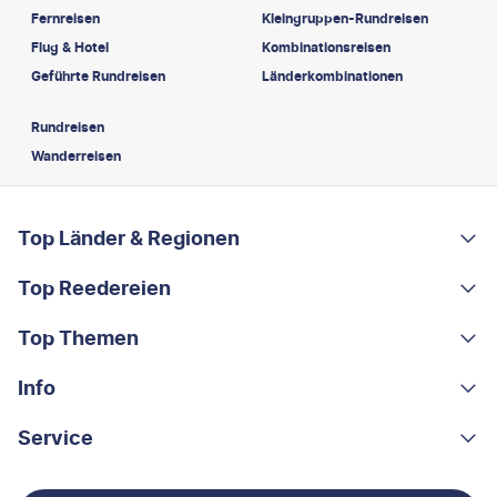
Fernreisen
Kleingruppen-Rundreisen
Flug & Hotel
Kombinationsreisen
Geführte Rundreisen
Länderkombinationen
Rundreisen
Wanderreisen
FOOTER
Footer navigation
Top Länder & Regionen
Top Reedereien
Portugal
Albanien
Top Themen
AIDA
Griechenland
MSC Cruises
Info
Rundreisen
Costa Rica
Costa Kreuzfahrten
Kleingruppen-Rundreisen
Service
Über uns
China
A-ROSA
Kreuzfahrten
Nachhaltigkeit
Kontakt