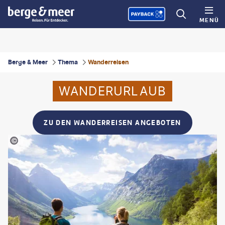
MENÜ
Berge & Meer
Thema
Wanderreisen
WANDERURLAUB
ZU DEN WANDERREISEN ANGEBOTEN
icoElNino - gty