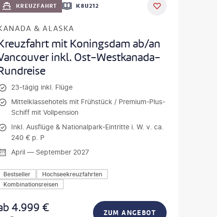
KREUZFAHRT
K8U212
KANADA & ALASKA
Kreuzfahrt mit Koningsdam ab/an
Vancouver inkl. Ost-Westkanada-
Rundreise
23-tägig inkl. Flüge
Mittelklassehotels mit Frühstück / Premium-Plus-
Schiff mit Vollpension
Inkl. Ausflüge & Nationalpark-Eintritte i. W. v. ca.
240 € p. P
April — September 2027
Bestseller
Hochseekreuzfahrten
Kombinationsreisen
ab
4.999
€
ZUM ANGEBOT