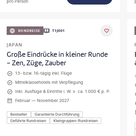
pro Person
vonePhoto-gty
©
Mateusz T
RUNDREISE
T1J001
JAPAN
Große Eindrücke in kleiner Runde
- Zen, Züge, Zauber
13- bzw. 16-tägig inkl. Flüge
Mittelklassehotels mit Verpflegung
Inkl. Ausflüge & Eintritte i. W. v. ca. 1.000 € p. P.
Februar — November 2027
Bestseller
Garantierte Durchführung
Geführte Rundreisen
Kleingruppen-Rundreisen