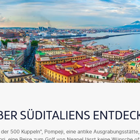
BER SÜDITALIENS ENTDEC
 der 500 Kuppeln", Pompeji, eine antike Ausgrabungsstätte
ri, eine Reise zum Golf von Neapel lässt keine Wünsche off