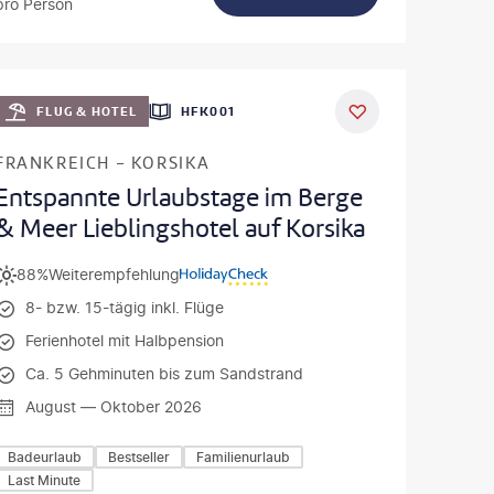
pro Person
ondel
DEAL
FLUG & HOTEL
HFK001
FRANKREICH - KORSIKA
Entspannte Urlaubstage im Berge
& Meer Lieblingshotel auf Korsika
88%
Weiterempfehlung
8- bzw. 15-tägig inkl. Flüge
Ferienhotel mit Halbpension
Ca. 5 Gehminuten bis zum Sandstrand
August — Oktober 2026
Badeurlaub
Bestseller
Familienurlaub
Last Minute