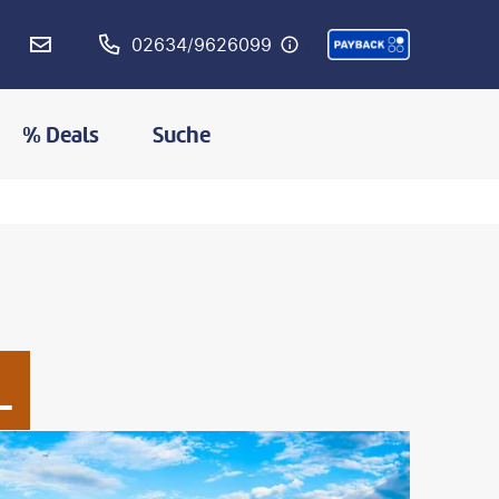
02634/9626099
% Deals
Suche
L