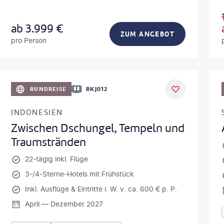
ab
3.999
€
ZUM ANGEBOT
pro Person
obodeniuk - gty
©
fabio lamann
RUNDREISE
RKJ012
INDONESIEN
Zwischen Dschungel, Tempeln und
Traumstränden
22-tägig inkl. Flüge
3-/4-Sterne-Hotels mit Frühstück
Inkl. Ausflüge & Eintritte i. W. v. ca. 600 € p. P.
April — Dezember 2027