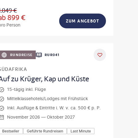
1.049
€
ab
899
€
ZUM ANGEBOT
pro Person
a - gty
DEAL
RUNDREISE
RUR041
SÜDAFRIKA
Auf zu Krüger, Kap und Küste
15-tägig inkl. Flüge
Mittelklassehotels/Lodges mit Frühstück
Inkl. Ausflüge & Eintritte i. W. v. ca. 500 € p. P.
November 2026 — Oktober 2027
Bestseller
Geführte Rundreisen
Last Minute