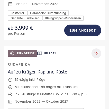
Februar — November 2027
Bestseller
Garantierte Durchführung
Geführte Rundreisen
Kleingruppen-Rundreisen
ab
3.999
€
ZUM ANGEBOT
pro Person
bio lamanna - gty
RUNDREISE
RUR041
DEAL
SÜDAFRIKA
Auf zu Krüger, Kap und Küste
15-tägig inkl. Flüge
Mittelklassehotels/Lodges mit Frühstück
Inkl. Ausflüge & Eintritte i. W. v. ca. 500 € p. P.
November 2026 — Oktober 2027