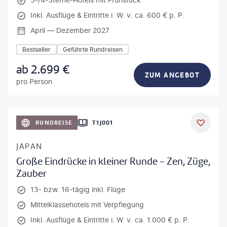
Inkl. Ausflüge & Eintritte i. W. v. ca. 600 € p. P.
April — Dezember 2027
Bestseller
Geführte Rundreisen
ab
2.699
€
ZUM ANGEBOT
pro Person
anPavonePhoto-gty
RUNDREISE
T1J001
JAPAN
Große Eindrücke in kleiner Runde - Zen, Züge,
Zauber
13- bzw. 16-tägig inkl. Flüge
Mittelklassehotels mit Verpflegung
Inkl. Ausflüge & Eintritte i. W. v. ca. 1.000 € p. P.