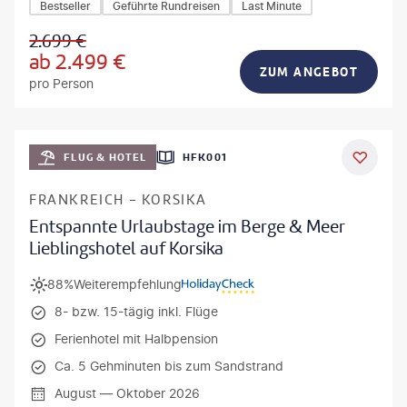
Bestseller
Geführte Rundreisen
Last Minute
2.699
€
ab
2.499
€
ZUM ANGEBOT
pro Person
Mateusz Tondel
FLUG & HOTEL
HFK001
DEAL
FRANKREICH - KORSIKA
Entspannte Urlaubstage im Berge & Meer
Lieblingshotel auf Korsika
88%
Weiterempfehlung
8- bzw. 15-tägig inkl. Flüge
Ferienhotel mit Halbpension
Ca. 5 Gehminuten bis zum Sandstrand
August — Oktober 2026