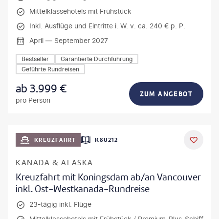
Mittelklassehotels mit Frühstück
Inkl. Ausflüge und Eintritte i. W. v. ca. 240 € p. P.
April — September 2027
Bestseller
Garantierte Durchführung
Geführte Rundreisen
ab
3.999
€
ZUM ANGEBOT
pro Person
KREUZFAHRT
K8U212
KANADA & ALASKA
Kreuzfahrt mit Koningsdam ab/an Vancouver
inkl. Ost-Westkanada-Rundreise
23-tägig inkl. Flüge
Mittelklassehotels mit Frühstück / Premium-Plus-Schiff