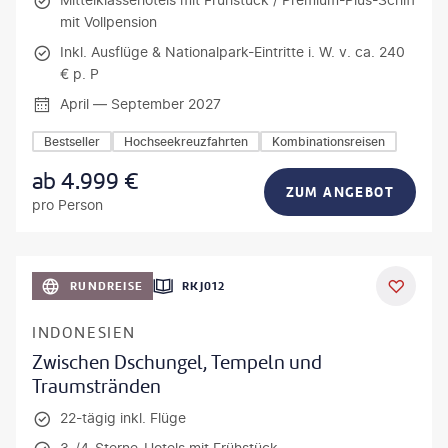
mit Vollpension
Inkl. Ausflüge & Nationalpark-Eintritte i. W. v. ca. 240
€ p. P
April — September 2027
Bestseller
Hochseekreuzfahrten
Kombinationsreisen
ab
4.999
€
ZUM ANGEBOT
pro Person
h_Slobodeniuk - gty
RUNDREISE
RKJ012
INDONESIEN
Zwischen Dschungel, Tempeln und
Traumstränden
22-tägig inkl. Flüge
3-/4-Sterne-Hotels mit Frühstück