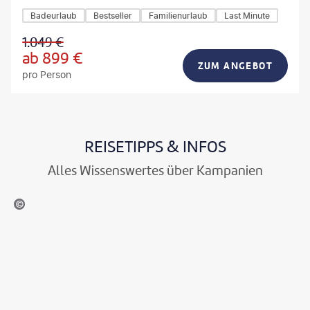
Badeurlaub
Bestseller
Familienurlaub
Last Minute
1.049
€
ab
899
€
ZUM ANGEBOT
pro Person
REISETIPPS & INFOS
Alles Wissenswertes über Kampanien
 Modena - panthermedia.net