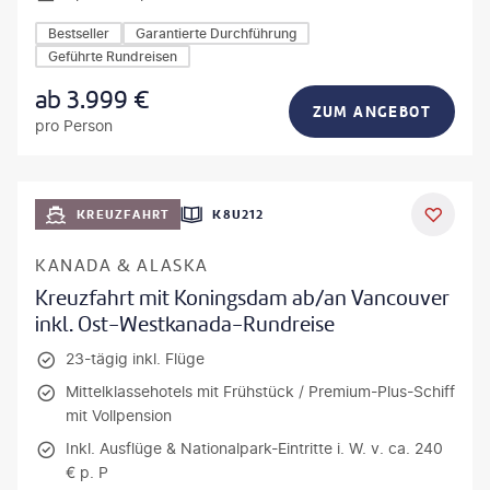
Bestseller
Garantierte Durchführung
Geführte Rundreisen
ab
3.999
€
ZUM ANGEBOT
pro Person
KREUZFAHRT
K8U212
KANADA & ALASKA
Kreuzfahrt mit Koningsdam ab/an Vancouver
inkl. Ost-Westkanada-Rundreise
23-tägig inkl. Flüge
Mittelklassehotels mit Frühstück / Premium-Plus-Schiff
mit Vollpension
Inkl. Ausflüge & Nationalpark-Eintritte i. W. v. ca. 240
€ p. P