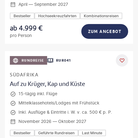
April — September 2027
Bestseller
Hochseekreuzfahrten
Kombinationsreisen
ab
4.999
€
ZUM ANGEBOT
pro Person
bio lamanna - gty
RUNDREISE
RUR041
DEAL
SÜDAFRIKA
Auf zu Krüger, Kap und Küste
15-tägig inkl. Flüge
Mittelklassehotels/Lodges mit Frühstück
Inkl. Ausflüge & Eintritte i. W. v. ca. 500 € p. P.
November 2026 — Oktober 2027
Bestseller
Geführte Rundreisen
Last Minute