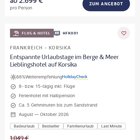
ab
2.699
€
ZUM ANGEBOT
pro Person
Mateusz Tondel
FLUG & HOTEL
HFK001
DEAL
FRANKREICH - KORSIKA
Entspannte Urlaubstage im Berge & Meer
Lieblingshotel auf Korsika
88%
Weiterempfehlung
8- bzw. 15-tägig inkl. Flüge
Ferienhotel mit Halbpension
Ca. 5 Gehminuten bis zum Sandstrand
August — Oktober 2026
Badeurlaub
Bestseller
Familienurlaub
Last Minute
1.049
€