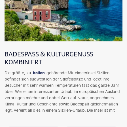
BADESPASS & KULTURGENUSS K
OMBINIERT
Die größte, zu
Italien
gehörende Mittelmeerinsel Sizilien
befindet sich südwestlich der Stiefelspitze und lockt ihre
Besucher mit sehr warmen Temperaturen fast das ganze Jahr
über. Wer einen interessanten Urlaub im europäischen Ausland
verbringen möchte und dabei Wert auf Natur, angenehmes
Klima, Kultur und Geschichte sowie Badespaß gleichermaßen
legt, vereint all dies in einem Sizilien-Urlaub. Die Insel ist mit
allen Vorzügen der Natur gesegnet: Es gibt Berge, Hügel und
vor allem das Meer, das mit seinen unglaublichen Farben