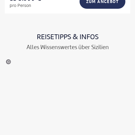
ZUM ANGEBOT
pro Person
REISETIPPS & INFOS
Alles Wissenswertes über Sizilien
tolos Giontzis-gty