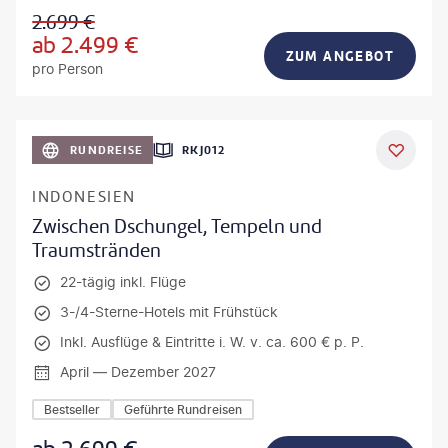
2.699
€
ab
2.499
€
ZUM ANGEBOT
pro Person
h_Slobodeniuk - gty
RUNDREISE
RKJ012
INDONESIEN
Zwischen Dschungel, Tempeln und
Traumstränden
22-tägig inkl. Flüge
3-/4-Sterne-Hotels mit Frühstück
Inkl. Ausflüge & Eintritte i. W. v. ca. 600 € p. P.
April — Dezember 2027
Bestseller
Geführte Rundreisen