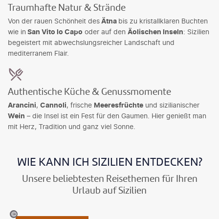
Traumhafte Natur & Strände
Von der rauen Schönheit des
Ätna
bis zu kristallklaren Buchten
wie in
San Vito lo Capo
oder auf den
Äolischen Inseln
: Sizilien
begeistert mit abwechslungsreicher Landschaft und
mediterranem Flair.
Authentische Küche & Genussmomente
Arancini
,
Cannoli
, frische
Meeresfrüchte
und sizilianischer
Wein
– die Insel ist ein Fest für den Gaumen. Hier genießt man
mit Herz, Tradition und ganz viel Sonne.
WIE KANN ICH SIZILIEN ENTDECKEN?
Unsere beliebtesten Reisethemen für Ihren
Urlaub auf Sizilien
©Pilat666-gty