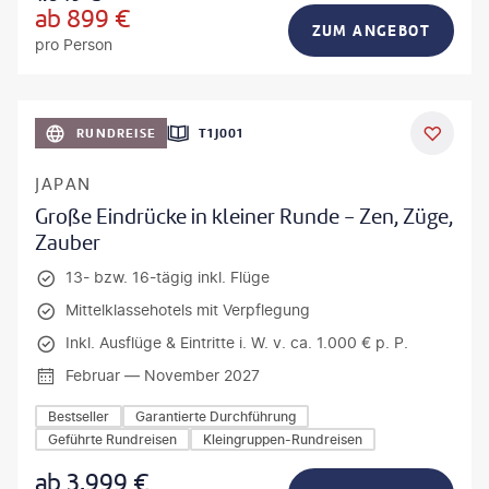
ab
899
€
ZUM ANGEBOT
pro Person
anPavonePhoto-gty
RUNDREISE
T1J001
JAPAN
Große Eindrücke in kleiner Runde - Zen, Züge,
Zauber
13- bzw. 16-tägig inkl. Flüge
Mittelklassehotels mit Verpflegung
Inkl. Ausflüge & Eintritte i. W. v. ca. 1.000 € p. P.
Februar — November 2027
Bestseller
Garantierte Durchführung
Geführte Rundreisen
Kleingruppen-Rundreisen
ab
3.999
€