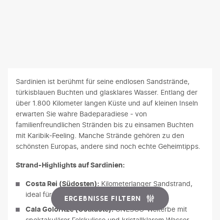
l
e
g
t
Grabstädte. Das perfekte Finale dann am Reiskornstrand
d
r
m
s
von Mari Emi, wo verschwitze Wanderer ein herrliches Bad
a
t
i
e
im blitzsauberen Wasser genießen.
U
e
t
i
r
l
e
n
l
C
n
e
a
a
s
n
u
s
o
Sardinien ist berühmt für seine endlosen Sandstrände,
N
b
t
w
türkisblauen Buchten und glasklares Wasser. Entlang der
a
e
e
i
über 1.800 Kilometer langen Küste und auf kleinen Inseln
m
r
l
e
erwarten Sie wahre Badeparadiese - von
e
a
l
e
familienfreundlichen Stränden bis zu einsamen Buchten
n
u
o
i
mit Karibik-Feeling. Manche Strände gehören zu den
u
s
e
n
schönsten Europas, andere sind noch echte Geheimtipps.
n
a
i
e
d
Strand-Highlights auf Sardinien:
l
n
n
s
l
e
g
c
Costa Rei (Südosten):
Kilometerlanger Sandstrand,
e
b
r
h
ideal für Familien und Sonnenanbeter
ERGEBNISSE FILTERN
r
e
o
a
Cala Goloritzé (Ostküste):
UNESCO-Welterbe mit
W
e
ß
f
spektakulärer Felskulisse und kristallklarem Wasser