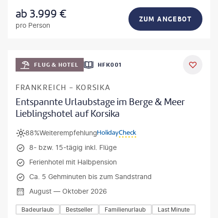
ab
3.999
€
ZUM ANGEBOT
pro Person
Mateusz Tondel
FLUG & HOTEL
HFK001
DEAL
FRANKREICH - KORSIKA
Entspannte Urlaubstage im Berge & Meer
Lieblingshotel auf Korsika
88%
Weiterempfehlung
8- bzw. 15-tägig inkl. Flüge
Ferienhotel mit Halbpension
Ca. 5 Gehminuten bis zum Sandstrand
August — Oktober 2026
Badeurlaub
Bestseller
Familienurlaub
Last Minute