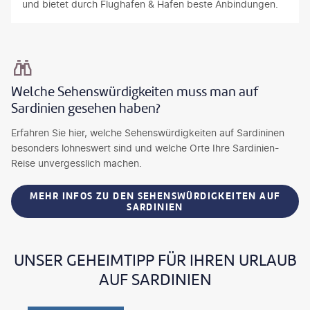
und bietet durch Flughafen & Hafen beste Anbindungen.
g
m
h
m
d
a
ü
t
f
l
b
e
a
e
e
n
r
r
r
G
b
i
e
r
Welche Sehenswürdigkeiten muss man auf
e
s
t
a
Sardinien gesehen haben?
n
c
w
n
e
h
a
i
Erfahren Sie hier, welche Sehenswürdigkeiten auf Sardininen
W
a
v
t
besonders lohneswert sind und welche Orte Ihre Sardinien-
a
n
i
f
Reise unvergesslich machen.
s
d
e
e
s
e
r
l
MEHR INFOS ZU DEN SEHENSWÜRDIGKEITEN AUF
SARDINIEN
e
r
K
s
r
S
i
e
.
ü
l
n
I
d
o
u
UNSER GEHEIMTIPP FÜR IHREN URLAUB
m
k
m
n
AUF SARDINIEN
N
ü
e
d
o
s
t
k