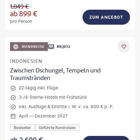
1.049
€
ab
899
€
ZUM ANGEBOT
pro Person
h_Slobodeniuk - gty
RUNDREISE
RKJ012
INDONESIEN
Zwischen Dschungel, Tempeln und
Traumstränden
22-tägig inkl. Flüge
3-/4-Sterne-Hotels mit Frühstück
Inkl. Ausflüge & Eintritte i. W. v. ca. 600 € p. P.
April — Dezember 2027
Bestseller
Geführte Rundreisen