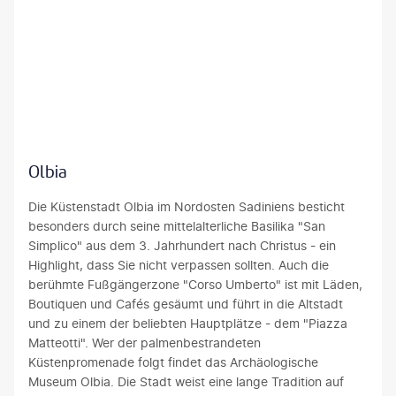
.
Schmuck, Töpferwaren & Waffen. Ca. 10 km von der Stadt
n
m
i
D
entfernt liegt einer von 3 Flughäfen der Insel.
d
F
e
i
s
l
n
e
t
a
s
u
r
i
.
n
ä
r
S
g
n
.
i
e
d
D
e
w
tefyMorelli-gty
Olbia
e
i
e
ö
u
e
r
h
Die Küstenstadt Olbia im Nordosten Sadiniens besticht
n
S
s
n
besonders durch seine mittelalterliche Basilika "San
d
t
t
l
Simplico" aus dem 3. Jahrhundert nach Christus - ein
d
a
r
i
Highlight, dass Sie nicht verpassen sollten. Auch die
a
d
e
c
berühmte Fußgängerzone "Corso Umberto" ist mit Läden,
s
t
c
h
Boutiquen und Cafés gesäumt und führt in die Altstadt
s
l
k
g
und zu einem der beliebten Hauptplätze - dem "Piazza
m
i
t
e
Matteotti". Wer der palmenbestrandeten
a
e
s
f
Küstenpromenade folgt findet das Archäologische
r
g
i
o
Museum Olbia. Die Stadt weist eine lange Tradition auf
a
t
c
r