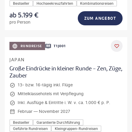
Bestseller
Hochseekreuzfahrten
Kombinationsreisen
ab
5.199
€
ZUM ANGEBOT
pro Person
anPavonePhoto-gty
RUNDREISE
T1J001
JAPAN
Große Eindrücke in kleiner Runde - Zen, Züge,
Zauber
13- bzw. 16-tägig inkl. Flüge
Mittelklassehotels mit Verpflegung
Inkl. Ausflüge & Eintritte i. W. v. ca. 1.000 € p. P.
Februar — November 2027
Bestseller
Garantierte Durchführung
Geführte Rundreisen
Kleingruppen-Rundreisen