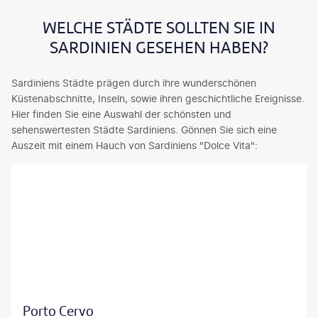
e
a
N
i
r
u
e
WELCHE STÄDTE SOLLTEN SIE IN
e
s
p
t
r
SARDINIEN GESEHEN HABEN?
c
t
t
e
h
s
u
n
Sardiniens Städte prägen durch ihre wunderschönen
ö
t
n
d
Küstenabschnitte, Inseln, sowie ihren geschichtliche Ereignisse.
n
a
o
e
Hier finden Sie eine Auswahl der schönsten und
s
d
)
F
sehenswertesten Städte Sardiniens. Gönnen Sie sich eine
t
t
i
e
Auszeit mit einem Hauch von Sardiniens "Dolce Vita":
e
S
s
l
n
a
t
s
u
r
e
l
n
d
i
a
d
i
n
n
b
n
e
d
e
i
b
s
k
e
e
c
a
n
e
h
n
s
i
a
Travel Wild-gty
n
u
n
f
Porto Cervo