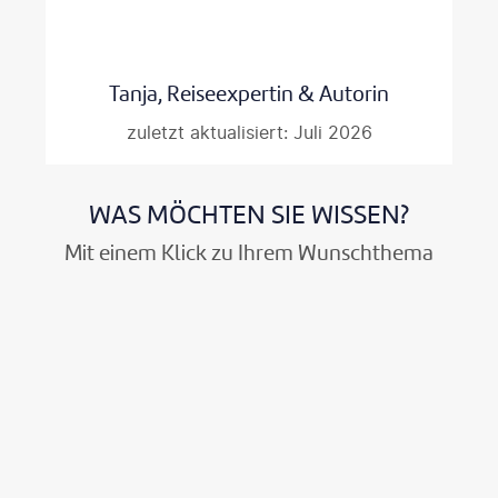
Tanja, Reiseexpertin & Autorin
zuletzt aktualisiert: Juli 2026
WAS MÖCHTEN SIE WISSEN?
Mit einem Klick zu Ihrem Wunschthema
H
i
g
h
l
i
g