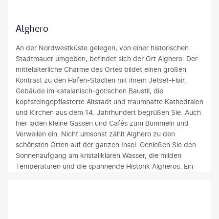
a
i
h
a
r
s
l
u
Alghero
d
c
e
f
i
h
a
d
An der Nordwestküste gelegen, von einer historischen
n
u
n
e
Stadtmauer umgeben, befindet sich der Ort Alghero. Der
i
n
d
r
mittelalterliche Charme des Ortes bildet einen großen
e
g
e
H
Kontrast zu den Hafen-Städten mit ihrem Jetset-Flair.
n
a
r
a
Gebäude im katalanisch-gotischen Baustil, die
s
u
K
l
kopfsteingepflasterte Altstadt und traumhafte Kathedralen
,
s
ü
b
und Kirchen aus dem 14. Jahrhundert begrüßen Sie. Auch
b
G
s
i
hier laden kleine Gassen und Cafés zum Bummeln und
e
e
t
n
Verweilen ein. Nicht umsonst zählt Alghero zu den
r
s
e
s
schönsten Orten auf der ganzen Insel. Genießen Sie den
ü
c
v
e
Sonnenaufgang am kristallklaren Wasser, die milden
h
h
o
l
Temperaturen und die spannende Historik Algheros. Ein
m
i
n
C
besonderes Highlight ist die Kirche San Michele mit ihrer
t
c
A
a
bunt gekachelten Kuppel oder auch das Korallenmuseum.
f
h
l
p
In Alghero befindet sich ebenso einer von drei Flughäfen.
ü
t
g
o
r
e
h
T