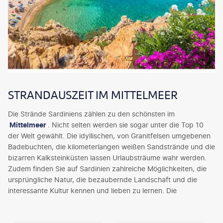
STRANDAUSZEIT IM MITTELMEER
Die Strände Sardiniens zählen zu den schönsten im
Mittelmeer
. Nicht selten werden sie sogar unter die Top 10
der Welt gewählt. Die idyllischen, von Granitfelsen umgebenen
Badebuchten, die kilometerlangen weißen Sandstrände und die
bizarren Kalksteinküsten lassen Urlaubsträume wahr werden.
Zudem finden Sie auf Sardinien zahlreiche Möglichkeiten, die
ursprüngliche Natur, die bezaubernde Landschaft und die
interessante Kultur kennen und lieben zu lernen. Die
zweitgrößte Insel
Italiens
ist in Geografie, Geschichte, Flora
und Fauna so vielfältig, dass ein
Sardinien-Badeurlaub
gar