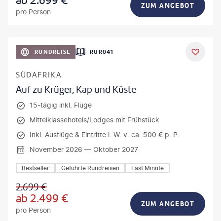
ab
2.699
€
ZUM ANGEBOT
pro Person
bio lamanna - gty
RUNDREISE
RUR041
DEAL
SÜDAFRIKA
Auf zu Krüger, Kap und Küste
15-tägig inkl. Flüge
Mittelklassehotels/Lodges mit Frühstück
Inkl. Ausflüge & Eintritte i. W. v. ca. 500 € p. P.
November 2026 — Oktober 2027
Bestseller
Geführte Rundreisen
Last Minute
2.699
€
ab
2.499
€
ZUM ANGEBOT
pro Person