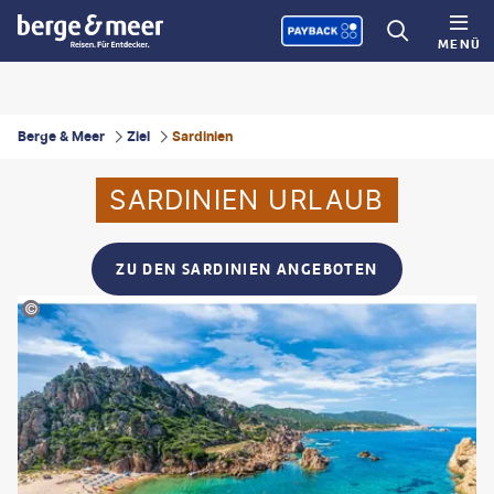
MENÜ
Berge & Meer
Ziel
Sardinien
SARDINIEN URLAUB
ZU DEN SARDINIEN ANGEBOTEN
alate Dorin-gty