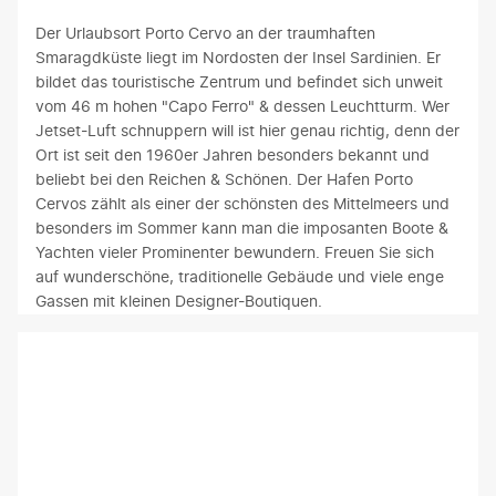
t
n
d
t
e
d
r
a
Der Urlaubsort Porto Cervo an der traumhaften
s
b
u
u
Smaragdküste liegt im Nordosten der Insel Sardinien. Er
t
e
c
f
bildet das touristische Zentrum und befindet sich unweit
e
g
k
S
vom 46 m hohen "Capo Ferro" & dessen Leuchtturm. Wer
n
e
e
a
Jetset-Luft schnuppern will ist hier genau richtig, denn der
K
i
n
r
Ort ist seit den 1960er Jahren besonders bekannt und
ü
s
d
d
beliebt bei den Reichen & Schönen. Der Hafen Porto
s
t
e
i
Cervos zählt als einer der schönsten des Mittelmeers und
t
e
T
n
besonders im Sommer kann man die imposanten Boote &
e
r
r
i
Yachten vieler Prominenter bewundern. Freuen Sie sich
n
t
o
e
auf wunderschöne, traditionelle Gebäude und viele enge
r
m
p
n
Gassen mit kleinen Designer-Boutiquen.
e
i
f
,
g
t
s
g
i
i
t
e
o
h
e
l
n
r
i
e
e
e
n
g
n
r
h
e
S
M
ö
n