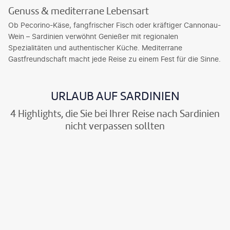
Genuss & mediterrane Lebensart
Ob Pecorino-Käse, fangfrischer Fisch oder kräftiger Cannonau-
Wein – Sardinien verwöhnt Genießer mit regionalen
Spezialitäten und authentischer Küche. Mediterrane
Gastfreundschaft macht jede Reise zu einem Fest für die Sinne.
URLAUB AUF SARDINIEN
4 Highlights, die Sie bei Ihrer Reise nach Sardinien
nicht verpassen sollten
©SeanPavonePhoto-gty
©Travel Wild-gty
©Cristinatrif-gty
©srrdvd-gty
1. Costa
2.
3.
4.
Smeralda
Cagliari
Neptungrotte
Moon
Valley
D
C
D
i
a
i
M
e
g
e
o
C
l
N
o