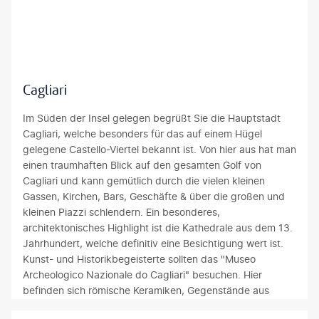
i
,
e
e
h
K
r
s
r
u
o
t
e
l
i
a
s
t
m
i
©alxpin-gty
t
u
N
m
Cagliari
r
r
o
N
a
u
r
o
Im Süden der Insel gelegen begrüßt Sie die Hauptstadt
h
n
d
r
Cagliari, welche besonders für das auf einem Hügel
l
d
w
d
gelegene Castello-Viertel bekannt ist. Von hier aus hat man
e
m
e
e
einen traumhaften Blick auf den gesamten Golf von
n
e
s
n
Cagliari und kann gemütlich durch die vielen kleinen
d
d
t
d
Gassen, Kirchen, Bars, Geschäfte & über die großen und
w
i
e
e
kleinen Piazzi schlendern. Ein besonderes,
e
t
n
r
architektonisches Highlight ist die Kathedrale aus dem 13.
i
e
S
I
Jahrhundert, welche definitiv eine Besichtigung wert ist.
ß
r
a
n
Kunst- und Historikbegeisterte sollten das "Museo
e
r
r
s
Archeologico Nazionale do Cagliari" besuchen. Hier
n
a
d
e
befinden sich römische Keramiken, Gegenstände aus
S
n
i
l
Bronze sowie eine umfangreiche Sammlung an Gemälden,
a
e
n