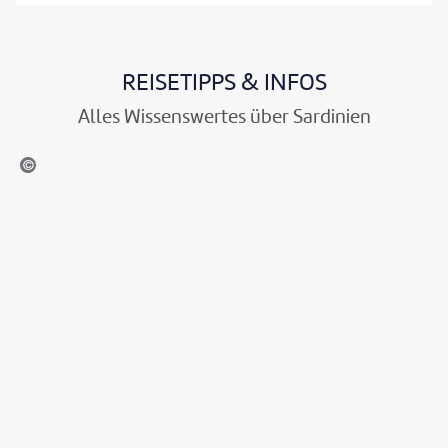
REISETIPPS & INFOS
Alles Wissenswertes über Sardinien
m75 - stock.adobe.com