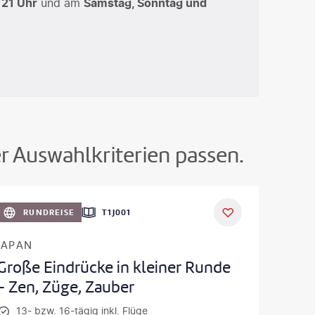
 21 Uhr
und am
Samstag, Sonntag und
er Auswahlkriterien passen.
oto-gty
RUNDREISE
T1J001
JAPAN
Große Eindrücke in kleiner Runde
- Zen, Züge, Zauber
13- bzw. 16-tägig inkl. Flüge