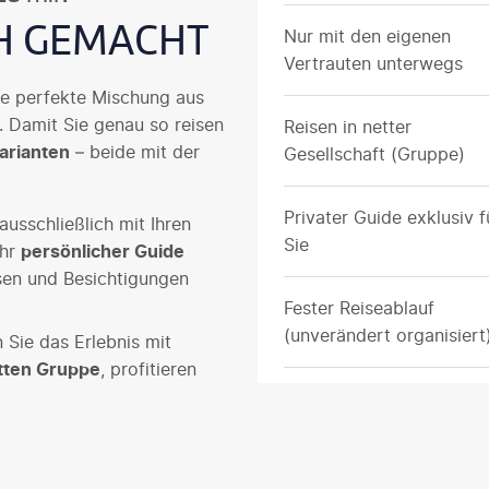
CH GEMACHT
Nur mit den eigenen
Vertrauten unterwegs
die perfekte Mischung aus
. Damit Sie genau so reisen
Reisen in netter
arianten
– beide mit der
Gesellschaft (Gruppe)
Privater Guide exklusiv f
ausschließlich mit Ihren
Sie
Ihr
persönlicher Guide
usen und Besichtigungen
Fester Reiseablauf
(unverändert organisiert
 Sie das Erlebnis mit
tten Gruppe
, profitieren
in
fest organisiertes
Flexibel unterwegs
(Tempo/Pausen)