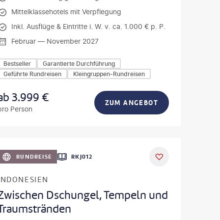
Mittelklassehotels mit Verpflegung
Inkl. Ausflüge & Eintritte i. W. v. ca. 1.000 € p. P.
Februar — November 2027
Bestseller
Garantierte Durchführung
Geführte Rundreisen
Kleingruppen-Rundreisen
ab
3.999
€
ZUM ANGEBOT
pro Person
iuk - gty
RUNDREISE
RKJ012
INDONESIEN
Zwischen Dschungel, Tempeln und
Traumstränden