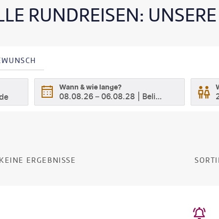
Durchführung ab 1 Perso
LLE RUNDREISEN: UNSER
möglich
Sicherheit einer
Pauschalreise
SEWUNSCH
Wann & wie lange?
08.08.26
–
06.08.28
Beliebig
ode
KEINE ERGEBNISSE
SORTI