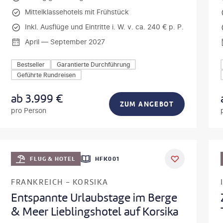
Mittelklassehotels mit Frühstück
Inkl. Ausflüge und Eintritte i. W. v. ca. 240 € p. P.
April — September 2027
Bestseller
Garantierte Durchführung
Geführte Rundreisen
ab
3.999
€
ZUM ANGEBOT
pro Person
usz Tondel
©
Oleh_Sloboden
DEAL
FLUG & HOTEL
HFK001
FRANKREICH - KORSIKA
Entspannte Urlaubstage im Berge
& Meer Lieblingshotel auf Korsika