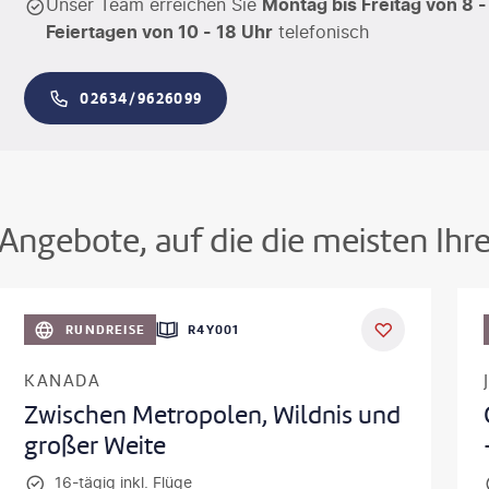
Unser Team erreichen Sie
Montag bis Freitag von 8 -
Feiertagen von 10 - 18 Uhr
telefonisch
02634/9626099
Angebote, auf die die meisten Ihr
©
Aivolie
©
SeanPavonePh
RUNDREISE
R4Y001
KANADA
Zwischen Metropolen, Wildnis und
großer Weite
16-tägig inkl. Flüge