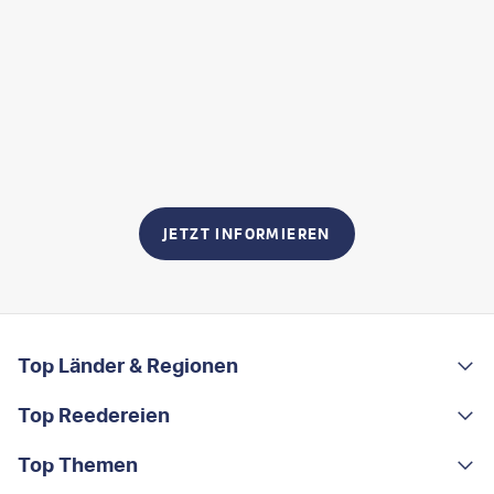
JETZT INFORMIEREN
FOOTER
Footer navigation
Top Länder & Regionen
Top Reedereien
Portugal
Albanien
Top Themen
AIDA