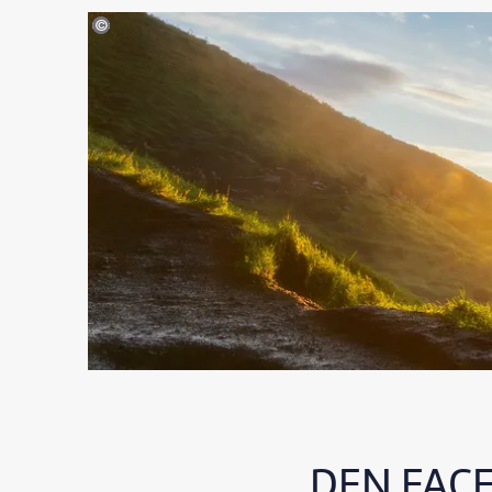
©DieterMeyrl-gty
DEN FAC