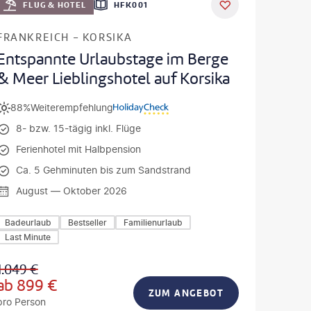
DEAL
FLUG & HOTEL
HFK001
FRANKREICH - KORSIKA
Entspannte Urlaubstage im Berge
& Meer Lieblingshotel auf Korsika
88%
Weiterempfehlung
8- bzw. 15-tägig inkl. Flüge
Ferienhotel mit Halbpension
Ca. 5 Gehminuten bis zum Sandstrand
August — Oktober 2026
Badeurlaub
Bestseller
Familienurlaub
Last Minute
1.049
€
ab
899
€
ZUM ANGEBOT
pro Person