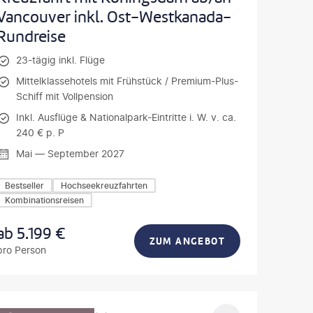
Vancouver inkl. Ost-Westkanada-
Rundreise
23-tägig inkl. Flüge
Mittelklassehotels mit Frühstück / Premium-Plus-
Schiff mit Vollpension
Inkl. Ausflüge & Nationalpark-Eintritte i. W. v. ca.
240 € p. P
Mai — September 2027
Bestseller
Hochseekreuzfahrten
Kombinationsreisen
ab
5.199
€
ZUM ANGEBOT
pro Person
ondel