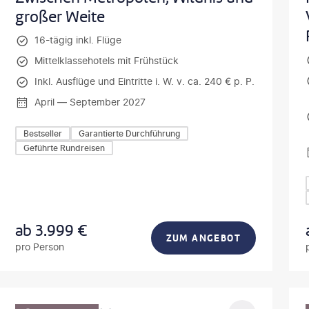
großer Weite
16-tägig inkl. Flüge
Mittelklassehotels mit Frühstück
Inkl. Ausflüge und Eintritte i. W. v. ca. 240 € p. P.
April — September 2027
Bestseller
Garantierte Durchführung
Geführte Rundreisen
ab
3.999
€
ZUM ANGEBOT
pro Person
vonePhoto-gty
©
Mateusz T