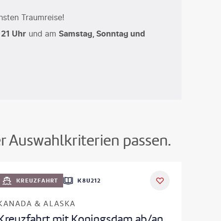
hsten Traumreise!
 21 Uhr
und am
Samstag, Sonntag und
er Auswahlkriterien passen.
KREUZFAHRT
K8U212
KANADA & ALASKA
Kreuzfahrt mit Koningsdam ab/an