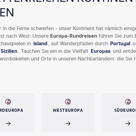
EN
in die Ferne schweifen - unser Kontinent hat nämlich einig
st nach West: Unsere
Europa-Rundreisen
führen Sie zum B
chauspielen in
Island
, auf Wanderpfaden durch
Portugal
od
Sizilien
. Tauchen Sie ein in die Vielfalt
Europas
und entde
würdigkeiten und Orte in unseren Nachbarländern, die Sie 
werden. Europa ist immer eine Reise wer - lassen Sie sich i
undreise!
RDEUROPA
WESTEUROPA
SÜDEURO