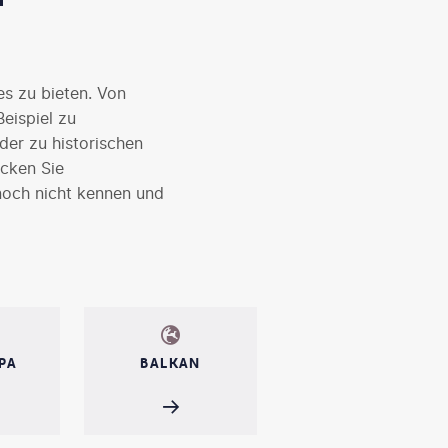
es zu bieten. Von
eispiel zu
er zu historischen
cken Sie
noch nicht kennen und
nspirieren und planen
PA
BALKAN