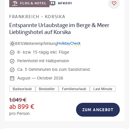
FLUG & HOTEL
HFK001
DEAL
FRANKREICH - KORSIKA
Entspannte Urlaubstage im Berge & Meer
Lieblingshotel auf Korsika
88%
Weiterempfehlung
8- bzw. 15-tägig inkl. Flüge
Ferienhotel mit Halbpension
Ca. 5 Gehminuten bis zum Sandstrand
August — Oktober 2026
Badeurlaub
Bestseller
Familienurlaub
Last Minute
1.049
€
ab
899
€
ZUM ANGEBOT
pro Person