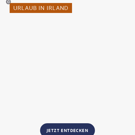
MNStudio-gty
URLAUB IN IRLAND
JETZT ENTDECKEN