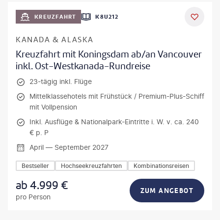
KREUZFAHRT
K8U212
KANADA & ALASKA
Kreuzfahrt mit Koningsdam ab/an Vancouver
inkl. Ost-Westkanada-Rundreise
23-tägig inkl. Flüge
Mittelklassehotels mit Frühstück / Premium-Plus-Schiff
mit Vollpension
Inkl. Ausflüge & Nationalpark-Eintritte i. W. v. ca. 240
€ p. P
April — September 2027
Bestseller
Hochseekreuzfahrten
Kombinationsreisen
ab
4.999
€
ZUM ANGEBOT
pro Person