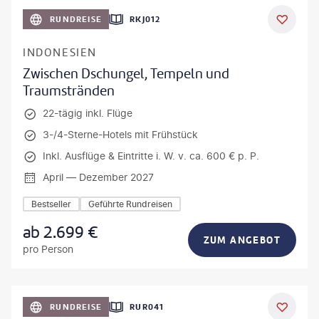
h_Slobodeniuk - gty
RUNDREISE
RKJ012
INDONESIEN
Zwischen Dschungel, Tempeln und
Traumstränden
22-tägig inkl. Flüge
3-/4-Sterne-Hotels mit Frühstück
Inkl. Ausflüge & Eintritte i. W. v. ca. 600 € p. P.
April — Dezember 2027
Bestseller
Geführte Rundreisen
ab
2.699
€
ZUM ANGEBOT
pro Person
bio lamanna - gty
RUNDREISE
RUR041
DEAL