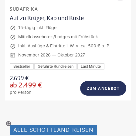
SÜDAFRIKA
Auf zu Krüger, Kap und Küste
15-tägig inkl. Flüge
Mittelklassehotels/Lodges mit Frühstück
Inkl. Ausflüge & Eintritte i. W. v. ca. 500 € p. P.
November 2026 — Oktober 2027
Bestseller
Geführte Rundreisen
Last Minute
2.699
€
ab
2.499
€
ZUM ANGEBOT
pro Person
arcelloLand-gty
ALLE SCHOTTLAND-REISEN