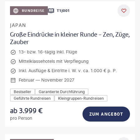
anPavonePhoto-gty
RUNDREISE
T1J001
JAPAN
Große Eindrücke in kleiner Runde - Zen, Züge,
Zauber
13- bzw. 16-tägig inkl. Flüge
Mittelklassehotels mit Verpflegung
Inkl. Ausflüge & Eintritte i. W. v. ca. 1.000 € p. P.
Februar — November 2027
Bestseller
Garantierte Durchführung
Geführte Rundreisen
Kleingruppen-Rundreisen
ab
3.999
€
ZUM ANGEBOT
pro Person
Mateusz Tondel