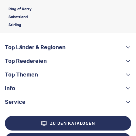
Ring of Kerry
Schottland
Stirling
FOOTER
Footer navigation
Top Länder & Regionen
Top Reedereien
Portugal
Albanien
Top Themen
AIDA
Griechenland
MSC Cruises
Info
Rundreisen
Costa Rica
Costa Kreuzfahrten
Kleingruppen-Rundreisen
Service
Über uns
China
A-ROSA
Kreuzfahrten
Nachhaltigkeit
Kontakt
Madeira
ZU DEN KATALOGEN
Mein Schiff®
Flusskreuzfahrten
Stellenangebote
Hilfe & FAQ
Ostsee