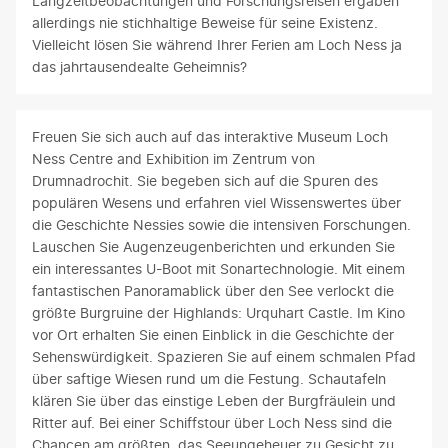
Langzeitbeobachtungen und Forschungsreisen ergaben
allerdings nie stichhaltige Beweise für seine Existenz.
Vielleicht lösen Sie während Ihrer Ferien am Loch Ness ja
das jahrtausendealte Geheimnis?
Freuen Sie sich auch auf das interaktive Museum Loch
Ness Centre and Exhibition im Zentrum von
Drumnadrochit. Sie begeben sich auf die Spuren des
populären Wesens und erfahren viel Wissenswertes über
die Geschichte Nessies sowie die intensiven Forschungen.
Lauschen Sie Augenzeugenberichten und erkunden Sie
ein interessantes U-Boot mit Sonartechnologie. Mit einem
fantastischen Panoramablick über den See verlockt die
größte Burgruine der Highlands: Urquhart Castle. Im Kino
vor Ort erhalten Sie einen Einblick in die Geschichte der
Sehenswürdigkeit. Spazieren Sie auf einem schmalen Pfad
über saftige Wiesen rund um die Festung. Schautafeln
klären Sie über das einstige Leben der Burgfräulein und
Ritter auf. Bei einer Schiffstour über Loch Ness sind die
Chancen am größten, das Seeungeheuer zu Gesicht zu