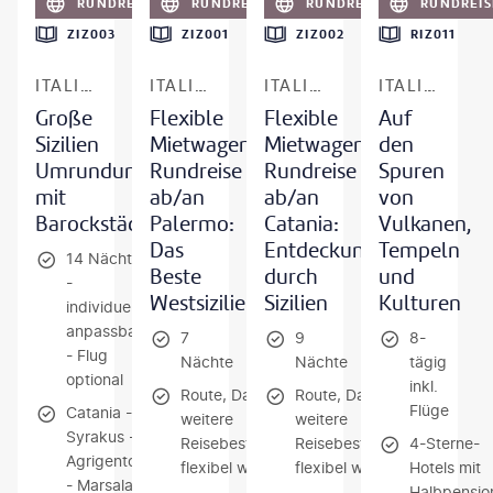
RUNDREISE
RUNDREISE
RUNDREISE
RUNDREIS
ZIZ003
ZIZ001
ZIZ002
RIZ011
ITALIEN - SIZILIEN
ITALIEN - WESTSIZILIEN
ITALIEN - SIZILIEN
ITALIEN - SIZILIEN
Große
Flexible
Flexible
Auf
Sizilien
Mietwagen-
Mietwagen-
den
Umrundung
Rundreise
Rundreise
Spuren
mit
ab/an
ab/an
von
Barockstädten
Palermo:
Catania:
Vulkanen,
Das
Entdeckungsreise
Tempeln
14 Nächte
Beste
durch
und
-
Westsiziliens
Sizilien
Kulturen
individuell
anpassbar
7
9
8-
- Flug
Nächte
Nächte
tägig
optional
inkl.
Route, Dauer und
Route, Dauer und
Flüge
Catania -
weitere
weitere
Syrakus -
Reisebestandteile
Reisebestandteile
4-Sterne-
Agrigento
flexibel wählbar
flexibel wählbar
Hotels mit
- Marsala
Halbpensio