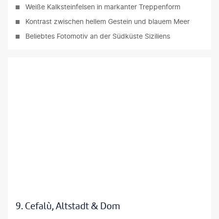
Weiße Kalksteinfelsen in markanter Treppenform
Kontrast zwischen hellem Gestein und blauem Meer
Beliebtes Fotomotiv an der Südküste Siziliens
alate Dorin-gty
9. Cefalù, Altstadt & Dom