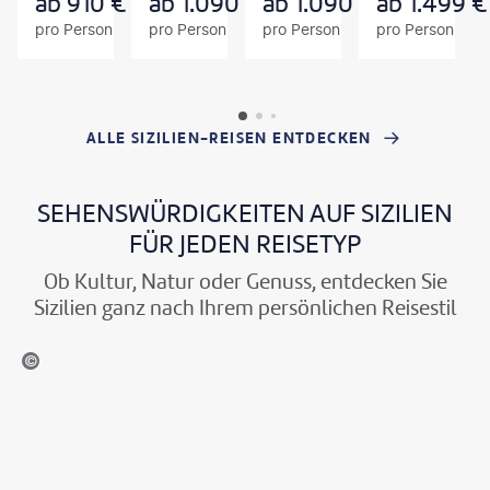
ab
910
€
ab
1.090
€
ab
1.090
€
ab
1.499
€
O
O
O
pro Person
pro Person
pro Person
pro Person
T
T
T
ALLE SIZILIEN-REISEN ENTDECKEN
SEHENSWÜRDIGKEITEN AUF SIZILIEN
FÜR JEDEN REISETYP
Ob Kultur, Natur oder Genuss, entdecken Sie
Sizilien ganz nach Ihrem persönlichen Reisestil
RossHelen-gty