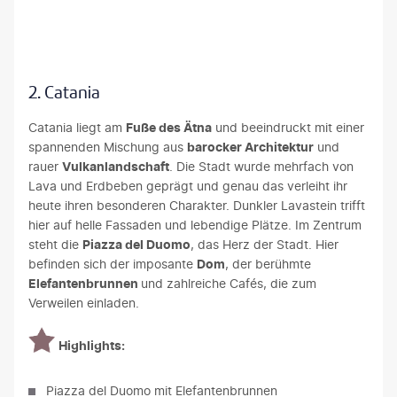
CY PAUWELS-gty
2. Catania
Catania liegt am
Fuße des Ätna
und beeindruckt mit einer
spannenden Mischung aus
barocker Architektur
und
rauer
Vulkanlandschaft
. Die Stadt wurde mehrfach von
Lava und Erdbeben geprägt und genau das verleiht ihr
heute ihren besonderen Charakter. Dunkler Lavastein trifft
hier auf helle Fassaden und lebendige Plätze. Im Zentrum
steht die
Piazza del Duomo
, das Herz der Stadt. Hier
befinden sich der imposante
Dom
, der berühmte
Elefantenbrunnen
und zahlreiche Cafés, die zum
Verweilen einladen.
Highlights:
Piazza del Duomo mit Elefantenbrunnen