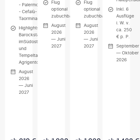
Flug
Flug
- Palermo
optional
optional
Inkl. 6
- Cefalù-
zubuchbar
zubuchbar
Ausflüge
Taormina
i. W. v.
August
August
Highlights:
ca. 250
2026
2026
Barockstädte
€ p. P.
— Juni
— Juni
imSüdosten
2027
2027
September
und
— Oktober
Tempeltalvon
2026
Agrigento
August
2026
— Juni
2027
Z
Z
Z
U
U
U
M
M
M
A
A
A
N
N
N
G
G
G
E
E
E
B
B
B