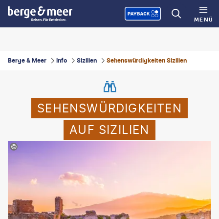
MENÜ
Berge & Meer
Info
Sizilien
Sehenswürdigkeiten Sizilien
SEHENSWÜRDIGKEITEN
AUF SIZILIEN
©romas_ph