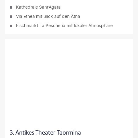
Kathedrale Sant’Agata
Via Etnea mit Blick auf den Ätna
Fischmarkt La Pescheria mit lokaler Atmosphäre
geloop@stock.adobe.com
3. Antikes Theater Taormina