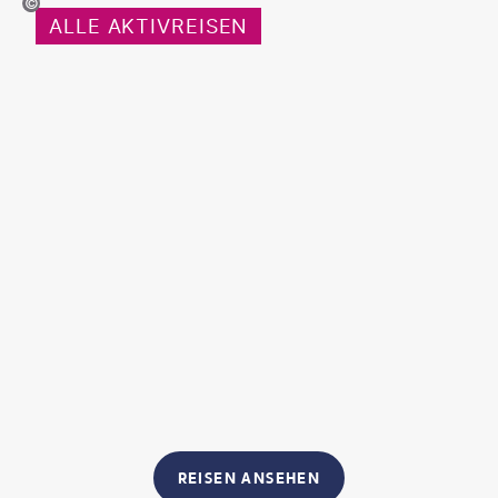
©pixdeluxe-gty
ALLE AKTIVREISEN
REISEN ANSEHEN