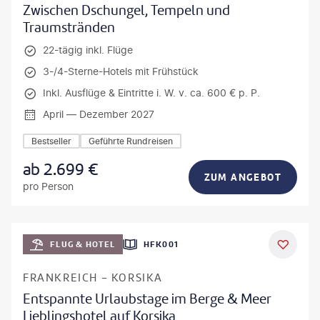
Zwischen Dschungel, Tempeln und
Traumstränden
22-tägig inkl. Flüge
3-/4-Sterne-Hotels mit Frühstück
Inkl. Ausflüge & Eintritte i. W. v. ca. 600 € p. P.
April — Dezember 2027
Bestseller
Geführte Rundreisen
ab
2.699
€
ZUM ANGEBOT
pro Person
Mateusz Tondel
FLUG & HOTEL
HFK001
DEAL
FRANKREICH - KORSIKA
Entspannte Urlaubstage im Berge & Meer
Lieblingshotel auf Korsika