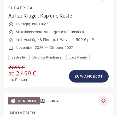
SÜDAFRIKA
Auf zu Krüger, Kap und Küste
15-tägig inkl. Flüge
Mittelklassehotels/Lodges mit Frühstück
Inkl. Ausflüge & Eintritte i. W. v. ca. 500 € p. P.
November 2026 — Oktober 2027
Bestseller
Geführte Rundreisen
Last Minute
2.699
€
ab
2.499
€
ZUM ANGEBOT
pro Person
h_Slobodeniuk - gty
RUNDREISE
RKJ012
INDONESIEN