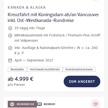
KANADA & ALASKA
Kreuzfahrt mit Koningsdam ab/an Vancouver
inkl. Ost-Westkanada-Rundreise
23-tägig inkl. Flüge
Mittelklassehotels mit Frühstück / Premium-Plus-Schiff
mit Vollpension
Inkl. Ausflüge & Nationalpark-Eintritte i. W. v. ca. 240
€ p. P
April — September 2027
Bestseller
Hochseekreuzfahrten
Kombinationsreisen
ab
4.999
€
ZUM ANGEBOT
pro Person
bio lamanna - gty
RUNDREISE
RUR041
DEAL