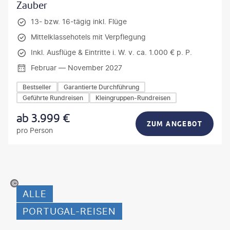
Zauber
13- bzw. 16-tägig inkl. Flüge
Mittelklassehotels mit Verpflegung
Inkl. Ausflüge & Eintritte i. W. v. ca. 1.000 € p. P.
Februar — November 2027
Bestseller
Garantierte Durchführung
Geführte Rundreisen
Kleingruppen-Rundreisen
ab
3.999
€
ZUM ANGEBOT
pro Person
czak - stock.adobe.com
ALLE
PORTUGAL-REISEN