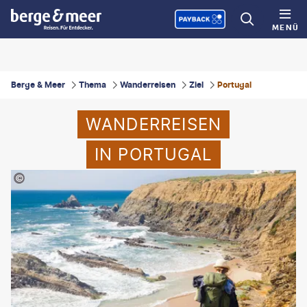
MENÜ
Berge & Meer
Thema
Wanderreisen
Ziel
Portugal
WANDERREISEN
IN PORTUGAL
nsslegers-iStock