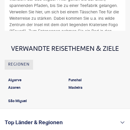
spannenden Pfaden, bis Sie zu einer Teefabrik gelangen.
Verweilen Sie hier, um sich bei einem Tässchen Tee für die
Weiterreise zu stärken. Dabei kommen Sie u.a. ins wilde
Zentrum der Insel mit dem dort liegenden Kratersee Fogo
("Feuer"). Zum Entspannen nehmen Sie ein Bad in den
warmen Thermalquellen an der Westspitze von São
Miguel. Lernen Sie unbedingt die köstliche Küche
VERWANDTE REISETHEMEN & ZIELE
Portugals kennen. Probieren Sie Schalentiere, frischen
Fisch oder das traditionelle Pão Alentejano, knusprig
gebackenes Weißbrot. Wanderreisen nach Portugal
REGIONEN
garantieren Ihnen auch auf dem Festland unvergessliche
Touren durch historische Städte und in ganz verschiedene
Algarve
Funchal
Landschaften, wie man sie bei einem eher kleinen Land
Azoren
Madeira
kaum vermuten würde. Freuen Sie sich außerdem auf die
weltberühmten Sandstrände bei Lissabon und an der
São Miguel
Algarve.
FOOTER
Footer navigation
Top Länder & Regionen