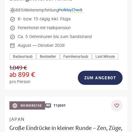
88%
Weiterempfehlung
8- bzw. 15-tägig inkl. Flüge
Ferienhotel mit Halbpension
Ca. 5 Gehminuten bis zum Sandstrand
August — Oktober 2026
Badeurlaub
Bestseller
Familienurlaub
Last Minute
1.049
€
ab
899
€
ZUM ANGEBOT
pro Person
anPavonePhoto-gty
RUNDREISE
T1J001
JAPAN
Große Eindrücke in kleiner Runde - Zen, Züge,