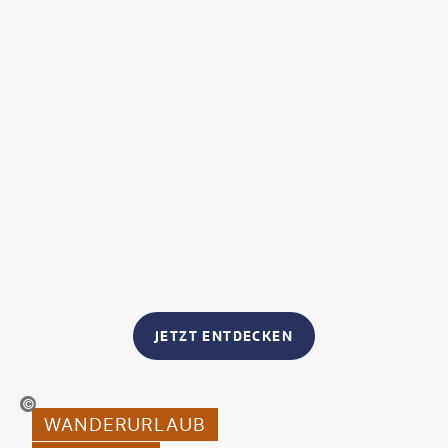
JETZT ENTDECKEN
outh_agency-gty
WANDERURLAUB