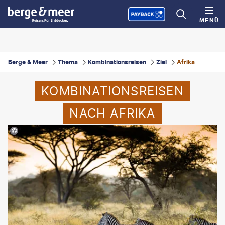
MENÜ
Berge & Meer
Thema
Kombinationsreisen
Ziel
Afrika
KOMBINATIONSREISEN
NACH AFRIKA
MariusLtu-gty