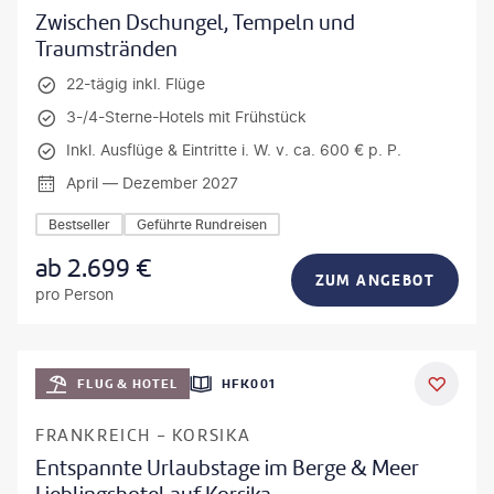
Zwischen Dschungel, Tempeln und
Traumstränden
22-tägig inkl. Flüge
3-/4-Sterne-Hotels mit Frühstück
Inkl. Ausflüge & Eintritte i. W. v. ca. 600 € p. P.
April — Dezember 2027
Bestseller
Geführte Rundreisen
ab
2.699
€
ZUM ANGEBOT
pro Person
Mateusz Tondel
FLUG & HOTEL
HFK001
DEAL
FRANKREICH - KORSIKA
Entspannte Urlaubstage im Berge & Meer