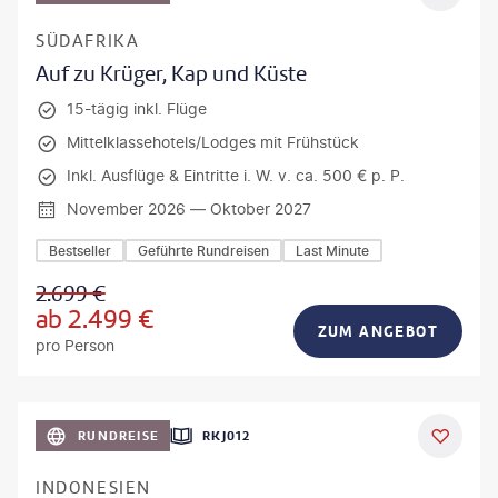
SÜDAFRIKA
Auf zu Krüger, Kap und Küste
15-tägig inkl. Flüge
Mittelklassehotels/Lodges mit Frühstück
Inkl. Ausflüge & Eintritte i. W. v. ca. 500 € p. P.
November 2026 — Oktober 2027
Bestseller
Geführte Rundreisen
Last Minute
2.699
€
ab
2.499
€
ZUM ANGEBOT
pro Person
h_Slobodeniuk - gty
RUNDREISE
RKJ012
INDONESIEN