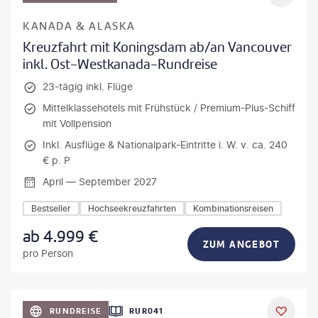
KANADA & ALASKA
Kreuzfahrt mit Koningsdam ab/an Vancouver
inkl. Ost-Westkanada-Rundreise
23-tägig inkl. Flüge
Mittelklassehotels mit Frühstück / Premium-Plus-Schiff
mit Vollpension
Inkl. Ausflüge & Nationalpark-Eintritte i. W. v. ca. 240
€ p. P
April — September 2027
Bestseller
Hochseekreuzfahrten
Kombinationsreisen
ab
4.999
€
ZUM ANGEBOT
pro Person
bio lamanna - gty
RUNDREISE
RUR041
DEAL