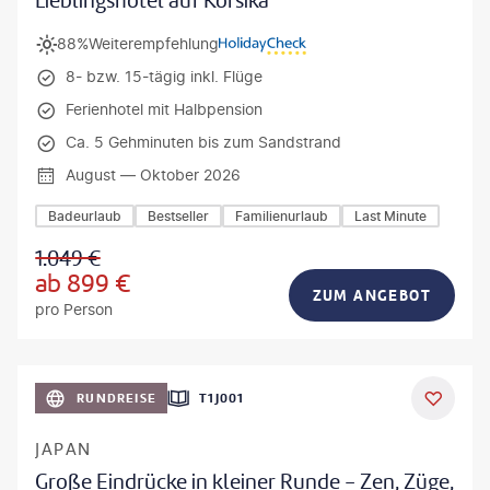
Lieblingshotel auf Korsika
88%
Weiterempfehlung
8- bzw. 15-tägig inkl. Flüge
Ferienhotel mit Halbpension
Ca. 5 Gehminuten bis zum Sandstrand
August — Oktober 2026
Badeurlaub
Bestseller
Familienurlaub
Last Minute
1.049
€
ab
899
€
ZUM ANGEBOT
pro Person
anPavonePhoto-gty
RUNDREISE
T1J001
JAPAN
Große Eindrücke in kleiner Runde - Zen, Züge,