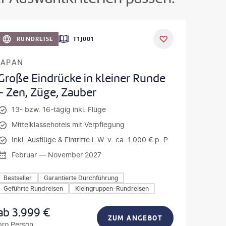
oto-gty
RUNDREISE
T1J001
JAPAN
Große Eindrücke in kleiner Runde
- Zen, Züge, Zauber
13- bzw. 16-tägig inkl. Flüge
Mittelklassehotels mit Verpflegung
Inkl. Ausflüge & Eintritte i. W. v. ca. 1.000 € p. P.
Februar — November 2027
Bestseller
Garantierte Durchführung
Geführte Rundreisen
Kleingruppen-Rundreisen
ab
3.999
€
ZUM ANGEBOT
pro Person