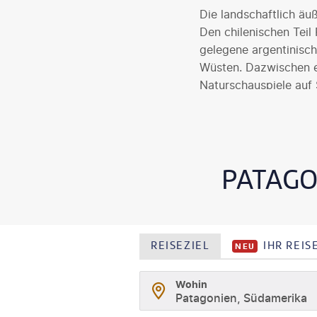
Die landschaftlich äuß
Den chilenischen Teil
gelegene argentinisch
Wüsten. Dazwischen e
Naturschauspiele auf 
Tierwelt der Halbinse
Kanals.
PATAGO
REISEZIEL
IHR REI
NEU
Wohin
Patagonien, Südamerika