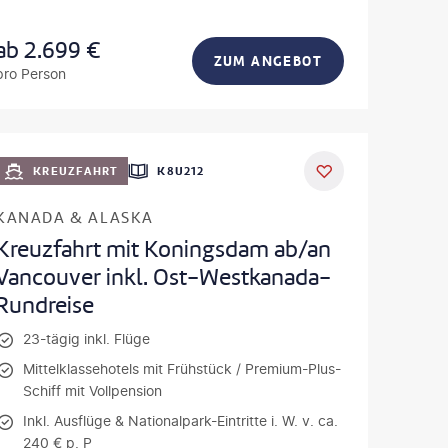
ab
2.699
€
ZUM ANGEBOT
pro Person
KREUZFAHRT
K8U212
KANADA & ALASKA
Kreuzfahrt mit Koningsdam ab/an
Vancouver inkl. Ost-Westkanada-
Rundreise
23-tägig inkl. Flüge
Mittelklassehotels mit Frühstück / Premium-Plus-
Schiff mit Vollpension
Inkl. Ausflüge & Nationalpark-Eintritte i. W. v. ca.
240 € p. P