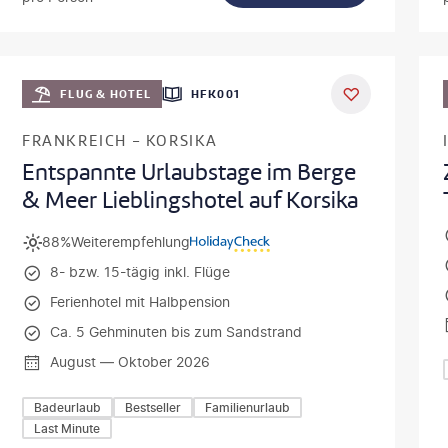
usz Tondel
©
Oleh_Sloboden
DEAL
FLUG & HOTEL
HFK001
FRANKREICH - KORSIKA
Entspannte Urlaubstage im Berge
& Meer Lieblingshotel auf Korsika
88%
Weiterempfehlung
8- bzw. 15-tägig inkl. Flüge
Ferienhotel mit Halbpension
Ca. 5 Gehminuten bis zum Sandstrand
August — Oktober 2026
Badeurlaub
Bestseller
Familienurlaub
Last Minute