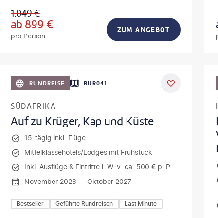
1.049
€
ab
899
€
ZUM ANGEBOT
pro Person
lamanna - gty
DEAL
RUNDREISE
RUR041
SÜDAFRIKA
Auf zu Krüger, Kap und Küste
15-tägig inkl. Flüge
Mittelklassehotels/Lodges mit Frühstück
Inkl. Ausflüge & Eintritte i. W. v. ca. 500 € p. P.
November 2026 — Oktober 2027
Bestseller
Geführte Rundreisen
Last Minute