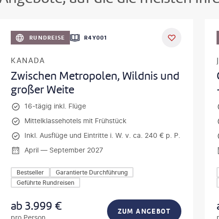
©
Aivolie
©
SeanPavonePh
RUNDREISE
R4Y001
KANADA
Zwischen Metropolen, Wildnis und
großer Weite
16-tägig inkl. Flüge
Mittelklassehotels mit Frühstück
Inkl. Ausflüge und Eintritte i. W. v. ca. 240 € p. P.
April — September 2027
Bestseller
Garantierte Durchführung
Geführte Rundreisen
ab
3.999
€
ZUM ANGEBOT
pro Person