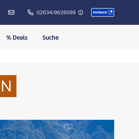
02634/9626099
% Deals
Suche
EN