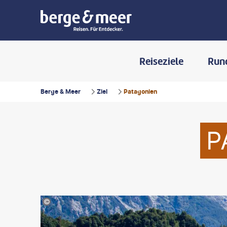
Reiseziele
Run
Berge & Meer
Ziel
Patagonien
P
©ad_foto-gty