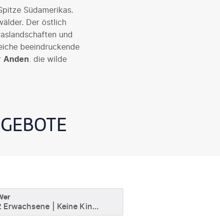
 Spitze Südamerikas.
älder. Der östlich
raslandschaften und
reiche beeindruckende
r
Anden
, die wilde
rwelt des Beagle-
NGEBOTE
Wer
2 Erwachsene
Keine Kinder