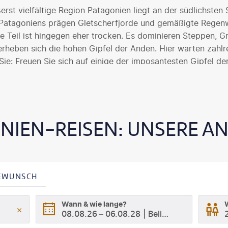
erst vielfältige Region Patagonien liegt an der südlichsten
 Patagoniens prägen Gletscherfjorde und gemäßigte Regenw
e Teil ist hingegen eher trocken. Es dominieren Steppen, G
rheben sich die hohen Gipfel der Anden. Hier warten zahl
Sie: Freuen Sie sich auf einige der imposantesten Gipfel de
l Valdés und eine Fahrt durch die unvergleichliche Gletsche
NIEN-REISEN: UNSERE A
SEWUNSCH
Wann & wie lange?
08.08.26
–
06.08.28
Beliebig