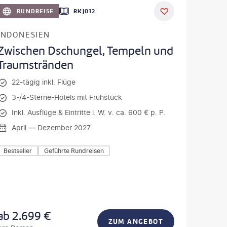
RUNDREISE
RKJ012
INDONESIEN
Zwischen Dschungel, Tempeln und
Traumstränden
22-tägig inkl. Flüge
3-/4-Sterne-Hotels mit Frühstück
Inkl. Ausflüge & Eintritte i. W. v. ca. 600 € p. P.
April — Dezember 2027
Bestseller
Geführte Rundreisen
ab
2.699
€
ZUM ANGEBOT