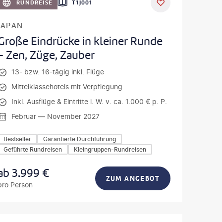
RUNDREISE
T1J001
JAPAN
Große Eindrücke in kleiner Runde
- Zen, Züge, Zauber
13- bzw. 16-tägig inkl. Flüge
Mittelklassehotels mit Verpflegung
Inkl. Ausflüge & Eintritte i. W. v. ca. 1.000 € p. P.
Februar — November 2027
Bestseller
Garantierte Durchführung
Geführte Rundreisen
Kleingruppen-Rundreisen
ab
3.999
€
ZUM ANGEBOT
pro Person
iuk - gty