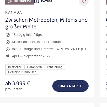
RUNDREISE
R4Y001
KANADA
Zwischen Metropolen, Wildnis und
großer Weite
16-tägig inkl. Flüge
Mittelklassehotels mit Frühstück
Inkl. Ausflüge und Eintritte i. W. v. ca. 240 € p. P.
April — September 2027
Bestseller
Garantierte Durchführung
Geführte Rundreisen
ab
3.999
€
ZUM ANGEBOT
pro Person
usz Tondel
©
Oleh_Sloboden