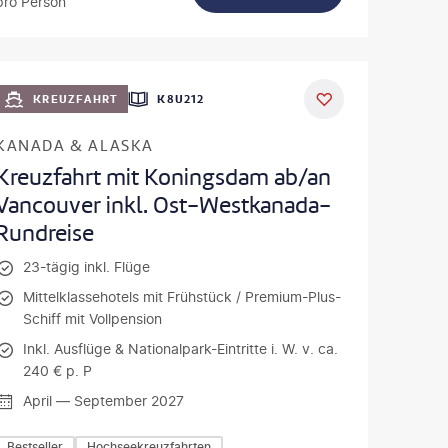
pro Person
KREUZFAHRT
K8U212
KANADA & ALASKA
Kreuzfahrt mit Koningsdam ab/an
Vancouver inkl. Ost-Westkanada-
Rundreise
23-tägig inkl. Flüge
Mittelklassehotels mit Frühstück / Premium-Plus-
Schiff mit Vollpension
Inkl. Ausflüge & Nationalpark-Eintritte i. W. v. ca.
240 € p. P
April — September 2027
Bestseller
Hochseekreuzfahrten