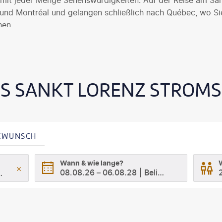
e mit jeder Menge Sehenswürdigkeiten. Auf der Reise am Sa
und Montréal und gelangen schließlich nach Québec, wo Si
hen.
ES SANKT LORENZ STROMS
SEWUNSCH
Wann & wie lange?
08.08.26
–
06.08.28
Beliebig
Provinz Québec