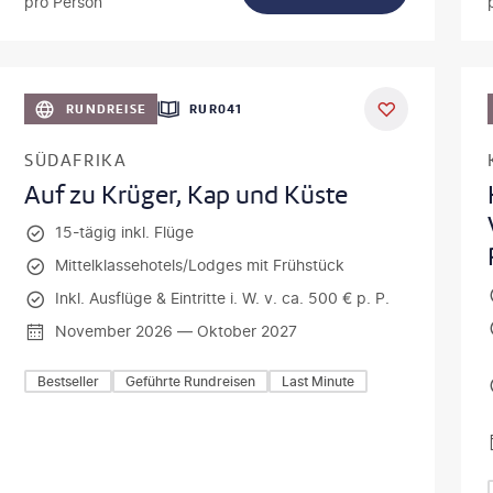
pro Person
lamanna - gty
DEAL
RUNDREISE
RUR041
SÜDAFRIKA
Auf zu Krüger, Kap und Küste
15-tägig inkl. Flüge
Mittelklassehotels/Lodges mit Frühstück
Inkl. Ausflüge & Eintritte i. W. v. ca. 500 € p. P.
November 2026 — Oktober 2027
Bestseller
Geführte Rundreisen
Last Minute