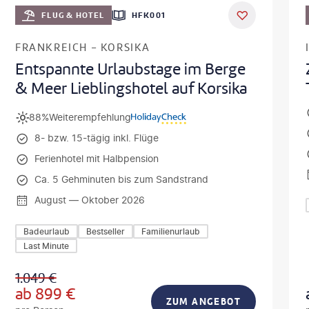
DEAL
FLUG & HOTEL
HFK001
FRANKREICH - KORSIKA
Entspannte Urlaubstage im Berge
& Meer Lieblingshotel auf Korsika
88%
Weiterempfehlung
8- bzw. 15-tägig inkl. Flüge
Ferienhotel mit Halbpension
Ca. 5 Gehminuten bis zum Sandstrand
August — Oktober 2026
Badeurlaub
Bestseller
Familienurlaub
Last Minute
1.049
€
ab
899
€
ZUM ANGEBOT