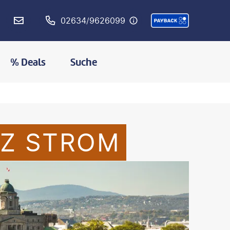
02634/9626099
% Deals
Suche
NZ STROM