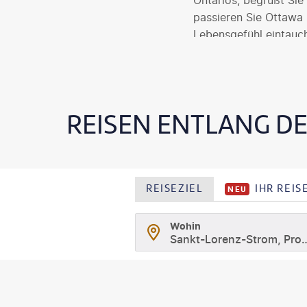
Ontarios, begrüßt Si
passieren Sie Ottawa 
Lebensgefühl eintauc
REISEN ENTLANG D
REISEZIEL
IHR REI
NEU
Wohin
Sankt-Lorenz-Strom, 