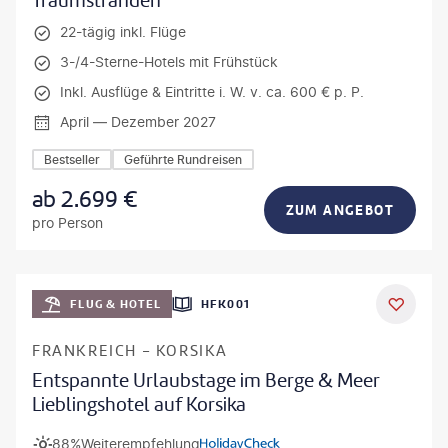
Traumstränden
22-tägig inkl. Flüge
3-/4-Sterne-Hotels mit Frühstück
Inkl. Ausflüge & Eintritte i. W. v. ca. 600 € p. P.
April — Dezember 2027
Bestseller
Geführte Rundreisen
ab
2.699
€
ZUM ANGEBOT
pro Person
Mateusz Tondel
FLUG & HOTEL
HFK001
DEAL
FRANKREICH - KORSIKA
Entspannte Urlaubstage im Berge & Meer
Lieblingshotel auf Korsika
88%
Weiterempfehlung