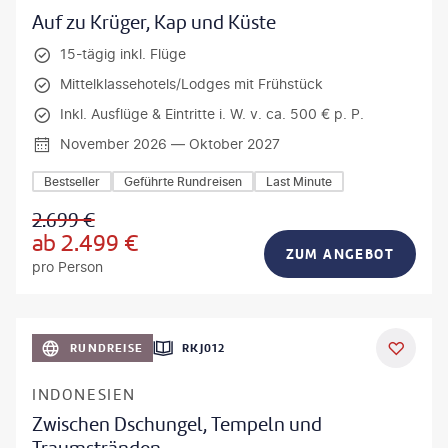
Auf zu Krüger, Kap und Küste
15-tägig inkl. Flüge
Mittelklassehotels/Lodges mit Frühstück
Inkl. Ausflüge & Eintritte i. W. v. ca. 500 € p. P.
November 2026 — Oktober 2027
Bestseller
Geführte Rundreisen
Last Minute
2.699
€
ab
2.499
€
ZUM ANGEBOT
pro Person
h_Slobodeniuk - gty
RUNDREISE
RKJ012
INDONESIEN
Zwischen Dschungel, Tempeln und