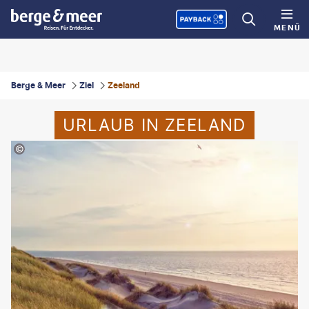
MENÜ
Berge & Meer
Ziel
Zeeland
URLAUB IN ZEELAND
 Christoph Adel