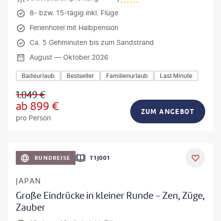
8- bzw. 15-tägig inkl. Flüge
Ferienhotel mit Halbpension
Ca. 5 Gehminuten bis zum Sandstrand
August — Oktober 2026
Badeurlaub
Bestseller
Familienurlaub
Last Minute
1.049
€
ab
899
€
ZUM ANGEBOT
pro Person
anPavonePhoto-gty
RUNDREISE
T1J001
JAPAN
Große Eindrücke in kleiner Runde - Zen, Züge,
Zauber