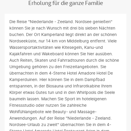
Erholung für die ganze Familie
Die Reise ''Niederlande - Zeeland. Nordsee genießen''
können Sie je nach Wunsch mit drei bis sieben Nächten
buchen. Der Ort Kamperland liegt direkt an der schönen
Nordseeküste, nur 14 km von Middelburg entfernt. Viele
Wassersportaktivitäten wie Kitesegeln, Kanu-und
Kajakfahren und Wakeboard können Sie hier ausüben.
Auch Reiten, Skaten und Fahrradtouren durch die schöne
Umgebung gehören zu den Freizeitangeboten. Sie
übernachten in dem 4-Sterne Hotel Amadore Hotel De
Kamperduinen. Hier können Sie in dem Dampfbad
entspannen, in der Biosauna und Infrarotkabine Ihrem
Körper etwas Gutes tun und in den Whirlpools die Seele
baumeln lassen. Machen Sie Sport im hoteleigenen
Fitnessstudio oder nutzen Sie zahlreiche
Wohlfühlangebote wie Beauty- und Massage-
Anwendungen. Auf der Reise ''Niederlande - Zeeland.
Nordsee-Urlaub zu zweit'' übernachten Sie in dem 4-
Sterne Hotel Amarode Hotel Restaurant Arion in dem