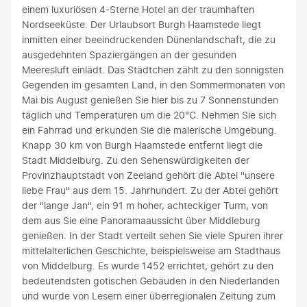
einem luxuriösen 4-Sterne Hotel an der traumhaften
Nordseeküste. Der Urlaubsort Burgh Haamstede liegt
inmitten einer beeindruckenden Dünenlandschaft, die zu
ausgedehnten Spaziergängen an der gesunden
Meeresluft einlädt. Das Städtchen zählt zu den sonnigsten
Gegenden im gesamten Land, in den Sommermonaten von
Mai bis August genießen Sie hier bis zu 7 Sonnenstunden
täglich und Temperaturen um die 20°C. Nehmen Sie sich
ein Fahrrad und erkunden Sie die malerische Umgebung.
Knapp 30 km von Burgh Haamstede entfernt liegt die
Stadt Middelburg. Zu den Sehenswürdigkeiten der
Provinzhauptstadt von Zeeland gehört die Abtei ''unsere
liebe Frau'' aus dem 15. Jahrhundert. Zu der Abtei gehört
der ''lange Jan'', ein 91 m hoher, achteckiger Turm, von
dem aus Sie eine Panoramaaussicht über Middleburg
genießen. In der Stadt verteilt sehen Sie viele Spuren ihrer
mittelalterlichen Geschichte, beispielsweise am Stadthaus
von Middelburg. Es wurde 1452 errichtet, gehört zu den
bedeutendsten gotischen Gebäuden in den Niederlanden
und wurde von Lesern einer überregionalen Zeitung zum