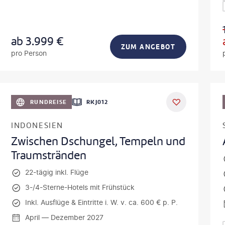
ab
3.999
€
ZUM ANGEBOT
pro Person
obodeniuk - gty
©
fabio lamann
RUNDREISE
RKJ012
INDONESIEN
Zwischen Dschungel, Tempeln und
Traumstränden
22-tägig inkl. Flüge
3-/4-Sterne-Hotels mit Frühstück
Inkl. Ausflüge & Eintritte i. W. v. ca. 600 € p. P.
April — Dezember 2027