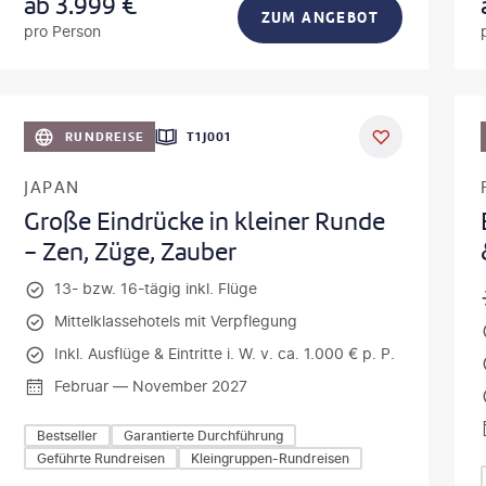
ab
3.999
€
ZUM ANGEBOT
pro Person
vonePhoto-gty
©
Mateusz T
RUNDREISE
T1J001
JAPAN
Große Eindrücke in kleiner Runde
- Zen, Züge, Zauber
13- bzw. 16-tägig inkl. Flüge
Mittelklassehotels mit Verpflegung
Inkl. Ausflüge & Eintritte i. W. v. ca. 1.000 € p. P.
Februar — November 2027
Bestseller
Garantierte Durchführung
Geführte Rundreisen
Kleingruppen-Rundreisen