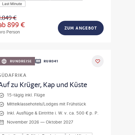
Last Minute
1.049
€
ab
899
€
ZUM ANGEBOT
pro Person
a - gty
DEAL
RUNDREISE
RUR041
SÜDAFRIKA
Auf zu Krüger, Kap und Küste
15-tägig inkl. Flüge
Mittelklassehotels/Lodges mit Frühstück
Inkl. Ausflüge & Eintritte i. W. v. ca. 500 € p. P.
November 2026 — Oktober 2027