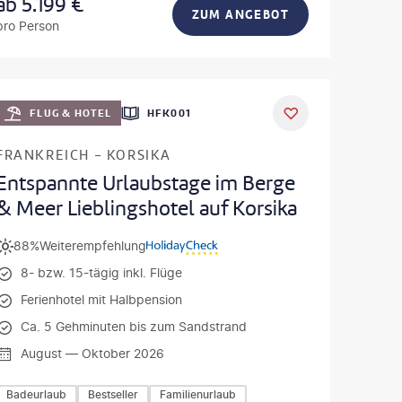
ab
5.199
€
ZUM ANGEBOT
pro Person
ondel
DEAL
FLUG & HOTEL
HFK001
FRANKREICH - KORSIKA
Entspannte Urlaubstage im Berge
& Meer Lieblingshotel auf Korsika
88%
Weiterempfehlung
8- bzw. 15-tägig inkl. Flüge
Ferienhotel mit Halbpension
Ca. 5 Gehminuten bis zum Sandstrand
August — Oktober 2026
Badeurlaub
Bestseller
Familienurlaub