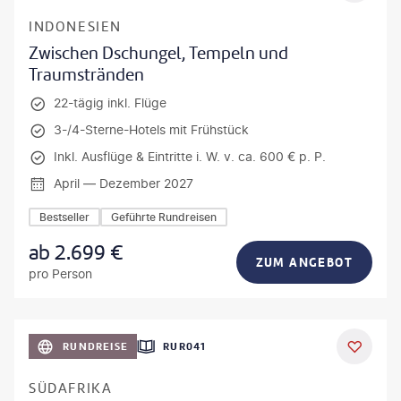
INDONESIEN
Zwischen Dschungel, Tempeln und
Traumstränden
22-tägig inkl. Flüge
3-/4-Sterne-Hotels mit Frühstück
Inkl. Ausflüge & Eintritte i. W. v. ca. 600 € p. P.
April — Dezember 2027
Bestseller
Geführte Rundreisen
ab
2.699
€
ZUM ANGEBOT
pro Person
bio lamanna - gty
RUNDREISE
RUR041
DEAL
SÜDAFRIKA