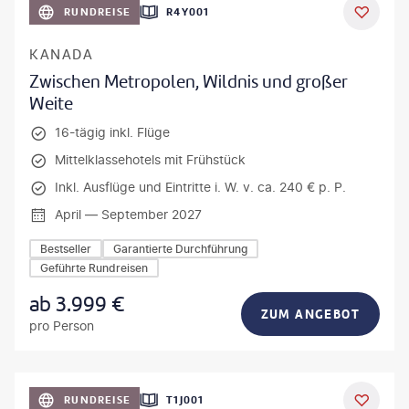
RUNDREISE
R4Y001
KANADA
Zwischen Metropolen, Wildnis und großer
Weite
16-tägig inkl. Flüge
Mittelklassehotels mit Frühstück
Inkl. Ausflüge und Eintritte i. W. v. ca. 240 € p. P.
April — September 2027
Bestseller
Garantierte Durchführung
Geführte Rundreisen
ab
3.999
€
ZUM ANGEBOT
pro Person
anPavonePhoto-gty
RUNDREISE
T1J001