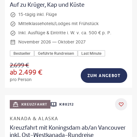
Auf zu Krüger, Kap und Küste
15-tägig inkl. Flüge
Mittelklassehotels/Lodges mit Frühstück
Inkl. Ausflüge & Eintritte i. W. v. ca. 500 € p. P.
November 2026 — Oktober 2027
Bestseller
Geführte Rundreisen
Last Minute
2.699
€
ab
2.499
€
ZUM ANGEBOT
pro Person
KREUZFAHRT
K8U212
KANADA & ALASKA
Kreuzfahrt mit Koningsdam ab/an Vancouver
inkl. Ost-Westkanada-Rundreise