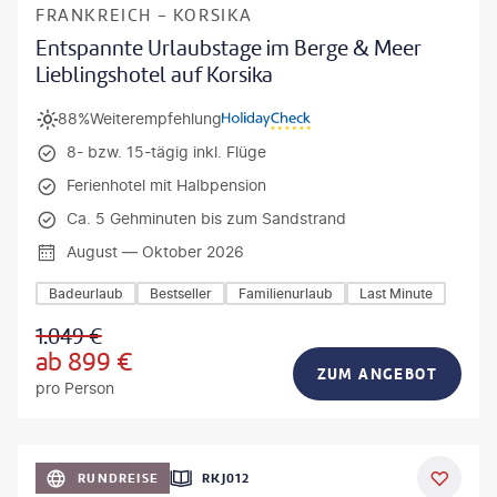
FRANKREICH - KORSIKA
Entspannte Urlaubstage im Berge & Meer
Lieblingshotel auf Korsika
88%
Weiterempfehlung
8- bzw. 15-tägig inkl. Flüge
Ferienhotel mit Halbpension
Ca. 5 Gehminuten bis zum Sandstrand
August — Oktober 2026
Badeurlaub
Bestseller
Familienurlaub
Last Minute
1.049
€
ab
899
€
ZUM ANGEBOT
pro Person
h_Slobodeniuk - gty
RUNDREISE
RKJ012