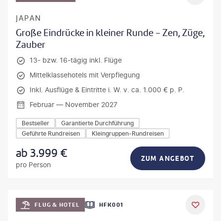
JAPAN
Große Eindrücke in kleiner Runde - Zen, Züge,
Zauber
13- bzw. 16-tägig inkl. Flüge
Mittelklassehotels mit Verpflegung
Inkl. Ausflüge & Eintritte i. W. v. ca. 1.000 € p. P.
Februar — November 2027
Bestseller
Garantierte Durchführung
Geführte Rundreisen
Kleingruppen-Rundreisen
ab
3.999
€
ZUM ANGEBOT
pro Person
Mateusz Tondel
FLUG & HOTEL
HFK001
DEAL