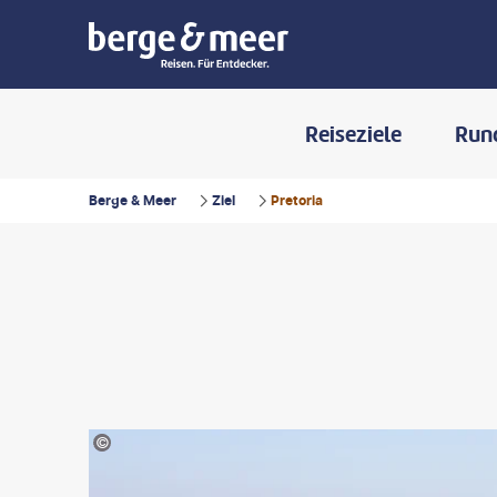
Reiseziele
Run
Berge & Meer
Ziel
Pretoria
©francis92-stock.adobe.com