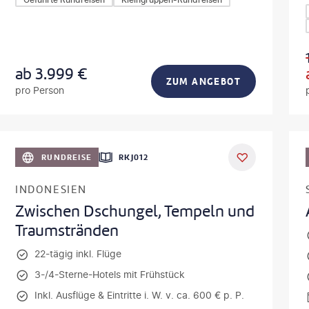
ab
3.999
€
ZUM ANGEBOT
pro Person
obodeniuk - gty
©
fabio lamann
RUNDREISE
RKJ012
INDONESIEN
Zwischen Dschungel, Tempeln und
Traumstränden
22-tägig inkl. Flüge
3-/4-Sterne-Hotels mit Frühstück
Inkl. Ausflüge & Eintritte i. W. v. ca. 600 € p. P.