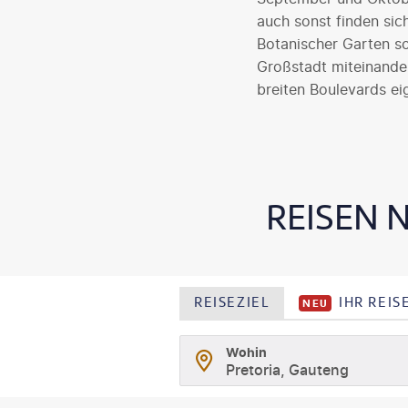
auch sonst finden sic
Botanischer Garten so
Großstadt miteinande
breiten Boulevards ei
REISEN 
REISEZIEL
IHR REI
NEU
Wohin
Pretoria, Gauteng