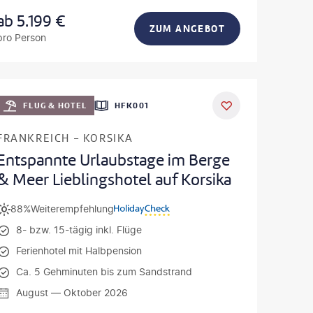
ab
5.199
€
ZUM ANGEBOT
pro Person
ondel
DEAL
FLUG & HOTEL
HFK001
FRANKREICH - KORSIKA
Entspannte Urlaubstage im Berge
& Meer Lieblingshotel auf Korsika
88%
Weiterempfehlung
8- bzw. 15-tägig inkl. Flüge
Ferienhotel mit Halbpension
Ca. 5 Gehminuten bis zum Sandstrand
August — Oktober 2026