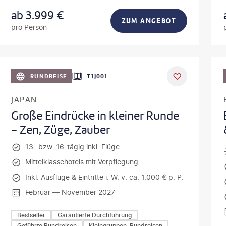
ab
3.999
€
ZUM ANGEBOT
pro Person
vonePhoto-gty
©
Mateusz T
RUNDREISE
T1J001
JAPAN
Große Eindrücke in kleiner Runde
- Zen, Züge, Zauber
13- bzw. 16-tägig inkl. Flüge
Mittelklassehotels mit Verpflegung
Inkl. Ausflüge & Eintritte i. W. v. ca. 1.000 € p. P.
Februar — November 2027
Bestseller
Garantierte Durchführung
Geführte Rundreisen
Kleingruppen-Rundreisen