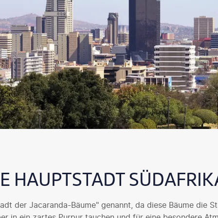
NE HAUPTSTADT SÜDAFRIK
tadt der Jacaranda-Bäume" genannt, da diese Bäume die St
r in ein zartes Purpur tauchen und für eine besondere At