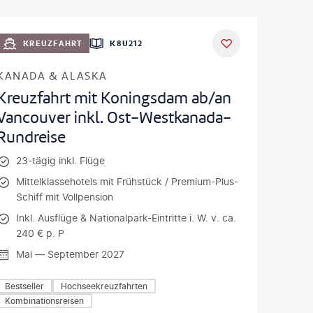
KREUZFAHRT
K8U212
KANADA & ALASKA
Kreuzfahrt mit Koningsdam ab/an
Vancouver inkl. Ost-Westkanada-
Rundreise
23-tägig inkl. Flüge
Mittelklassehotels mit Frühstück / Premium-Plus-
Schiff mit Vollpension
Inkl. Ausflüge & Nationalpark-Eintritte i. W. v. ca.
240 € p. P
Mai — September 2027
Bestseller
Hochseekreuzfahrten
Kombinationsreisen