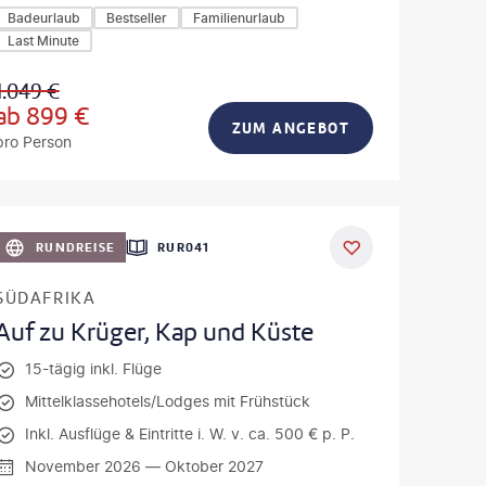
Badeurlaub
Bestseller
Familienurlaub
Last Minute
1.049
€
ab
899
€
ZUM ANGEBOT
pro Person
a - gty
DEAL
RUNDREISE
RUR041
SÜDAFRIKA
Auf zu Krüger, Kap und Küste
15-tägig inkl. Flüge
Mittelklassehotels/Lodges mit Frühstück
Inkl. Ausflüge & Eintritte i. W. v. ca. 500 € p. P.
November 2026 — Oktober 2027