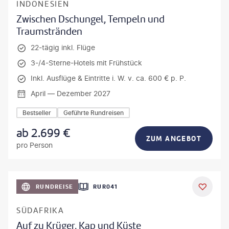
INDONESIEN
Zwischen Dschungel, Tempeln und
Traumstränden
22-tägig inkl. Flüge
3-/4-Sterne-Hotels mit Frühstück
Inkl. Ausflüge & Eintritte i. W. v. ca. 600 € p. P.
April — Dezember 2027
Bestseller
Geführte Rundreisen
ab
2.699
€
ZUM ANGEBOT
pro Person
bio lamanna - gty
RUNDREISE
RUR041
DEAL
SÜDAFRIKA
Auf zu Krüger, Kap und Küste