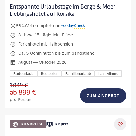
Entspannte Urlaubstage im Berge & Meer
Lieblingshotel auf Korsika
88%
Weiterempfehlung
8- bzw. 15-tägig inkl. Flüge
Ferienhotel mit Halbpension
Ca. 5 Gehminuten bis zum Sandstrand
August — Oktober 2026
Badeurlaub
Bestseller
Familienurlaub
Last Minute
1.049
€
ab
899
€
ZUM ANGEBOT
pro Person
h_Slobodeniuk - gty
RUNDREISE
RKJ012