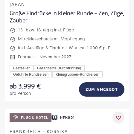
JAPAN
Große Eindrücke in kleiner Runde - Zen, Züge,
Zauber
13- bzw. 16-tägig inkl. Flüge
Mittelklassehotels mit Verpflegung
Inkl. Ausflüge & Eintritte i. W. v. ca. 1.000 € p. P.
Februar — November 2027
Bestseller
Garantierte Durchführung
Geführte Rundreisen
Kleingruppen-Rundreisen
ab
3.999
€
ZUM ANGEBOT
pro Person
Mateusz Tondel
FLUG & HOTEL
HFK001
DEAL
FRANKREICH - KORSIKA