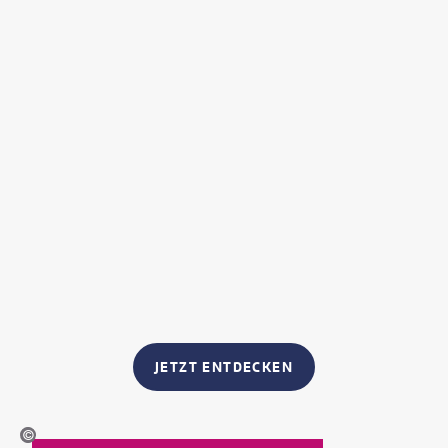
JETZT ENTDECKEN
miroslav_1-gty