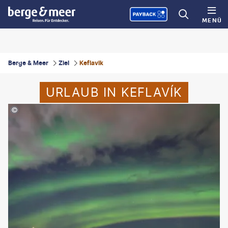
MENÜ
Berge & Meer
Ziel
Keflavik
URLAUB IN KEFLAVÍK
nk Fichtmüller-gty