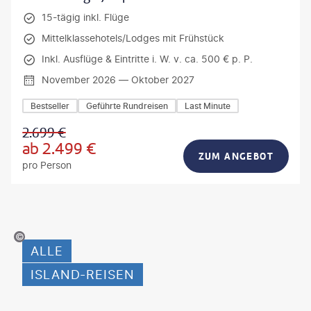
15-tägig inkl. Flüge
Mittelklassehotels/Lodges mit Frühstück
Inkl. Ausflüge & Eintritte i. W. v. ca. 500 € p. P.
November 2026 — Oktober 2027
Bestseller
Geführte Rundreisen
Last Minute
2.699
€
ab
2.499
€
ZUM ANGEBOT
pro Person
©technotr-gty
ALLE
ISLAND-REISEN