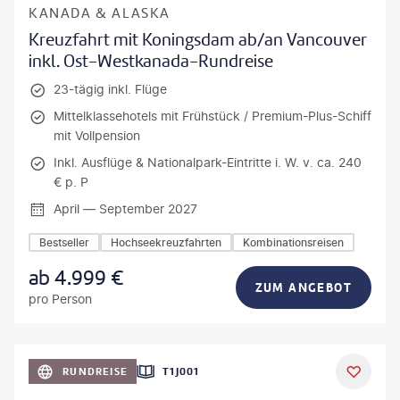
KANADA & ALASKA
Kreuzfahrt mit Koningsdam ab/an Vancouver
inkl. Ost-Westkanada-Rundreise
23-tägig inkl. Flüge
Mittelklassehotels mit Frühstück / Premium-Plus-Schiff
mit Vollpension
Inkl. Ausflüge & Nationalpark-Eintritte i. W. v. ca. 240
€ p. P
April — September 2027
Bestseller
Hochseekreuzfahrten
Kombinationsreisen
ab
4.999
€
ZUM ANGEBOT
pro Person
anPavonePhoto-gty
RUNDREISE
T1J001