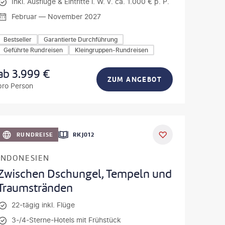
Inkl. Ausflüge & Eintritte i. W. v. ca. 1.000 € p. P.
Februar — November 2027
Bestseller
Garantierte Durchführung
Geführte Rundreisen
Kleingruppen-Rundreisen
ab
3.999
€
ZUM ANGEBOT
pro Person
iuk - gty
RUNDREISE
RKJ012
INDONESIEN
Zwischen Dschungel, Tempeln und
Traumstränden
22-tägig inkl. Flüge
3-/4-Sterne-Hotels mit Frühstück