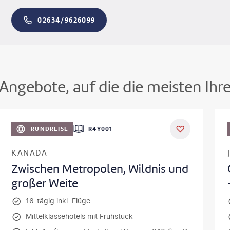
02634/9626099
Angebote, auf die die meisten Ihr
©
Aivolie
©
SeanPavonePh
RUNDREISE
R4Y001
KANADA
Zwischen Metropolen, Wildnis und
großer Weite
16-tägig inkl. Flüge
Mittelklassehotels mit Frühstück