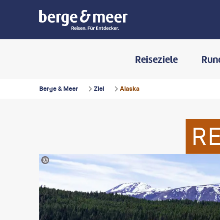
Reiseziele
Run
Berge & Meer
Ziel
Alaska
R
©AngelSchwai-gty