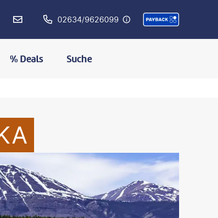
02634/9626099
% Deals
Suche
KA