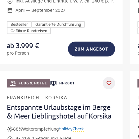
Inkl. Ausflüge und Eintritte i. W. v. ca. 240 € p. P.
April — September 2027
Bestseller
Garantierte Durchführung
Geführte Rundreisen
ab
3.999
€
ZUM ANGEBOT
pro Person
usz Tondel
©
Oleh_Sloboden
DEAL
FLUG & HOTEL
HFK001
FRANKREICH - KORSIKA
Entspannte Urlaubstage im Berge
& Meer Lieblingshotel auf Korsika
88%
Weiterempfehlung
8- bzw. 15-tägig inkl. Flüge