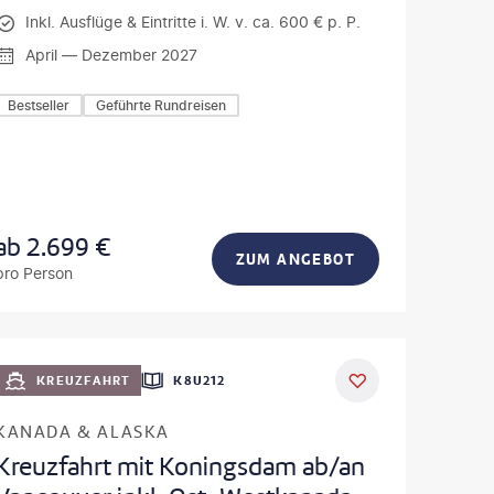
Inkl. Ausflüge & Eintritte i. W. v. ca. 600 € p. P.
April — Dezember 2027
Bestseller
Geführte Rundreisen
ab
2.699
€
ZUM ANGEBOT
pro Person
KREUZFAHRT
K8U212
KANADA & ALASKA
Kreuzfahrt mit Koningsdam ab/an