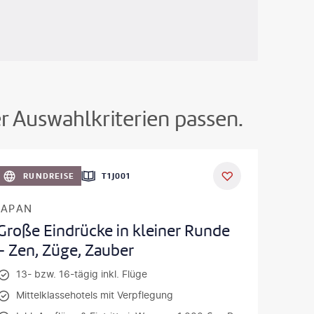
er Auswahlkriterien passen.
oto-gty
RUNDREISE
T1J001
JAPAN
Große Eindrücke in kleiner Runde
- Zen, Züge, Zauber
13- bzw. 16-tägig inkl. Flüge
Mittelklassehotels mit Verpflegung