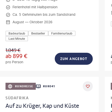
Ferienhotel mit Halbpension
Ca. 5 Gehminuten bis zum Sandstrand
August — Oktober 2026
Badeurlaub
Bestseller
Familienurlaub
Last Minute
1.049
€
ab
899
€
ZUM ANGEBOT
pro Person
lamanna - gty
DEAL
RUNDREISE
RUR041
SÜDAFRIKA
Auf zu Krüger, Kap und Küste