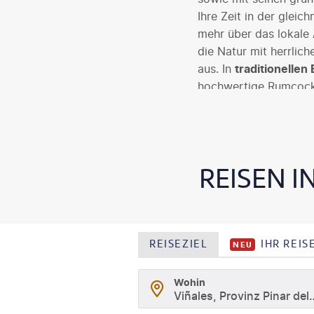
Ihre Zeit in der gleic
mehr über das lokale 
die Natur mit herrli
aus. In
traditionellen
hochwertige Rumcockt
REISEN I
REISEZIEL
IHR REI
NEU
Wohin
Viñales, Provinz