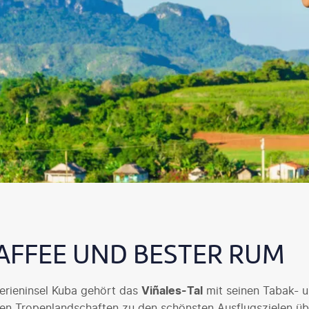
AFFEE UND BESTER RUM
erieninsel Kuba gehört das
Viñales-Tal
mit seinen Tabak- 
nen Tropenlandschaften zu den schönsten Ausflugszielen üb