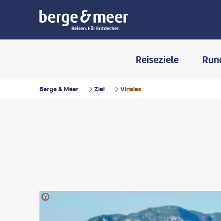
Reiseziele
Run
Berge & Meer
Ziel
Vinales
©A.Jedynak-stock.adobe.com