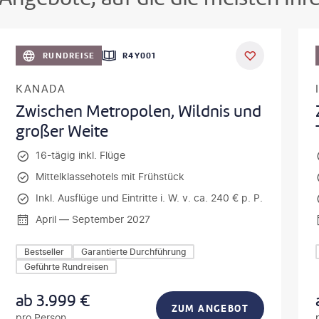
©
Aivolie
©
Oleh_Sloboden
RUNDREISE
R4Y001
KANADA
Zwischen Metropolen, Wildnis und
großer Weite
16-tägig inkl. Flüge
Mittelklassehotels mit Frühstück
Inkl. Ausflüge und Eintritte i. W. v. ca. 240 € p. P.
April — September 2027
Bestseller
Garantierte Durchführung
Geführte Rundreisen
ab
3.999
€
ZUM ANGEBOT
pro Person