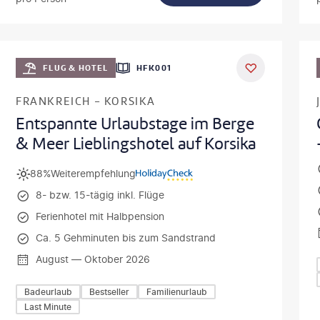
usz Tondel
©
SeanPavonePh
DEAL
FLUG & HOTEL
HFK001
FRANKREICH - KORSIKA
Entspannte Urlaubstage im Berge
& Meer Lieblingshotel auf Korsika
88%
Weiterempfehlung
8- bzw. 15-tägig inkl. Flüge
Ferienhotel mit Halbpension
Ca. 5 Gehminuten bis zum Sandstrand
August — Oktober 2026
Badeurlaub
Bestseller
Familienurlaub
Last Minute