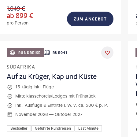
1.049
€
ab
899
€
ZUM ANGEBOT
pro Person
lamanna - gty
DEAL
RUNDREISE
RUR041
SÜDAFRIKA
Auf zu Krüger, Kap und Küste
15-tägig inkl. Flüge
Mittelklassehotels/Lodges mit Frühstück
Inkl. Ausflüge & Eintritte i. W. v. ca. 500 € p. P.
November 2026 — Oktober 2027
Bestseller
Geführte Rundreisen
Last Minute