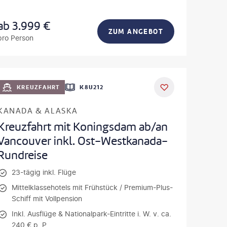
ab
3.999
€
ZUM ANGEBOT
pro Person
KREUZFAHRT
K8U212
KANADA & ALASKA
Kreuzfahrt mit Koningsdam ab/an
Vancouver inkl. Ost-Westkanada-
Rundreise
23-tägig inkl. Flüge
Mittelklassehotels mit Frühstück / Premium-Plus-
Schiff mit Vollpension
Inkl. Ausflüge & Nationalpark-Eintritte i. W. v. ca.
240 € p. P