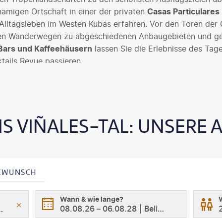
hnamigen Ortschaft in einer der privaten
Casas Particulares
Alltagsleben im Westen Kubas erfahren. Vor den Toren der 
chen Wanderwegen zu abgeschiedenen Anbaugebieten und ge
 Bars und Kaffeehäusern
lassen Sie die Erlebnisse des Tag
ails Revue passieren.
NS VIÑALES-TAL: UNSERE
SEWUNSCH
Wann & wie lange?
08.08.26
–
06.08.28
Beliebig
 Pinar del Río