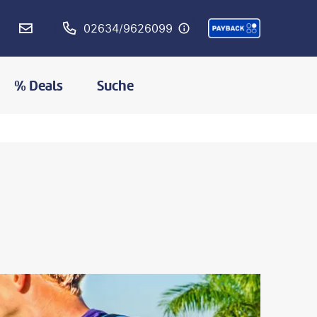
02634/9626099
% Deals
Suche