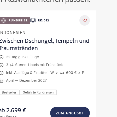
iuk - gty
RUNDREISE
RKJ012
INDONESIEN
Zwischen Dschungel, Tempeln und
Traumstränden
22-tägig inkl. Flüge
3-/4-Sterne-Hotels mit Frühstück
Inkl. Ausflüge & Eintritte i. W. v. ca. 600 € p. P.
April — Dezember 2027
Bestseller
Geführte Rundreisen
ab
2.699
€
ZUM ANGEBOT
pro Person