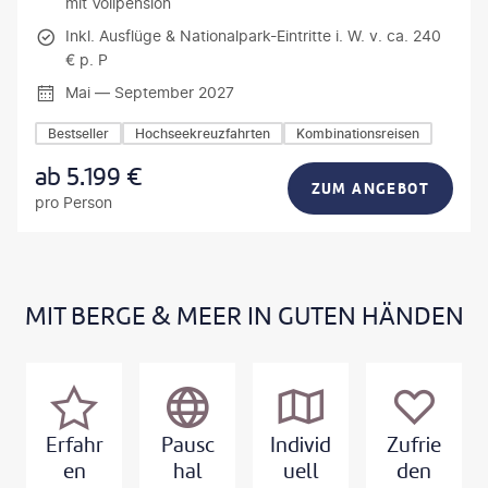
mit Vollpension
Inkl. Ausflüge & Nationalpark-Eintritte i. W. v. ca. 240
€ p. P
Mai — September 2027
Bestseller
Hochseekreuzfahrten
Kombinationsreisen
ab
5.199
€
ZUM ANGEBOT
pro Person
MIT BERGE & MEER IN GUTEN HÄNDEN
Erfahr
Pausc
Individ
Zufrie
en
hal
uell
den