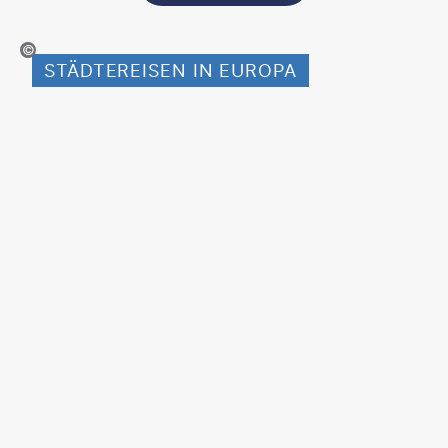
esnaandjic-gty
STÄDTEREISEN IN EUROPA