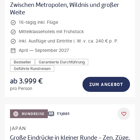
Zwischen Metropolen, Wildnis und großer
Weite
16-tägig inkl. Flüge
Mittelklassehotels mit Frühstück
Inkl. Ausflüge und Eintritte i. W. v. ca. 240 € p. P.
April — September 2027
Bestseller
Garantierte Durchführung
Geführte Rundreisen
ab
3.999
€
ZUM ANGEBOT
pro Person
anPavonePhoto-gty
RUNDREISE
T1J001
JAPAN
Große Eindrücke in kleiner Runde - Zen, Züge,