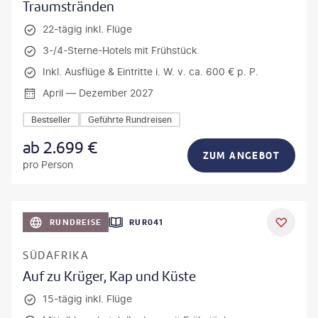
Traumstränden
22-tägig inkl. Flüge
3-/4-Sterne-Hotels mit Frühstück
Inkl. Ausflüge & Eintritte i. W. v. ca. 600 € p. P.
April — Dezember 2027
Bestseller
Geführte Rundreisen
ab
2.699
€
ZUM ANGEBOT
pro Person
bio lamanna - gty
RUNDREISE
RUR041
DEAL
SÜDAFRIKA
Auf zu Krüger, Kap und Küste
15-tägig inkl. Flüge