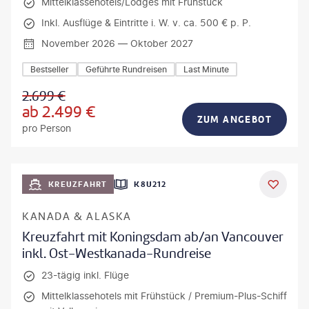
Mittelklassehotels/Lodges mit Frühstück
Inkl. Ausflüge & Eintritte i. W. v. ca. 500 € p. P.
November 2026 — Oktober 2027
Bestseller
Geführte Rundreisen
Last Minute
2.699
€
ab
2.499
€
ZUM ANGEBOT
pro Person
KREUZFAHRT
K8U212
KANADA & ALASKA
Kreuzfahrt mit Koningsdam ab/an Vancouver
inkl. Ost-Westkanada-Rundreise
23-tägig inkl. Flüge
Mittelklassehotels mit Frühstück / Premium-Plus-Schiff