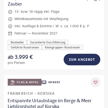
Zauber
13- bzw. 16-tägig inkl. Flüge
Mittelklassehotels mit Verpflegung
Inkl. Ausflüge & Eintritte i. W. v. ca. 1.000 € p. P.
Februar — November 2027
Bestseller
Garantierte Durchführung
Geführte Rundreisen
Kleingruppen-Rundreisen
ab
3.999
€
ZUM ANGEBOT
pro Person
Mateusz Tondel
FLUG & HOTEL
HFK001
DEAL
FRANKREICH - KORSIKA
Entspannte Urlaubstage im Berge & Meer
Lieblingshotel auf Korsika