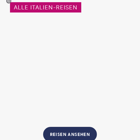
Anatoliy Cherkas
ALLE ITALIEN-REISEN
REISEN ANSEHEN