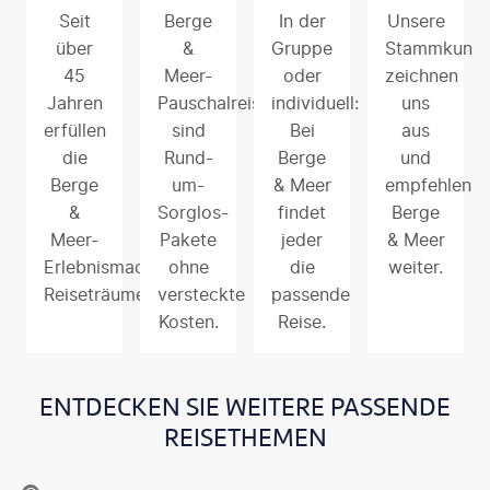
Seit
Berge
In der
Unsere
über
&
Gruppe
Stammkund
45
Meer-
oder
zeichnen
Jahren
Pauschalreisen
individuell:
uns
erfüllen
sind
Bei
aus
die
Rund-
Berge
und
Berge
um-
& Meer
empfehlen
&
Sorglos-
findet
Berge
Meer-
Pakete
jeder
& Meer
Erlebnismacher
ohne
die
weiter.
Reiseträume.
versteckte
passende
Kosten.
Reise.
ENTDECKEN SIE WEITERE PASSENDE
REISETHEMEN