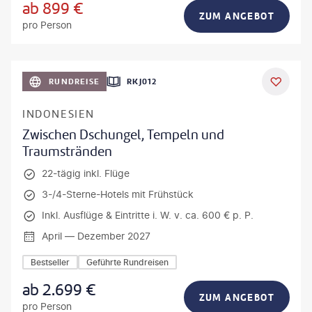
ab
899
€
ZUM ANGEBOT
pro Person
h_Slobodeniuk - gty
RUNDREISE
RKJ012
INDONESIEN
Zwischen Dschungel, Tempeln und
Traumstränden
22-tägig inkl. Flüge
3-/4-Sterne-Hotels mit Frühstück
Inkl. Ausflüge & Eintritte i. W. v. ca. 600 € p. P.
April — Dezember 2027
Bestseller
Geführte Rundreisen
ab
2.699
€
ZUM ANGEBOT
pro Person