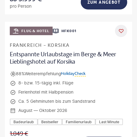
ZUM ANGEBOT
pro Person
Mateusz Tondel
FLUG & HOTEL
HFK001
DEAL
FRANKREICH - KORSIKA
Entspannte Urlaubstage im Berge & Meer
Lieblingshotel auf Korsika
88%
Weiterempfehlung
8- bzw. 15-tägig inkl. Flüge
Ferienhotel mit Halbpension
Ca. 5 Gehminuten bis zum Sandstrand
August — Oktober 2026
Badeurlaub
Bestseller
Familienurlaub
Last Minute
1.049
€