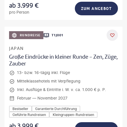
ab
3.999
€
ZUM ANGEBOT
pro Person
anPavonePhoto-gty
RUNDREISE
T1J001
JAPAN
Große Eindrücke in kleiner Runde - Zen, Züge,
Zauber
13- bzw. 16-tägig inkl. Flüge
Mittelklassehotels mit Verpflegung
Inkl. Ausflüge & Eintritte i. W. v. ca. 1.000 € p. P.
Februar — November 2027
Bestseller
Garantierte Durchführung
Geführte Rundreisen
Kleingruppen-Rundreisen
ab
3.999
€