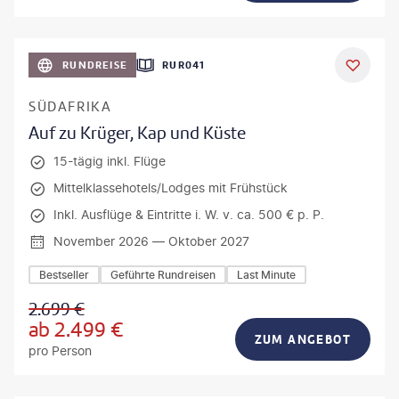
bio lamanna - gty
RUNDREISE
RUR041
DEAL
SÜDAFRIKA
Auf zu Krüger, Kap und Küste
15-tägig inkl. Flüge
Mittelklassehotels/Lodges mit Frühstück
Inkl. Ausflüge & Eintritte i. W. v. ca. 500 € p. P.
November 2026 — Oktober 2027
Bestseller
Geführte Rundreisen
Last Minute
2.699
€
ab
2.499
€
ZUM ANGEBOT
pro Person