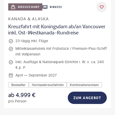
KREUZFAHRT
K8U212
KANADA & ALASKA
Kreuzfahrt mit Koningsdam ab/an Vancouver
inkl. Ost-Westkanada-Rundreise
23-tägig inkl. Flüge
Mittelklassehotels mit Frühstück / Premium-Plus-Schiff
mit Vollpension
Inkl. Ausflüge & Nationalpark-Eintritte i. W. v. ca. 240
€ p. P
April — September 2027
Bestseller
Hochseekreuzfahrten
Kombinationsreisen
ab
4.999
€
ZUM ANGEBOT
pro Person