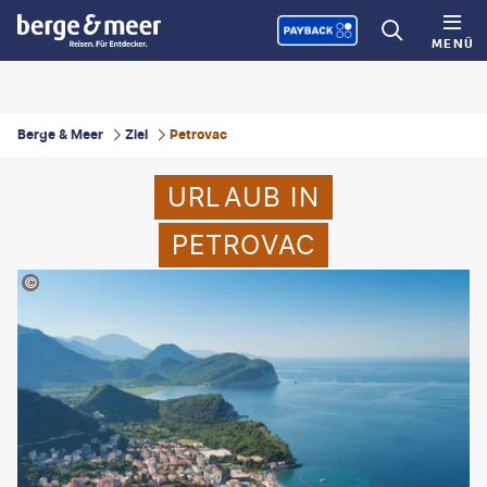
MENÜ
Berge & Meer
Ziel
Petrovac
URLAUB IN
PETROVAC
rgeev-stock.adobe.com