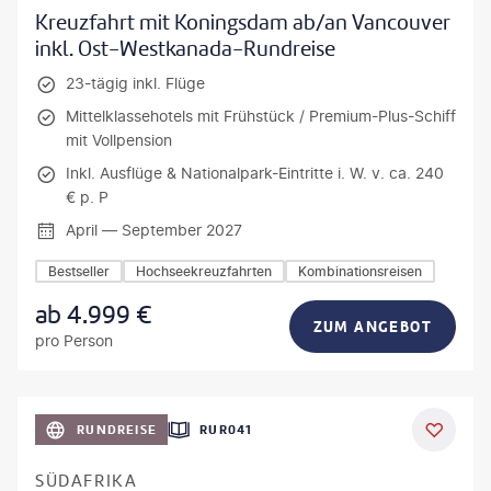
Kreuzfahrt mit Koningsdam ab/an Vancouver
inkl. Ost-Westkanada-Rundreise
23-tägig inkl. Flüge
Mittelklassehotels mit Frühstück / Premium-Plus-Schiff
mit Vollpension
Inkl. Ausflüge & Nationalpark-Eintritte i. W. v. ca. 240
€ p. P
April — September 2027
Bestseller
Hochseekreuzfahrten
Kombinationsreisen
ab
4.999
€
ZUM ANGEBOT
pro Person
bio lamanna - gty
RUNDREISE
RUR041
DEAL
SÜDAFRIKA