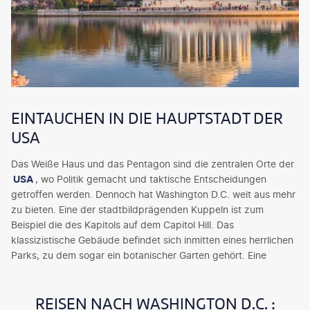
EINTAUCHEN IN DIE HAUPTSTADT DER
USA
Das Weiße Haus und das Pentagon sind die zentralen Orte der
USA
, wo Politik gemacht und taktische Entscheidungen
getroffen werden. Dennoch hat Washington D.C. weit aus mehr
zu bieten. Eine der stadtbildprägenden Kuppeln ist zum
Beispiel die des Kapitols auf dem Capitol Hill. Das
klassizistische Gebäude befindet sich inmitten eines herrlichen
Parks, zu dem sogar ein botanischer Garten gehört. Eine
Goldkuppel fügt die Riggs National Bank dem Stadtbild hinzu.
Ebenfalls von einer Kuppel gekrönt ist der Jefferson Memorial
REISEN NACH WASHINGTON D.C. :
Bau, der ringsherum von Säulen umgeben ist. Er bildet bei Ihrer