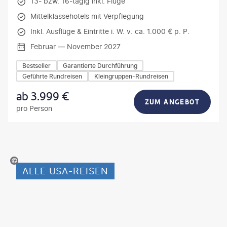
13- bzw. 16-tägig inkl. Flüge
Mittelklassehotels mit Verpflegung
Inkl. Ausflüge & Eintritte i. W. v. ca. 1.000 € p. P.
Februar — November 2027
Bestseller
Garantierte Durchführung
Geführte Rundreisen
Kleingruppen-Rundreisen
ab
3.999
€
ZUM ANGEBOT
pro Person
proetnie-iStock
ALLE USA-REISEN