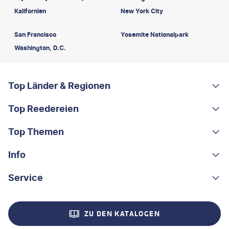
Kalifornien
New York City
San Francisco
Yosemite Nationalpark
Washington, D.C.
FOOTER
Footer navigation
Top Länder & Regionen
Top Reedereien
Portugal
Albanien
Top Themen
AIDA
Griechenland
MSC Cruises
Info
Rundreisen
Costa Rica
Costa Kreuzfahrten
Kleingruppen-Rundreisen
Service
Über uns
China
A-ROSA
Kreuzfahrten
Nachhaltigkeit
Kontakt
Madeira
ZU DEN KATALOGEN
Mein Schiff®
Flusskreuzfahrten
Stellenangebote
Hilfe & FAQ