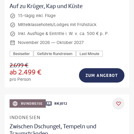
Auf zu Krüger, Kap und Küste
15-tägig inkl. Flüge
Mittelklassehotels/Lodges mit Frühstück
Inkl. Ausflüge & Eintritte i. W. v. ca. 500 € p. P.
November 2026 — Oktober 2027
Bestseller
Geführte Rundreisen
Last Minute
2.699
€
ab
2.499
€
ZUM ANGEBOT
pro Person
h_Slobodeniuk - gty
RUNDREISE
RKJ012
INDONESIEN
Zwischen Dschungel, Tempeln und
Traumstränden