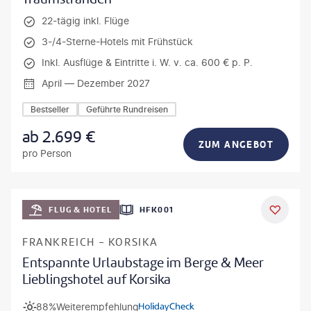
22-tägig inkl. Flüge
3-/4-Sterne-Hotels mit Frühstück
Inkl. Ausflüge & Eintritte i. W. v. ca. 600 € p. P.
April — Dezember 2027
Bestseller
Geführte Rundreisen
ab
2.699
€
ZUM ANGEBOT
pro Person
Mateusz Tondel
FLUG & HOTEL
HFK001
DEAL
FRANKREICH - KORSIKA
Entspannte Urlaubstage im Berge & Meer
Lieblingshotel auf Korsika
88%
Weiterempfehlung