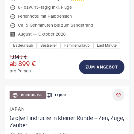
8- bzw. 15-tägig inkl. Flüge
Ferienhotel mit Halbpension
Ca. 5 Gehminuten bis zum Sandstrand
August — Oktober 2026
Badeurlaub
Bestseller
Familienurlaub
Last Minute
1.049
€
ab
899
€
ZUM ANGEBOT
pro Person
anPavonePhoto-gty
RUNDREISE
T1J001
JAPAN
Große Eindrücke in kleiner Runde - Zen, Züge,
Zauber