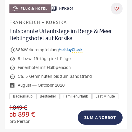
Mateusz Tondel
FLUG & HOTEL
HFK001
DEAL
FRANKREICH - KORSIKA
Entspannte Urlaubstage im Berge & Meer
Lieblingshotel auf Korsika
88%
Weiterempfehlung
8- bzw. 15-tägig inkl. Flüge
Ferienhotel mit Halbpension
Ca. 5 Gehminuten bis zum Sandstrand
August — Oktober 2026
Badeurlaub
Bestseller
Familienurlaub
Last Minute
1.049
€
ab
899
€
ZUM ANGEBOT
pro Person