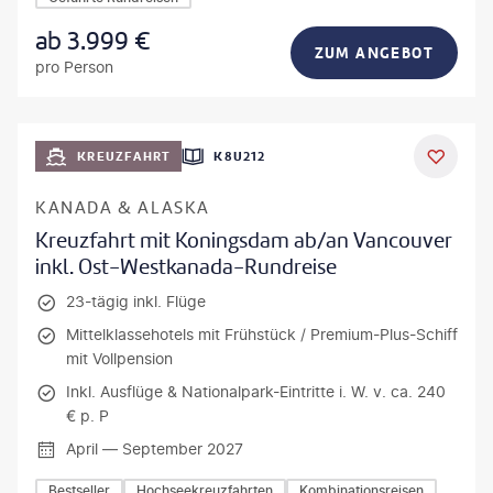
ab
3.999
€
ZUM ANGEBOT
pro Person
KREUZFAHRT
K8U212
KANADA & ALASKA
Kreuzfahrt mit Koningsdam ab/an Vancouver
inkl. Ost-Westkanada-Rundreise
23-tägig inkl. Flüge
Mittelklassehotels mit Frühstück / Premium-Plus-Schiff
mit Vollpension
Inkl. Ausflüge & Nationalpark-Eintritte i. W. v. ca. 240
€ p. P
April — September 2027
Bestseller
Hochseekreuzfahrten
Kombinationsreisen