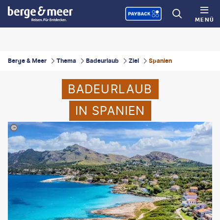
MENÜ
Berge & Meer
Thema
Badeurlaub
Ziel
Spanien
BADEURLAUB
IN SPANIEN
late Dorin-iStock