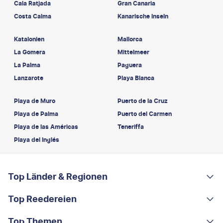
Cala Ratjada
Gran Canaria
Costa Calma
Kanarische Inseln
Katalonien
Mallorca
La Gomera
Mittelmeer
La Palma
Paguera
Lanzarote
Playa Blanca
Playa de Muro
Puerto de la Cruz
Playa de Palma
Puerto del Carmen
Playa de las Américas
Teneriffa
Playa del Inglés
FOOTER
Footer navigation
Top Länder & Regionen
Top Reedereien
Portugal
Albanien
Top Themen
AIDA