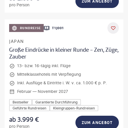
ZUM ANGEBOT
pro Person
anPavonePhoto-gty
RUNDREISE
T1J001
JAPAN
Große Eindrücke in kleiner Runde - Zen, Züge,
Zauber
13- bzw. 16-tägig inkl. Flüge
Mittelklassehotels mit Verpflegung
Inkl. Ausflüge & Eintritte i. W. v. ca. 1.000 € p. P.
Februar — November 2027
Bestseller
Garantierte Durchführung
Geführte Rundreisen
Kleingruppen-Rundreisen
ab
3.999
€
ZUM ANGEBOT
pro Person