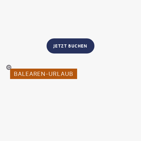
JETZT BUCHEN
n Cuthbertson - gty
BALEAREN-URLAUB