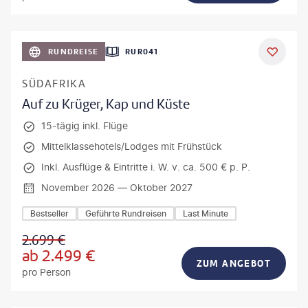
bio lamanna - gty
RUNDREISE
RUR041
DEAL
SÜDAFRIKA
Auf zu Krüger, Kap und Küste
15-tägig inkl. Flüge
Mittelklassehotels/Lodges mit Frühstück
Inkl. Ausflüge & Eintritte i. W. v. ca. 500 € p. P.
November 2026 — Oktober 2027
Bestseller
Geführte Rundreisen
Last Minute
2.699
€
ab
2.499
€
ZUM ANGEBOT
pro Person