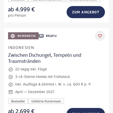
ab
4.999
€
ZUM ANGEBOT
pro Person
h_Slobodeniuk - gty
RUNDREISE
RKJ012
INDONESIEN
Zwischen Dschungel, Tempeln und
Traumstränden
22-tägig inkl. Flüge
3-/4-Sterne-Hotels mit Frühstück
Inkl. Ausflüge & Eintritte i. W. v. ca. 600 € p. P.
April — Dezember 2027
Bestseller
Geführte Rundreisen
ab
2.699
€