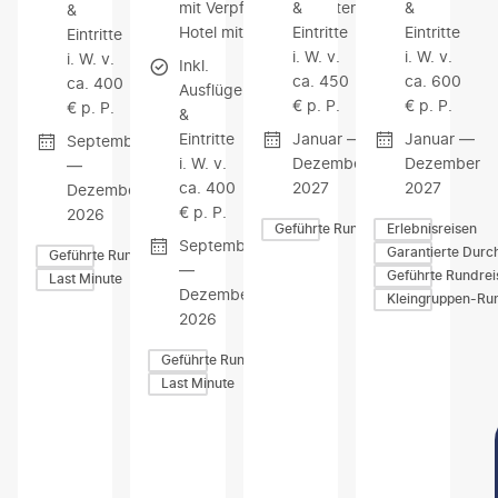
mit Verpflegung / 4-Sterne-
&
&
&
Hotel mit Frühstück
Eintritte
Eintritte
Eintritte
i. W. v.
i. W. v.
i. W. v.
Inkl.
ca. 450
ca. 600
ca. 400
Ausflüge
€ p. P.
€ p. P.
€ p. P.
&
Eintritte
Januar —
Januar —
September
i. W. v.
Dezember
Dezember
—
ca. 400
2027
2027
Dezember
€ p. P.
2026
Geführte Rundreisen
Erlebnisreisen
September
Garantierte Durc
Geführte Rundreisen
—
Geführte Rundrei
Last Minute
Dezember
Kleingruppen-Ru
2026
Geführte Rundreisen
Last Minute
Z
Z
Z
U
U
U
M
M
M
A
A
A
N
N
N