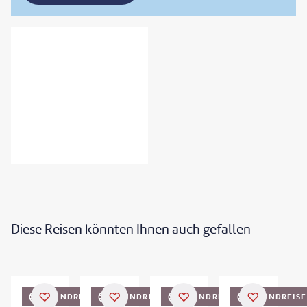
Diese Reisen könnten Ihnen auch gefallen
Vu Viet Dung-gty
©
Tonkinphotography
©
PocholoCalapre - gty
RUNDREISE
RUNDREISE
RUNDREISE
RUNDREISE
DEAL