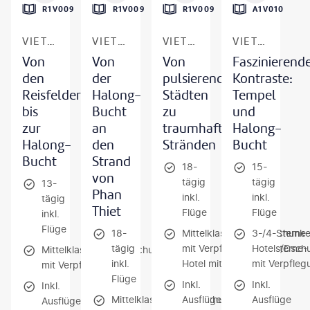
R1V009
R1V009
R1V009
A1V010
VIETNAM
VIETNAM
VIETNAM
VIETNAM
Von
Von
Von
Faszinierend
den
der
pulsierenden
Kontraste:
Reisfeldern
Halong-
Städten
Tempel
bis
Bucht
zu
und
zur
an
traumhaften
Halong-
Halong-
den
Stränden
Bucht
Bucht
Strand
18-
15-
von
tägig
tägig
13-
Phan
inkl.
inkl.
tägig
Thiet
Flüge
Flüge
inkl.
Flüge
18-
Mittelklassehotels/Dschunk
3-/4-Sterne-
tägig
mit Verpflegung / 4-Sterne-
Hotels/Dschu
Mittelklassehotels/Dschunke
inkl.
Hotel mit Frühstück
mit Verpfleg
mit Verpflegung
Flüge
Inkl.
Inkl.
Inkl.
Mittelklassehotels/Dschunke
Ausflüge
Ausflüge
Ausflüge