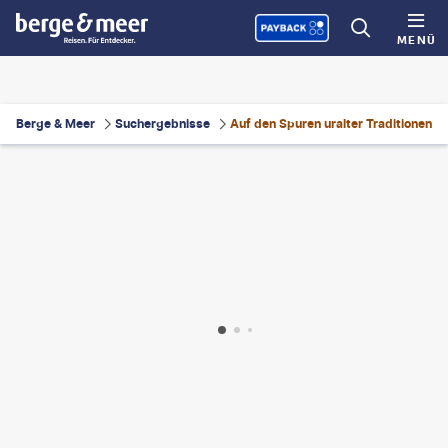
MENÜ
Berge & Meer
Suchergebnisse
Auf den Spuren uralter Traditionen
inphotography
©
Bartosz Hadyniak-gty
©
Simon Dannhauer
©
Vu Viet Dung-gty