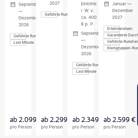
2027
Eintritte
Januar —
September
i. W. v.
Dezember
—
Geführte Rundreisen
ca. 400
2027
Dezember
€ p. P.
2026
Erlebnisreisen
September
Garantierte Durc
Geführte Rundreisen
—
Geführte Rundrei
Last Minute
Dezember
Kleingruppen-Ru
2026
Geführte Rundreisen
Last Minute
Z
Z
Z
U
U
U
M
M
M
A
A
A
N
N
N
G
G
G
E
E
E
B
B
B
ab
2.099
€
ab
2.299
€
ab
2.349
€
ab
2.599
€
O
O
O
pro Person
pro Person
pro Person
pro Person
T
T
T