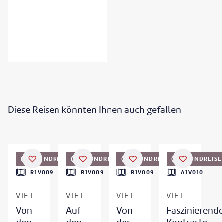
Diese Reisen könnten Ihnen auch gefallen
Vu Viet Dung-gty
©
Tonkinphotography
©
PocholoCalapre - gty
RUNDREISE
RUNDREISE
RUNDREISE
RUNDREISE
DEAL
R1V009
R1V009
R1V009
A1V010
VIETNAM
VIETNAM
VIETNAM
VIETNAM
Von
Auf
Von
Faszinierend