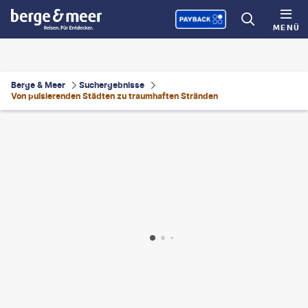
MENÜ
Berge & Meer
Suchergebnisse
Von pulsierenden Städten zu traumhaften Stränden
gthieugia-gty
©
Vu Viet Dung-gty
©
Bartosz Hadyniak-gty
©
holgs-gty