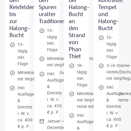
den
den
der
Kontraste:
Reisfeldern
Spuren
Halong-
Tempel
bis
uralter
Bucht
und
zur
Traditionen
an
Halong-
Halong-
den
Bucht
13-
Bucht
Strand
tägig
15-
von
inkl.
tägig
13-
Phan
Flüge
inkl.
tägig
Thiet
Flüge
inkl.
Mittelklassehotels/Dschunke
Flüge
mit Verpflegung
18-
3-/4-Sterne-
tägig
Hotels/Dschu
Mittelklassehotels/Dschunke
Inkl.
inkl.
mit Verpfleg
mit Verpflegung
Ausflüge
Flüge
&
Inkl.
Inkl.
Eintritte
Mittelklassehotels/Dschunk
Ausflüge
Ausflüge
i. W. v.
mit Verpflegung / 4-Sterne-
&
&
ca. 450
Hotel mit Frühstück
Eintritte
Eintritte
€ p. P.
i. W. v.
i. W. v.
Inkl.
ca. 600
ca. 400
Januar —
Ausflüge
€ p. P.
€ p. P.
Dezember
&