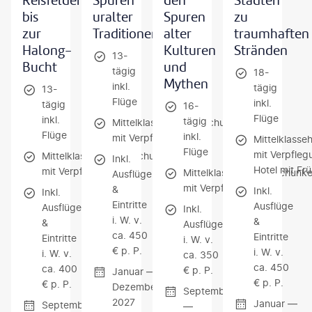
Reisfeldern
Spuren
den
Städten
bis
uralter
Spuren
zu
zur
Traditionen
alter
traumhaften
Halong-
Kulturen
Stränden
13-
Bucht
und
tägig
18-
Mythen
inkl.
tägig
13-
Flüge
inkl.
tägig
16-
Flüge
inkl.
tägig
Mittelklassehotels/Dschunke
Flüge
inkl.
mit Verpflegung
Mittelklasse
Flüge
mit Verpfleg
Mittelklassehotels/Dschunke
Inkl.
Hotel mit Fr
mit Verpflegung
Mittelklassehotels/Dschunk
Ausflüge
mit Verpflegung
&
Inkl.
Inkl.
Eintritte
Ausflüge
Ausflüge
Inkl.
i. W. v.
&
&
Ausflüge
ca. 450
Eintritte
Eintritte
i. W. v.
€ p. P.
i. W. v.
i. W. v.
ca. 350
ca. 450
ca. 400
€ p. P.
Januar —
€ p. P.
€ p. P.
Dezember
September
2027
Januar —
September
—