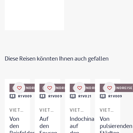
Diese Reisen könnten Ihnen auch gefallen
Vu Viet Dung-gty
©
Tonkinphotography
©
Tonkinphotography
RUNDREISE
RUNDREISE
RUNDREISE
RUNDREISE
DEAL
R1V009
R1V009
R1V021
R1V009
VIETNAM
VIETNAM
VIETNAM & KAMBODSCHA
VIETNAM
Von
Auf
Indochina
Von
den
den
auf
pulsierenden