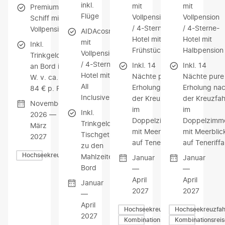
inkl.
mit
mit
Premium-
Flüge
Vollpension
Vollpension
Schiff mit
/ 4-Sterne-
/ 4-Sterne-
Vollpension
AIDAcosma
Hotel mit
Hotel mit
mit
Inkl.
Frühstück
Halbpension
Vollpension
Trinkgelder
/ 4-Sterne-
Inkl. 14
Inkl. 14
an Bord i.
Hotel mit
Nächte pure
Nächte pure
W. v. ca.
All
Erholung nach
Erholung na
84 € p. P.
Inclusive
der Kreuzfahrt
der Kreuzfah
November
im
im
Inkl.
2026 —
Doppelzimmer
Doppelzimm
Trinkgelder &
März
mit Meerblick
mit Meerblic
Tischgetränke
2027
auf Teneriffa
auf Teneriffa
zu den
Hochseekreuzfahrten
Mahlzeiten an
Januar
Januar
Bord
—
—
April
April
Januar
2027
2027
—
April
Hochseekreuzfahrten
Hochseekreuzfah
2027
Kombinationsreisen
Kombinationsrei