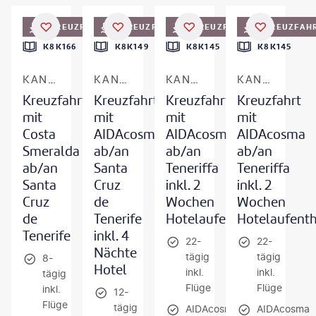
©
EpicStockMedia
©
Elena-studio - gty
KREUZFAHRT
KREUZFAHRT
KREUZFAHRT
KREUZFAH
K8K166
K8K149
K8K145
K8K145
KANAREN & MADEIRA
KANAREN & MADEIRA
KANAREN & MADEIRA
KANAREN & MADEIRA
Kreuzfahrt
Kreuzfahrt
Kreuzfahrt
Kreuzfahrt
mit
mit
mit
mit
Costa
AIDAcosma
AIDAcosma
AIDAcosma
Smeralda
ab/an
ab/an
ab/an
ab/an
Santa
Teneriffa
Teneriffa
Santa
Cruz
inkl. 2
inkl. 2
Cruz
de
Wochen
Wochen
de
Tenerife
Hotelaufenthalt
Hotelaufenth
Tenerife
inkl. 4
22-
22-
Nächte
tägig
tägig
8-
Hotel
inkl.
inkl.
tägig
Flüge
Flüge
inkl.
12-
Flüge
tägig
AIDAcosma
AIDAcosma