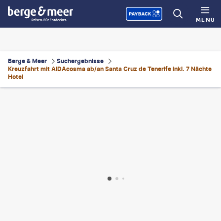
MENÜ
Berge & Meer
Suchergebnisse
Kreuzfahrt mit AIDAcosma ab/an Santa Cruz de Tenerife inkl. 7 Nächte
Hotel
a-studio - gty
©
RomaBlack-gty