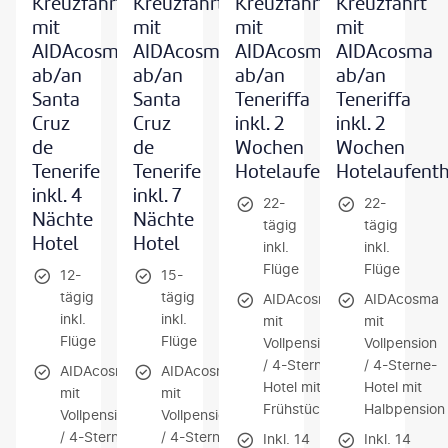
Kreuzfahrt
Kreuzfahrt
Kreuzfahrt
Kreuzfahrt
mit
mit
mit
mit
AIDAcosma
AIDAcosma
AIDAcosma
AIDAcosma
ab/an
ab/an
ab/an
ab/an
Santa
Santa
Teneriffa
Teneriffa
Cruz
Cruz
inkl. 2
inkl. 2
de
de
Wochen
Wochen
Tenerife
Tenerife
Hotelaufenthalt
Hotelaufenth
inkl. 4
inkl. 7
22-
22-
Nächte
Nächte
tägig
tägig
Hotel
Hotel
inkl.
inkl.
Flüge
Flüge
12-
15-
tägig
tägig
AIDAcosma
AIDAcosma
inkl.
inkl.
mit
mit
Flüge
Flüge
Vollpension
Vollpension
/ 4-Sterne-
/ 4-Sterne-
AIDAcosma
AIDAcosma
Hotel mit
Hotel mit
mit
mit
Frühstück
Halbpension
Vollpension
Vollpension
/ 4-Sterne-
/ 4-Sterne-
Inkl. 14
Inkl. 14