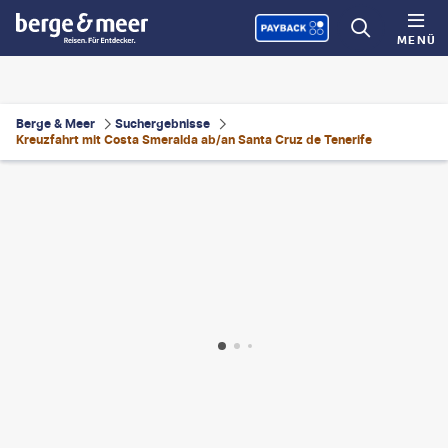
MENÜ
Berge & Meer
Suchergebnisse
Kreuzfahrt mit Costa Smeralda ab/an Santa Cruz de Tenerife
©
laflor - gty
©
Elena-studio - gty
©
RossHelen - gty