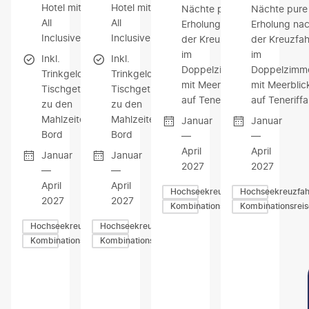
Hotel mit
Hotel mit
Nächte pure
Nächte pure
All
All
Erholung nach
Erholung na
Inclusive
Inclusive
der Kreuzfahrt
der Kreuzfah
im
im
Inkl.
Inkl.
Doppelzimmer
Doppelzimm
Trinkgelder &
Trinkgelder &
mit Meerblick
mit Meerblic
Tischgetränke
Tischgetränke
auf Teneriffa
auf Teneriffa
zu den
zu den
Mahlzeiten an
Mahlzeiten an
Januar
Januar
Bord
Bord
—
—
April
April
Januar
Januar
2027
2027
—
—
April
April
Hochseekreuzfahrten
Hochseekreuzfah
2027
2027
Kombinationsreisen
Kombinationsrei
Hochseekreuzfahrten
Hochseekreuzfahrten
Kombinationsreisen
Kombinationsreisen
Z
Z
Z
U
U
U
M
M
M
A
A
A