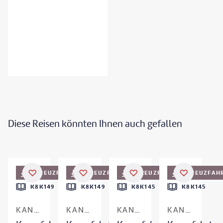
Diese Reisen könnten Ihnen auch gefallen
©
Elena-studio - gty
©
EpicStockMedia
©
Elena-studio - gty
KREUZFAHRT
KREUZFAHRT
KREUZFAHRT
KREUZFAH
K8K149
K8K149
K8K145
K8K145
KANAREN & MADEIRA
KANAREN & MADEIRA
KANAREN & MADEIRA
KANAREN & MADEIRA