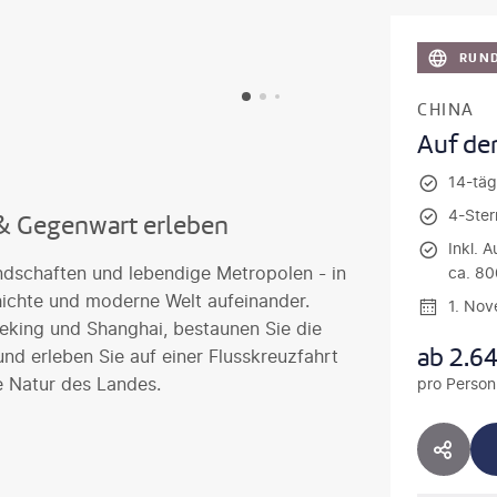
RUND
CHINA
Auf de
14-täg
4-Ster
 & Gegenwart erleben
Inkl. A
andschaften und lebendige Metropolen - in
ca. 80
hichte und moderne Welt aufeinander.
1. No
Peking und Shanghai, bestaunen Sie die
ab
2.6
nd erleben Sie auf einer Flusskreuzfahrt
 Natur des Landes.
pro Person
HOTE