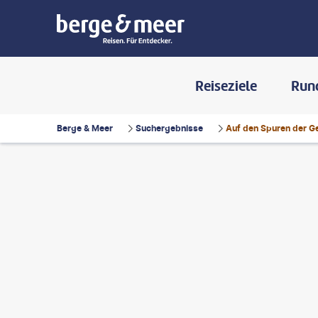
Reiseziele
Run
Berge & Meer
Suchergebnisse
Auf den Spuren der G
©
jejim
©
jiande wu-gty