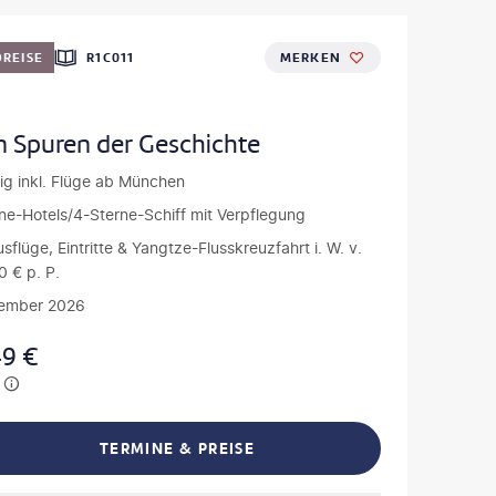
REISE
R1C011
MERKEN
n Spuren der Geschichte
ig inkl. Flüge ab München
ne-Hotels/4-Sterne-Schiff mit Verpflegung
usflüge, Eintritte & Yangtze-Flusskreuzfahrt i. W. v.
0 € p. P.
vember 2026
49
€
TERMINE & PREISE
L TEILEN