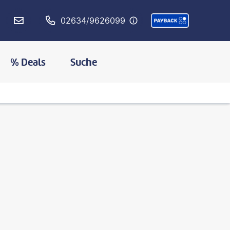
02634/9626099
% Deals
Suche
©
kool99-gty