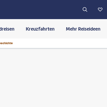
dreisen
Kreuzfahrten
Mehr Reiseideen
eschichte
©
martinhosmart-gty