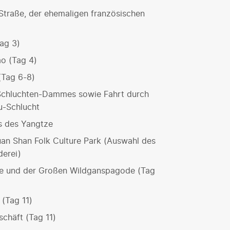
Straße, der ehemaligen französischen
Tag 3)
ao (Tag 4)
(Tag 6-8)
-Schluchten-Dammes sowie Fahrt durch
u-Schlucht
s des Yangtze
an Shan Folk Culture Park (Auswahl des
derei)
ee und der Großen Wildganspagode (Tag
(Tag 11)
chäft (Tag 11)