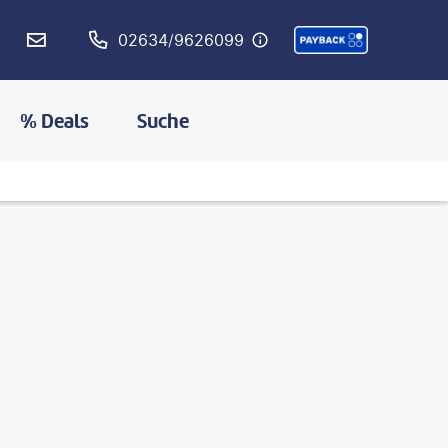
02634/9626099
% Deals
Suche
©
zhudifeng-gty