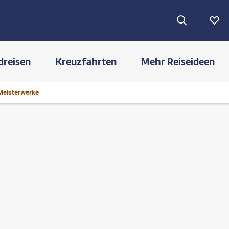
dreisen
Kreuzfahrten
Mehr Reiseideen
Meisterwerke
©
lakovKalinin - gty