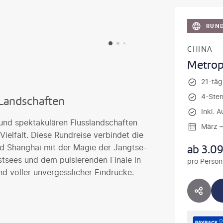
RUND
CHINA
Metrop
21-tägi
4-Ster
Landschaften
Inkl. 
und spektakulären Flusslandschaften
März 
 Vielfalt. Diese Rundreise verbindet die
ab
3.0
nd Shanghai mit der Magie der Jangtse-
stsees und dem pulsierenden Finale in
pro Person
nd voller unvergesslicher Eindrücke.
HOTE