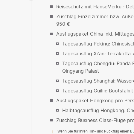
Reiseschutz mit HanseMerkur: Deta
Zuschlag Einzelzimmer bzw. Außen
950 €
Ausflugspaket China inkl. Mittag
Tagesausflug Peking: Chinesis
Tagesausflug Xi'an: Terrakott
Tagesausflug Chengdu: Panda F
Qingyang Palast
Tagesausflug Shanghai: Wasserd
Tagesausflug Guilin: Bootsfahrt
Ausflugspaket Hongkong pro Per
Halbtagsausflug Hongkong: Cheu
Zuschlag Business Class-Flüge pr
Wenn Sie für Ihren Hin- und Rückflug einen 