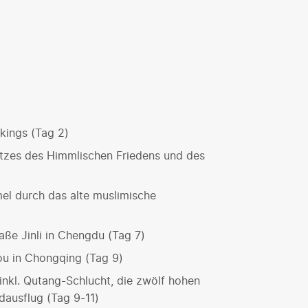
kings (Tag 2)
atzes des Himmlischen Friedens und des
l durch das alte muslimische
aße Jinli in Chengdu (Tag 7)
kou in Chongqing (Tag 9)
inkl. Qutang-Schlucht, die zwölf hohen
dausflug (Tag 9-11)