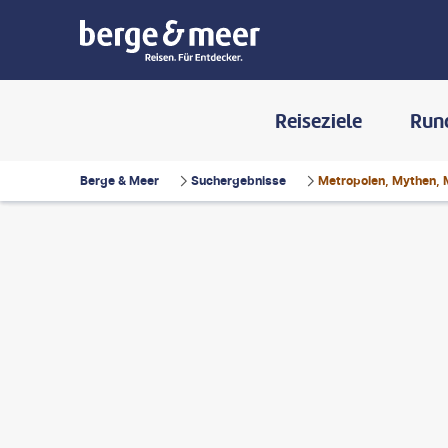
Reiseziele
Run
Berge & Meer
Suchergebnisse
Metropolen, Mythen, 
47studio - gty
©
Chalffy - gty