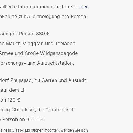
illierte Informationen erhalten Sie
hier
.
kabine zur Alleinbelegung pro Person
essen pro Person 380 €
che Mauer, Minggrab und Teeladen
a-Armee und Große Wildganspagode
orschungs- und Aufzuchtstation,
orf Zhujiajiao, Yu Garten und Altstadt
 auf dem Li
son 120 €
ng Chau Insel, die "Pirateninsel"
o Person ab 3.600 €
Business Class-Flug buchen möchten, wenden Sie sich