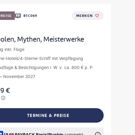
REISE
R1C069
MERKEN
olen, Mythen, Meisterwerke
g inkl. Flüge
ne-Hotels/4-Sterne-Schiff mit Verpflegung
Ausflüge & Besichtigungen i. W. v. ca. 800 € p. P.
— November 2027
99
€
TERMINE & PREISE
L TEILEN
1549 PAYBACK Basis°Punkte
sammeln!