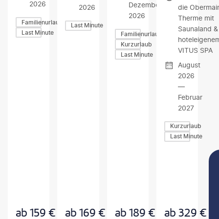
2026
Dezember
2026
die Obermai
2026
Therme mit
Familienurlaub
Last Minute
Saunaland &
Last Minute
Familienurlaub
hoteleigene
Kurzurlaub
VITUS SPA
Last Minute
August
2026
—
Februar
2027
Kurzurlaub
Last Minute
Z
Z
Z
U
U
U
M
M
M
A
A
A
N
N
N
G
G
G
E
E
E
B
B
B
ab
159
€
ab
169
€
ab
189
€
ab
329
€
O
O
O