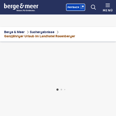
MENÜ
Berge & Meer
Suchergebnisse
Ganzjähriger Urlaub im Landhotel Rosenberger
avolrab - gty