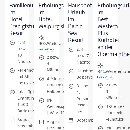
Familienurlaub
Erholungsurlaub
Hausboot-
Erholungsur
im
im
Urlaub
im
Hotel
Hotel
im
Best
Predigtstuhl
Walpurgishof
Baltic
Western
Resort
Sea
Plus
Resort
Kurhotel
4, 6
90%
Weiterempfehlung
an der
bzw.
2, 4
Obermainth
10
bzw. 7
2 bzw.
Nächte
Nächte
4
Nächte
Ferienhotel
Hausboot mit
94%
Weiterempfe
mit All
Selbstverpflegung
4-Sterne-
Inclusive
Hotel mit
2 bzw.
3. und
Halbpension
3
Inkl. täglichem
4.
Nächte
Eintritt in die
Person
Inkl.
1.500 m² große
reisen
Wellnessgutschein
4-Sterne-
Badelandschaft
frei
i. W. v. 10 € p. P.
Hotel mit
Frühstück
August —
September
August —
November
—
Dezember
Inkl. Eintritt i