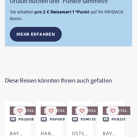
Urlaub buchen und °Punkte sammeln!
Sie erhalten
pro 2 € Reisewert 1 °Punkt
auf Ihr PAYBACK
Konto.
MEHR ERFAHREN
Diese Reisen könnten Ihnen auch gefallen
HOTEL
HOTEL
HOTEL
HOTEL
PDQ058
PDP009
PDM135
PDB251
BAYERISCHER WALD - ST. ENGLMAR
HARZ - HAHNENKLEE
OSTSEE - KRÖSLIN
BAYERN - BAD STAFFELSTEIN