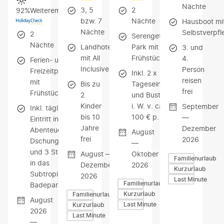
Nächte
3, 5
2
92%
Weiterempfehlung
bzw. 7
Nächte
Hausboot mi
Nächte
Selbstverpf
2
Serengeti-
Nächte
Landhotel
Park mit
3. und
mit All
Frühstück
4.
Ferien- und
Inclusive
Person
Freizeitpark
Inkl. 2 x
reisen
mit
Bis zu
Tageseintritt
frei
Frühstück
2
und Bustour
Kinder
i. W. v. ca.
September
Inkl. täglichem
bis 10
100 € p. P.
—
Eintritt in das
Jahre
Dezember
Abenteuer
August
frei
2026
Dschungelland
—
und 3 Stunden
August —
Oktober
Familienurlaub
in das
Dezember
2026
Kurzurlaub
Subtropische
2026
Last Minute
Familienurlaub
Badeparadies
Kurzurlaub
Familienurlaub
August
Last Minute
Kurzurlaub
2026
Last Minute
—