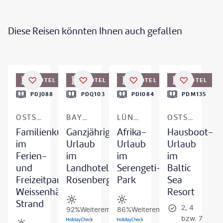
Diese Reisen könnten Ihnen auch gefallen
©
vencavolrab - gty
HOTEL
HOTEL
HOTEL
HOTEL
PDJ088
PDQ103
PDI084
PDM135
OSTSEE - WEISSENHÄUSER STRAND
BAYERISCHER WALD - WEGSCHEID
LÜNEBURGER HEIDE - HODENHAGEN
OSTSEE - KRÖSLIN
Familienkurzurlaub
Ganzjähriger
Afrika-
Hausboot-
im
Urlaub
Urlaub
Urlaub
Ferien-
im
im
im
und
Landhotel
Serengeti-
Baltic
Freizeitpark
Rosenberger
Park
Sea
Weissenhäuser
Resort
Strand
2, 4
92%
Weiterempfehlung
86%
Weiterempfehlung
bzw. 7