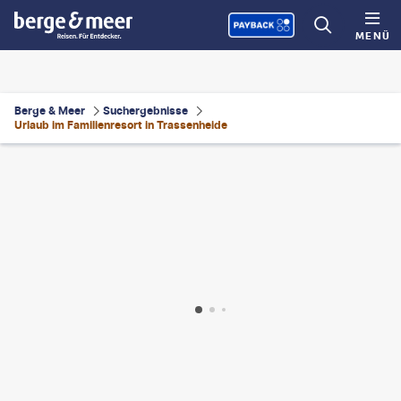
MENÜ
Berge & Meer
Suchergebnisse
Urlaub im Familienresort in Trassenheide
udio4 - gty