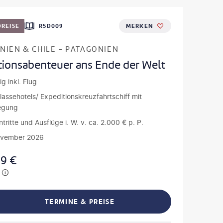
REISE
R5D009
MERKEN
NIEN & CHILE - PATAGONIEN
tionsabenteuer ans Ende der Welt
g inkl. Flug
klassehotels/ Expeditionskreuzfahrtschiff mit
egung
intritte und Ausflüge i. W. v. ca. 2.000 € p. P.
ovember 2026
99
€
TERMINE & PREISE
L TEILEN