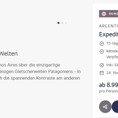
RUND
ARGENTI
Expedi
15-tägi
Mittel
 Welten
Verpfl
os Aires über die einzigartige
Inkl. E
 eisigen Gletscherwelten Patagoniens - in
24. N
ah die spannenden Kontraste am anderen
ab
8.9
pro Person
HOTE