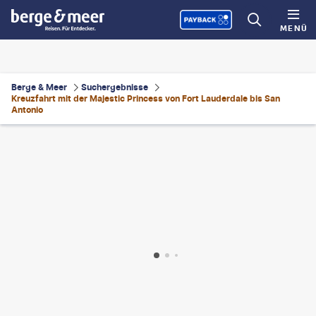
MENÜ
Berge & Meer
Suchergebnisse
Kreuzfahrt mit der Majestic Princess von Fort Lauderdale bis San
Antonio
andinteren - gty
©
FG Trade
©
null
©
espiegle - gty