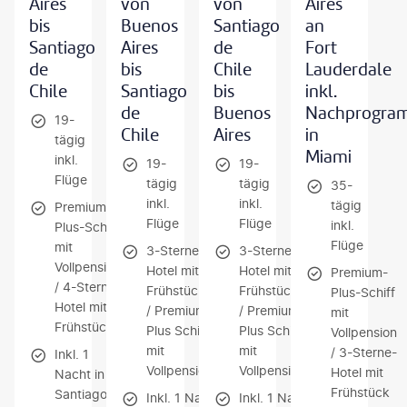
Aires
von
von
Aires
bis
Buenos
Santiago
an
Santiago
Aires
de
Fort
de
bis
Chile
Lauderdale
Chile
Santiago
bis
inkl.
de
Buenos
Nachprogra
19-
Chile
Aires
in
tägig
Miami
inkl.
19-
19-
Flüge
tägig
tägig
35-
inkl.
inkl.
tägig
Premium-
Flüge
Flüge
inkl.
Plus-Schiff
Flüge
mit
3-Sterne-
3-Sterne-
Vollpension
Hotel mit
Hotel mit
Premium-
/ 4-Sterne-
Frühstück
Frühstück
Plus-Schiff
Hotel mit
/ Premium-
/ Premium-
mit
Frühstück
Plus Schiff
Plus Schiff
Vollpension
mit
mit
/ 3-Sterne-
Inkl. 1
Vollpension
Vollpension
Hotel mit
Nacht in
Frühstück
Santiago
Inkl. 1 Nacht in
Inkl. 1 Nacht in