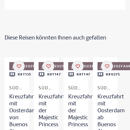
Diese Reisen könnten Ihnen auch gefallen
itrii Pichugin - gty
©
BenGoode - gty
©
null
©
encrier - gty
KREUZFAHRT
KREUZFAHRT
KREUZFAHRT
KREUZFAH
DEAL
DEAL
DEAL
K8T135
K8T147
K8T147
K8U275
SÜDAMERIKA
SÜDAMERIKA
SÜDAMERIKA
SÜDAMERIKA, PANAMAKANAL & USA
Kreuzfahrt
Kreuzfahrt
Kreuzfahrt
Kreuzfahrt
mit
mit
mit
mit
Oosterdam
der
der
Oosterdam
von
Majestic
Majestic
ab
Buenos
Princess
Princess
Buenos