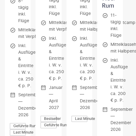
8-
Rum
inkl.
inkl.
tägig
Flüge
Flüge
inkl.
11-
Flüge
tägig
Mittelklassehotels
Mittelklassehotels/Zeltcamp
inkl.
mit Verpflegung
mit Halbpension
Mittelklassehotels
Flüge
mit Verpflegung
Inkl.
Inkl.
Mittelklasse
Ausflüge
Ausflüge
Inkl.
mit Halbpens
&
&
Ausflüge
Eintritte
Eintritte
&
Inkl.
i. W. v.
i. W. v.
Eintritte
Ausflüge
ca. 250
ca. 200
i. W. v.
&
€ p. P.
€ p. P.
ca. 250
Eintritte
€ p. P.
i. W. v.
Januar
September
ca. 200
—
—
September
€ p. P.
April
Dezember
—
2027
2026
Dezember
September
2026
—
Bestseller
Last Minute
Dezember
Geführte Rundreisen
Geführte Rundreisen
2026
Last Minute