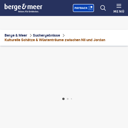
MENÜ
Berge & Meer
Suchergebnisse
Kulturelle Schätze & Wüstenträume zwischen Nil und Jordan
m - shutterstock
©
Anton Aleksenko - gty
©
Jordan Tourism Board
©
Jordan Tourism Board