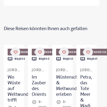
Diese Reisen könnten Ihnen auch gefallen
©
Zephyr18
©
mantaphoto
©
Zephyr18
RUNDREISE
RUNDREISE
RUNDREISE
RUNDREISE
DEAL
DEAL
RQJ033
RQJ033
RQJ021
RQJ021
JORDANIEN
JORDANIEN
JORDANIEN
JORDANIEN
Wo
Im
Wüstenschlösser
Petra,
Wüste
Zauber
&
das
auf
des
Weltwunder
Tote
Weltwunder
Orients
erleben
Meer
trifft
&
8-
8-
Wadi
tägig
tägig