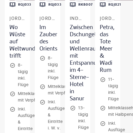
RQJ033
RQJ033
RKB007
RQJ021
JORDANIEN
JORDANIEN
INDONESIEN - BALI
JORDANIEN
Wo
Im
Zwischen
Petra,
Wüste
Zauber
Dschungelklängen
das
auf
des
und
Tote
Weltwunder
Orients
Wellenrauschen
Meer
trifft
mit
&
8-
Entspannung
Wadi
tägig
8-
im 4-
Rum
inkl.
tägig
Sterne-
Flüge
inkl.
11-
Hotel
Flüge
tägig
Mittelklassehotels
in
inkl.
mit Verpflegung
Mittelklassehotels
Sanur
Flüge
mit Verpflegung
Inkl.
13-
Mittelklasse
Ausflüge
Inkl.
tägig
mit Halbpens
&
Ausflüge
inkl.
Eintritte
&
Inkl.
Flüge
i. W. v.
Eintritte
Ausflüge