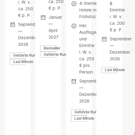
ca. 250
i. W. v.
4-Sterne-
&
€ p. P.
ca. 250
Hotels mit
Eintritte
€ p. P.
Frühstück
i. W. v.
Januar
ca. 200
—
September
Inkl.
€ p. P.
April
—
Ausflüge
2027
Dezember
und
September
2026
Eintritte
—
Bestseller
i. W. v.
Dezember
Geführte Rundreisen
Geführte Rundreisen
ca. 250
2026
Last Minute
€ pro
Last Minute
Person
September
—
Dezember
2026
Geführte Rundreisen
Last Minute
Z
Z
Z
U
U
U