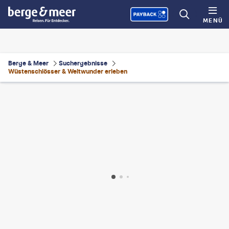
MENÜ
Berge & Meer
Suchergebnisse
Wüstenschlösser & Weltwunder erleben
antaphoto
©
Skazzjy-gty
©
PB57photos-gty
©
worldwidephotoweb