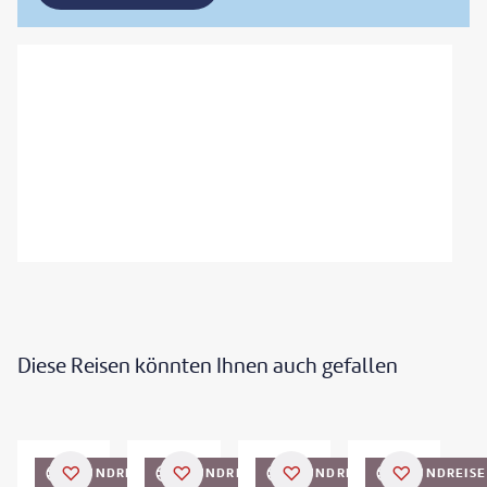
Diese Reisen könnten Ihnen auch gefallen
©
Zephyr18
©
mihtiander/Shotshop.com
©
Zephyr18
RUNDREISE
RUNDREISE
RUNDREISE
RUNDREISE
DEAL