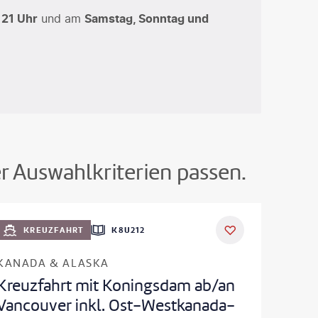
 21 Uhr
und am
Samstag, Sonntag und
er Auswahlkriterien passen.
KREUZFAHRT
K8U212
KANADA & ALASKA
Kreuzfahrt mit Koningsdam ab/an
Vancouver inkl. Ost-Westkanada-