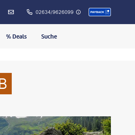
02634/9626099
% Deals
Suche
B