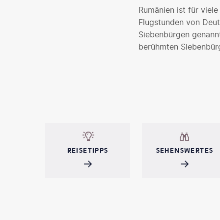
Rumänien ist für vie
Flugstunden von Deuts
Siebenbürgen genannt
berühmten Siebenbürg
Schwarzmeerküste war
Urlaubsregion. Viele 
Flusskreuzfahrt auf 
REISETIPPS
SEHENSWERTES