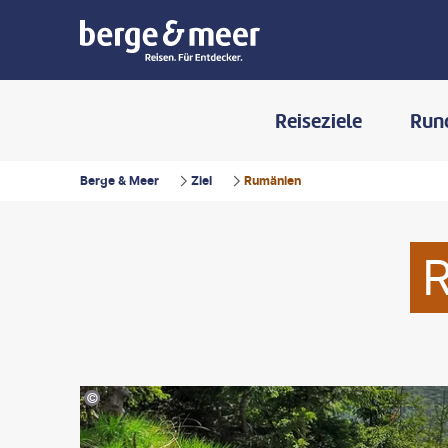
Reiseziele
Run
Berge & Meer
Ziel
Rumänien
©dannicolae-gty