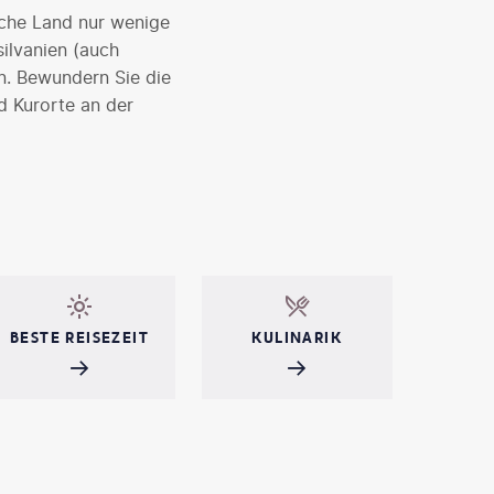
sche Land nur wenige
silvanien (auch
n. Bewundern Sie die
d Kurorte an der
 eine beliebte
desinnere oder einer
BESTE REISEZEIT
KULINARIK