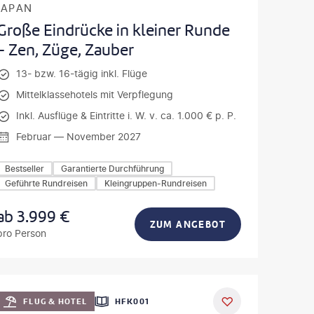
JAPAN
Große Eindrücke in kleiner Runde
- Zen, Züge, Zauber
13- bzw. 16-tägig inkl. Flüge
Mittelklassehotels mit Verpflegung
Inkl. Ausflüge & Eintritte i. W. v. ca. 1.000 € p. P.
Februar — November 2027
Bestseller
Garantierte Durchführung
Geführte Rundreisen
Kleingruppen-Rundreisen
ab
3.999
€
ZUM ANGEBOT
pro Person
ondel
DEAL
FLUG & HOTEL
HFK001