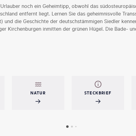
le Urlauber noch ein Geheimtipp, obwohl das südosteuropäi
chland entfernt liegt. Lernen Sie das geheimnisvolle Trans
) und die Geschichte der deutschstämmigen Siedler kenne
er Kirchenburgen inmitten der grünen Hügel. Die Bade- un
en indes bereits vor der Öffnung der Grenzen nach Westen
Urlauber verbinden den Strandurlaub mit einer Reise ins Lan
der sagenumwobenen blauen Donau.
NATUR
STECKBRIEF