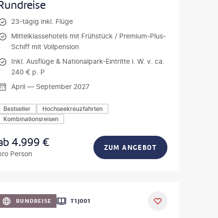
Rundreise
23-tägig inkl. Flüge
Mittelklassehotels mit Frühstück / Premium-Plus-
Schiff mit Vollpension
Inkl. Ausflüge & Nationalpark-Eintritte i. W. v. ca.
240 € p. P
April — September 2027
Bestseller
Hochseekreuzfahrten
Kombinationsreisen
ab
4.999
€
ZUM ANGEBOT
pro Person
oto-gty
RUNDREISE
T1J001