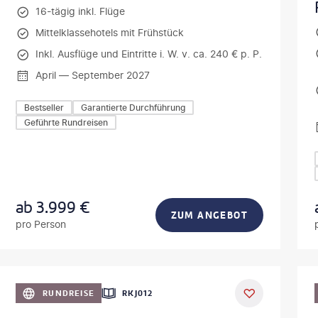
16-tägig inkl. Flüge
Mittelklassehotels mit Frühstück
Inkl. Ausflüge und Eintritte i. W. v. ca. 240 € p. P.
April — September 2027
Bestseller
Garantierte Durchführung
Geführte Rundreisen
ab
3.999
€
ZUM ANGEBOT
pro Person
obodeniuk - gty
©
SeanPavonePh
RUNDREISE
RKJ012