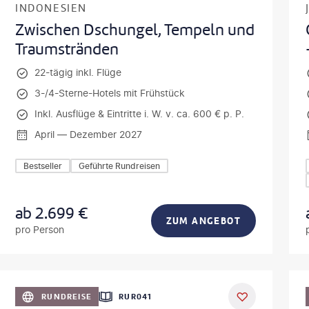
INDONESIEN
Zwischen Dschungel, Tempeln und
Traumstränden
22-tägig inkl. Flüge
3-/4-Sterne-Hotels mit Frühstück
Inkl. Ausflüge & Eintritte i. W. v. ca. 600 € p. P.
April — Dezember 2027
Bestseller
Geführte Rundreisen
ab
2.699
€
ZUM ANGEBOT
pro Person
lamanna - gty
©
Mateusz T
DEAL
RUNDREISE
RUR041