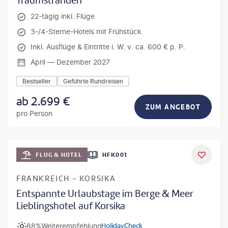
Traumstränden
22-tägig inkl. Flüge
3-/4-Sterne-Hotels mit Frühstück
Inkl. Ausflüge & Eintritte i. W. v. ca. 600 € p. P.
April — Dezember 2027
Bestseller
Geführte Rundreisen
ab
2.699
€
ZUM ANGEBOT
pro Person
Mateusz Tondel
FLUG & HOTEL
HFK001
DEAL
FRANKREICH - KORSIKA
Entspannte Urlaubstage im Berge & Meer
Lieblingshotel auf Korsika
88%
Weiterempfehlung