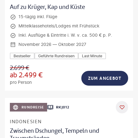
Auf zu Krüger, Kap und Küste
15-tägig inkl. Flüge
Mittelklassehotels/Lodges mit Frühstück
Inkl. Ausflüge & Eintritte i. W. v. ca. 500 € p. P.
November 2026 — Oktober 2027
Bestseller
Geführte Rundreisen
Last Minute
2.699
€
ab
2.499
€
ZUM ANGEBOT
pro Person
h_Slobodeniuk - gty
RUNDREISE
RKJ012
INDONESIEN
Zwischen Dschungel, Tempeln und