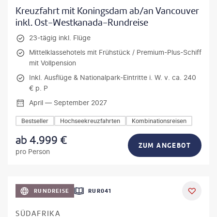
Kreuzfahrt mit Koningsdam ab/an Vancouver
inkl. Ost-Westkanada-Rundreise
23-tägig inkl. Flüge
Mittelklassehotels mit Frühstück / Premium-Plus-Schiff
mit Vollpension
Inkl. Ausflüge & Nationalpark-Eintritte i. W. v. ca. 240
€ p. P
April — September 2027
Bestseller
Hochseekreuzfahrten
Kombinationsreisen
ab
4.999
€
ZUM ANGEBOT
pro Person
bio lamanna - gty
RUNDREISE
RUR041
DEAL
SÜDAFRIKA