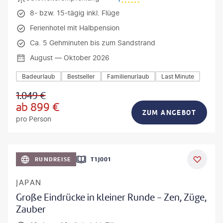
8- bzw. 15-tägig inkl. Flüge
Ferienhotel mit Halbpension
Ca. 5 Gehminuten bis zum Sandstrand
August — Oktober 2026
Badeurlaub
Bestseller
Familienurlaub
Last Minute
1.049
€
ab
899
€
ZUM ANGEBOT
pro Person
anPavonePhoto-gty
RUNDREISE
T1J001
JAPAN
Große Eindrücke in kleiner Runde - Zen, Züge,
Zauber