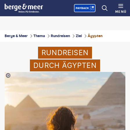
MENÜ
Berge & Meer
Thema
Rundreisen
Ziel
Ägypten
RUNDREISEN
DURCH ÄGYPTEN
Slobodeniuk-iStock