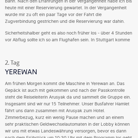
Bahn. Nach den Erfahrungen in der Vergangenheit habe ich bis
heute mit einer Reservierung gewartet. In der Vergangenheit
wurde mir zu oft ein paar Tage vor der Fahrt die
Zugverbindung gestrichen und die Reservierung war dahin.
Sicherheitshalber geht es also noch früher los - über 4 Stunden
vor Abflug sollte ich so am Flughafen sein. In Stuttgart komme
ich noch pünktlich an - sehe dort auch bei etlichen Anzeigen
„Zug entfällt“ oder Hinweise mit Verspätungen durchlaufen,
aber mein ICE fährt von dort pünktlich ab und … kommt in
2. Tag
Mannheim mit Verspätung an. Der Anschluss dort steht zum
YEREWAN
Glück noch da - also schnell rein, noch einen Platz ergattert
(Reservierung ging nicht), das Abteil wird voll, die
Am frühen Morgen kommt die Maschine in Yerewan an. Das
Gepäckablage über den Sitzen und das Regal reicht mal
Gepäck ist auch mit gekommen und nach der Passkontrolle
wieder nicht aus - es geht eng zu und der ICE …. fährt nicht ab.
steht die Reiseleiterin Arusyak da und sammelt die Gruppe ein.
Irgendwann erfolgt eine Durchsage, dass der ICE über Worms
Insgesamt sind wir nur 15 Teilnehmer. Unser Busfahrer Hamlet
umgeleitet wird und erst mit erheblicher Verspätung Frankfurt-
fährt uns dann zusammen mit Arusyak zum Hotel.
Flughafen erreichen wird. Mit mehreren Stopps auf freier
Zimmerbezug, kurz ein wenig Pause machen und an einem
Strecke und in Worms und mit über 50 Minuten Verspätung
sehr praktischen Geldwechselautomaten in der Lobby können
klappt es dann doch noch - Ankunft Frankfurt-Flughafen.
wir uns mit etwas Landeswährung versorgen, bevor es dann
nach dem Frühstück um 10:30 Uhr mit dem Programm los geht.