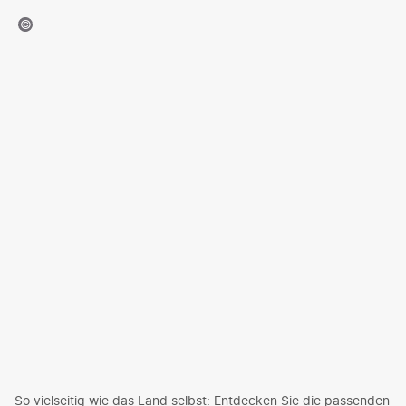
2505-shutterstock
So vielseitig wie das Land selbst: Entdecken Sie die passenden