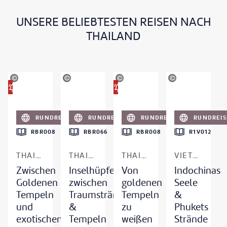
UNSERE BELIEBTESTEN REISEN NACH
THAILAND
iya silsaksom - gty
©
Pakin Songmor - gty
©
NanoStockk - gty
©
swissmediavision - gty
FRÜHBUCHER-VORTEIL
FRÜHBUCHER-VORTEIL
RUNDREISE
RUNDREISE
RUNDREISE
RUNDREIS
RBR008
RBR066
RBR008
R1V012
THAILAND
THAILAND
THAILAND
VIETNAM, KAMBODSCHA & THAILAND
Zwischen
Inselhüpfen
Von
Indochinas
Goldenen
zwischen
goldenen
Seele
Tempeln
Traumstränden
Tempeln
&
und
&
zu
Phukets
exotischen
Tempeln
weißen
Strände