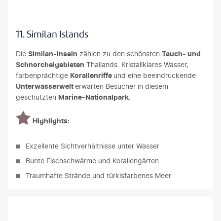
Ngiamsanguan - gty
11. Similan Islands
Die
Similan-Inseln
zählen zu den schönsten
Tauch- und
Schnorchelgebieten
Thailands. Kristallklares Wasser,
farbenprächtige
Korallenriffe
und eine beeindruckende
Unterwasserwelt
erwarten Besucher in diesem
geschützten
Marine-Nationalpark
.
Highlights:
Exzellente Sichtverhältnisse unter Wasser
Bunte Fischschwärme und Korallengärten
Traumhafte Strände und türkisfarbenes Meer