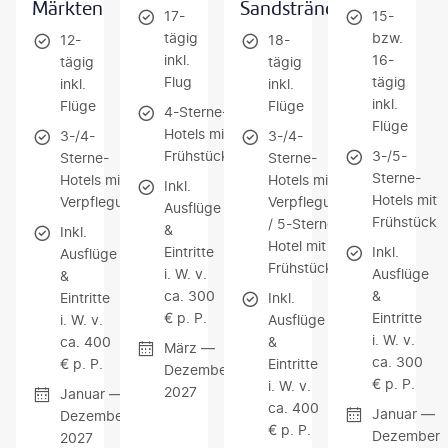
Märkten
Sandstränden
17-
15-
tägig
bzw.
12-
18-
inkl.
16-
tägig
tägig
Flug
tägig
inkl.
inkl.
inkl.
Flüge
Flüge
4-Sterne-
Flüge
Hotels mit
3-/4-
3-/4-
Frühstück
3-/5-
Sterne-
Sterne-
Sterne-
Hotels mit
Hotels mit
Inkl.
Hotels mit
Verpflegung
Verpflegung
Ausflüge
Frühstück
/ 5-Sterne-
&
Inkl.
Hotel mit
Eintritte
Inkl.
Ausflüge
Frühstück
i. W. v.
Ausflüge
&
ca. 300
&
Eintritte
Inkl.
€ p. P.
Eintritte
i. W. v.
Ausflüge
i. W. v.
ca. 400
&
März —
ca. 300
€ p. P.
Eintritte
Dezember
€ p. P.
i. W. v.
2027
Januar —
ca. 400
Januar —
Dezember
€ p. P.
Dezember
2027