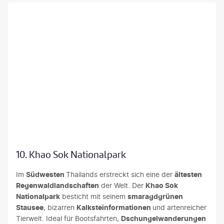
kon Yusomsri - gty
10. Khao Sok Nationalpark
Im
Südwesten
Thailands erstreckt sich eine der
ältesten
Regenwaldlandschaften
der Welt. Der
Khao Sok
Nationalpark
besticht mit seinem
smaragdgrünen
Stausee
, bizarren
Kalksteinformationen
und artenreicher
Tierwelt. Ideal für Bootsfahrten,
Dschungelwanderungen