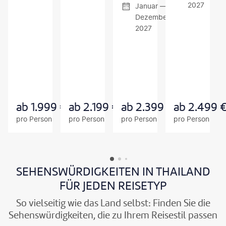
2027
Januar —
Dezember
2027
Z
Z
Z
U
U
U
M
M
M
A
A
A
N
N
N
G
G
G
E
E
E
B
B
B
ab
1.999
€
ab
2.199
€
ab
2.399
€
ab
2.499
O
O
O
pro Person
pro Person
pro Person
pro Person
T
T
T
SEHENSWÜRDIGKEITEN IN THAILAND
FÜR JEDEN REISETYP
So vielseitig wie das Land selbst: Finden Sie die
Sehenswürdigkeiten, die zu Ihrem Reisestil passen