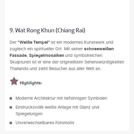
to - stock.adobe.com
9. Wat Rong Khun (Chiang Rai)
Der
"Weiße Tempel"
ist ein modernes Kunstwerk und
zugleich ein spiritueller Ort. Mit seiner
schneeweißen
Fassade
,
Spiegelmosaiken
und symbolreichen
Skulpturen ist er eine der originellsten Sehenswürdigkeiten
Thailands und zieht Besucher aus aller Welt an.
Highlights:
Moderne Architektur mit tiefsinnigen Symbolen
Eindrucksvolle weiße Anlage mit Glanz und
Spiegelungen
Unverwechselbares Fotomotiv