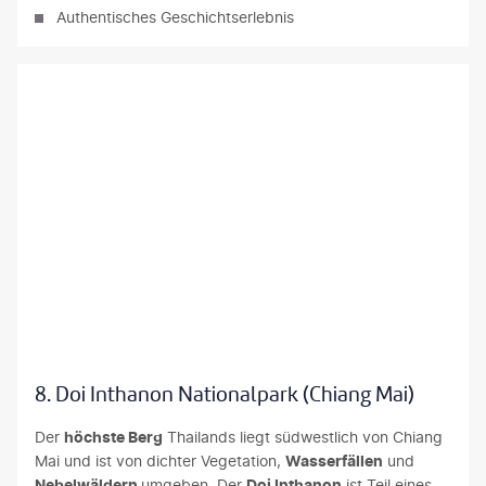
Authentisches Geschichtserlebnis
y Studio - shutterstock
8. Doi Inthanon Nationalpark (Chiang Mai)
Der
höchste Berg
Thailands liegt südwestlich von Chiang
Mai und ist von dichter Vegetation,
Wasserfällen
und
Nebelwäldern
umgeben. Der
Doi Inthanon
ist Teil eines