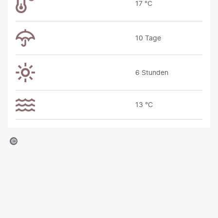
17 °C
10 Tage
6 Stunden
13 °C
al Krakowiak - gty