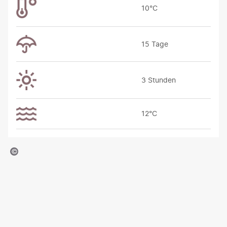
10°C
15 Tage
3 Stunden
12°C
SA Flussschiff GmbH