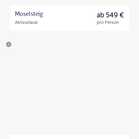
Moselsteig
ab
549
€
Aktivurlaub
pro Person
©jotily - gty