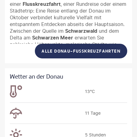
einer
Flusskreuzfahrt
, einer Rundreise oder einem
Städtetrip: Eine Reise entlang der Donau im
Oktober verbindet kulturelle Vielfalt mit
entspanntem Entdecken abseits der Hauptsaison.
Zwischen der Quelle im
Schwarzwald
und dem
Delta am
Schwarzen Meer
erwarten Sie
zahlreiche Höhepunkte: malerische Städte wie
Regensburg
,
Wien
,
Bratislava
und
Budapest
,
ALLE DONAU-FUSSKREUZFAHRTEN
UNESCO-Welterbestätten, prachtvolle Schlösser,
traditionsreiche Weinregionen und
abwechslungsreiche Landschaften von den
Alpen
Wetter an der Donau
bis zur
Puszta
.
13°C
11 Tage
5 Stunden