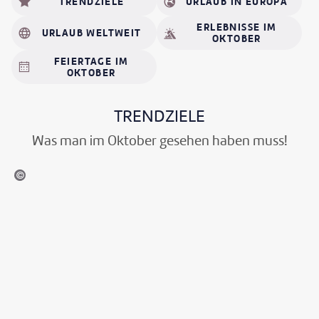
TRENDZIELE
URLAUB IN EUROPA
ERLEBNISSE IM
URLAUB WELTWEIT
OKTOBER
FEIERTAGE IM
OKTOBER
TRENDZIELE
Was man im Oktober gesehen haben muss!
anckreporter - gty