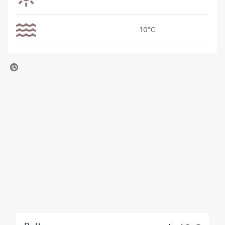
10°C
yovskyy - Shutterstock