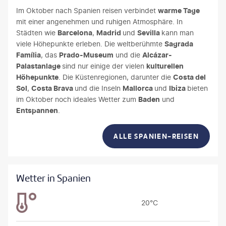
Im Oktober nach Spanien reisen verbindet
warme Tage
mit einer angenehmen und ruhigen Atmosphäre. In
Städten wie
Barcelona
,
Madrid
und
Sevilla
kann man
viele Höhepunkte erleben. Die weltberühmte
Sagrada
Família
, das
Prado-Museum
und die
Alcázar-
Palastanlage
sind nur einige der vielen
kulturellen
Höhepunkte
. Die Küstenregionen, darunter die
Costa del
Sol
,
Costa Brava
und die Inseln
Mallorca
und
Ibiza
bieten
im Oktober noch ideales Wetter zum
Baden
und
Entspannen
.
ALLE SPANIEN-REISEN
Wetter in Spanien
20°C