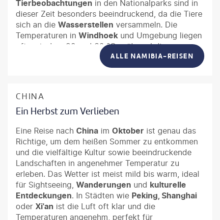
Tierbeobachtungen
in den Nationalparks sind in
dieser Zeit besonders beeindruckend, da die Tiere
sich an die
Wasserstellen
versammeln. Die
Temperaturen in
Windhoek
und Umgebung liegen
oft zwischen 20 und 30 °C, während die
ALLE NAMIBIA-REISEN
Wüstenregionen noch angenehm warm sind.
Namibia im Oktober bietet eine perfekte Mischung
aus
Abenteuer, Ruhe und unvergesslichen
Naturerlebnissen
– ideal für alle, die die Weite
CHINA
und Schönheit Afrikas entdecken möchten.
Ein Herbst zum Verlieben
Eine Reise nach
China
im
Oktober
ist genau das
Richtige, um dem heißen Sommer zu entkommen
und die vielfältige Kultur sowie beeindruckende
Landschaften in angenehmer Temperatur zu
erleben. Das Wetter ist meist mild bis warm, ideal
für Sightseeing,
Wanderungen
und
kulturelle
Entdeckungen
. In Städten wie
Peking, Shanghai
oder
Xi'an
ist die Luft oft klar und die
Temperaturen angenehm, perfekt für