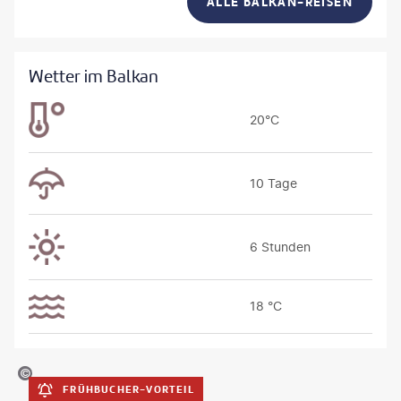
ALLE BALKAN-REISEN
Wetter im Balkan
20°C
10 Tage
6 Stunden
18 °C
©pixelliebe-gty
FRÜHBUCHER-VORTEIL