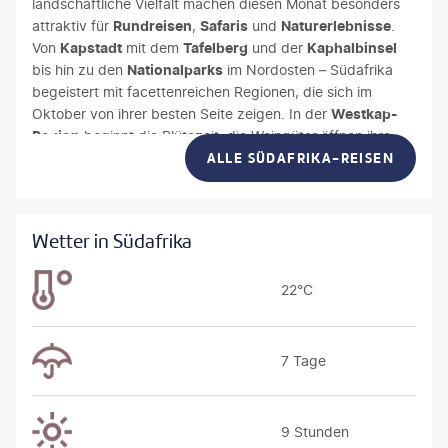
landschaftliche Vielfalt machen diesen Monat besonders
attraktiv für
Rundreisen
,
Safaris
und
Naturerlebnisse
.
Von
Kapstadt
mit dem
Tafelberg
und der
Kaphalbinsel
bis hin zu den
Nationalparks
im Nordosten – Südafrika
begeistert mit facettenreichen Regionen, die sich im
Oktober von ihrer besten Seite zeigen. In der
Westkap-
Region
beginnt die Blütezeit, die Weingüter öffnen ihre
Terrassen, und entlang der
ALLE SÜDAFRIKA-REISEN
Garden Route
erwartet Sie ein
Mix aus grüner Landschaft und maritimer Atmosphäre.
Wetter in Südafrika
22°C
7 Tage
9 Stunden