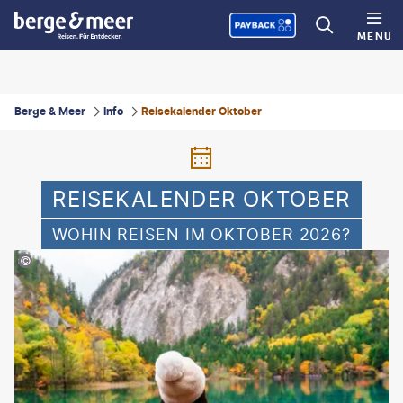
MENÜ
Berge & Meer
Info
Reisekalender Oktober
REISEKALENDER OKTOBER
WOHIN REISEN IM OKTOBER 2026?
kitzcorner - gty