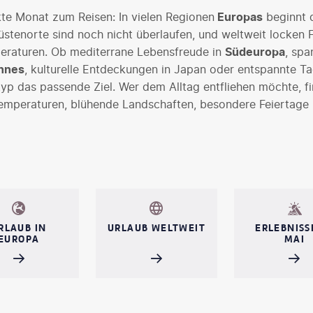
kte Monat zum Reisen: In vielen Regionen
Europas
beginnt 
üstenorte sind noch nicht überlaufen, und weltweit locken F
raturen. Ob mediterrane Lebensfreude in
Südeuropa
, sp
nnes
, kulturelle Entdeckungen in Japan oder entspannte T
typ das passende Ziel. Wer dem Alltag entfliehen möchte, fi
mperaturen, blühende Landschaften, besondere Feiertage u
RLAUB IN
URLAUB WELTWEIT
ERLEBNISS
EUROPA
MAI