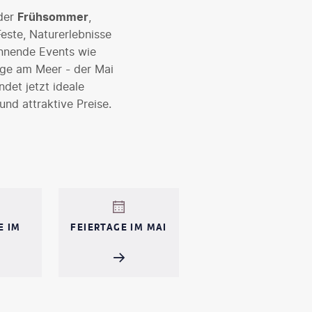
der
Frühsommer
,
este, Naturerlebnisse
annende Events wie
age am Meer - der Mai
ndet jetzt ideale
nd attraktive Preise.
E IM
FEIERTAGE IM MAI