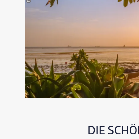
©febriyanta - gty
DIE SCHÖ