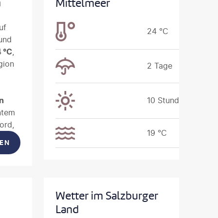
m
Mittelmeer
uf
24 °C
und
 °C
,
gion
2 Tage
n
10 Stunden
ntem
ord,
19 °C
vnik
TEN
Wetter im Salzburger
Land