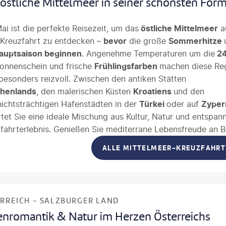
östliche Mittelmeer in seiner schönsten For
ai ist die perfekte Reisezeit, um das
östliche Mittelmeer
a
 Kreuzfahrt zu entdecken –
bevor
die große
Sommerhitze
auptsaison beginnen
. Angenehme Temperaturen um die
24
Sonnenschein und frische
Frühlingsfarben
machen diese Re
 besonders reizvoll. Zwischen den antiken Stätten
chenlands
, den malerischen Küsten
Kroatiens
und den
ichtsträchtigen Hafenstädten in der
Türkei
oder auf
Zyper
tet Sie eine ideale Mischung aus Kultur, Natur und entspan
fahrterlebnis. Genießen Sie mediterrane Lebensfreude an B
eren Sie durch charmante Altstädte wie
Rhodos
oder
Dubro
ALLE MITTELMEER-KREUZFAHR
assen Sie sich von der Vielfalt der Regionen verzaubern.
RREICH - SALZBURGER LAND
enromantik & Natur im Herzen Österreichs