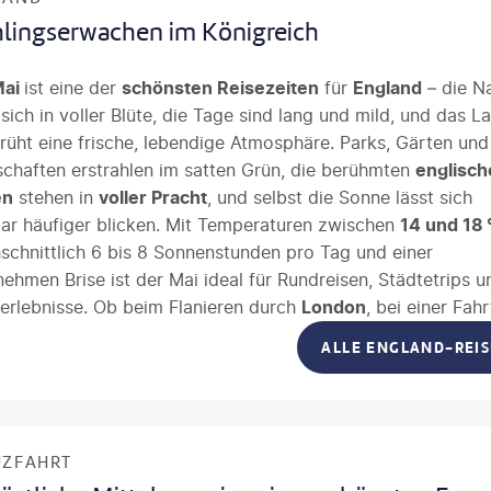
hlingserwachen im Königreich
Mai
ist eine der
schönsten Reisezeiten
für
England
– die N
 sich in voller Blüte, die Tage sind lang und mild, und das L
rüht eine frische, lebendige Atmosphäre. Parks, Gärten und
chaften erstrahlen im satten Grün, die berühmten
englisch
en
stehen in
voller Pracht
, und selbst die Sonne lässt sich
ar häufiger blicken. Mit Temperaturen zwischen
14 und 18 
schnittlich 6 bis 8 Sonnenstunden pro Tag und einer
ehmen Brise ist der Mai ideal für Rundreisen, Städtetrips u
erlebnisse. Ob beim Flanieren durch
London
, bei einer Fahr
ng der
malerischen Küste
von
Cornwall
oder beim Wander
ALLE ENGLAND-REI
 die sanften Hügel der Cotswolds – das Wetter lädt zum
cken und Genießen ein, ohne die sommerliche Hitze und di
saison-Mengen.
UZFAHRT