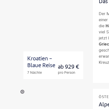
Das 
Der M
einer
die
H
viel 
jetzt
Grie
gesch
erwar
Kroatien -
Kreuz
Blaue Reise
ab
929
€
flani
7 Nächte
pro Person
und l
©Gästeservice Tennengau
ÖSTE
Alp