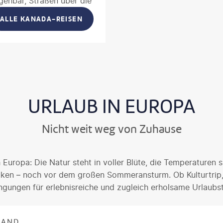
gehbar, Straßen über die
it etwas Glück lassen
ALLE KANADA-REISEN
en. Ob ein Roadtrip
ise nach
Toronto
oder
ritish Columbia – Kanada
isse
abseits der großen
URLAUB IN EUROPA
Nicht weit weg von Zuhause
ch Europa: Die Natur steht in voller Blüte, die Temperaturen
ken – noch vor dem großen Sommeransturm. Ob Kulturtrip, A
ngungen für erlebnisreiche und zugleich erholsame Urlaubs
LAND