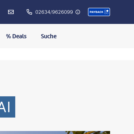
02634/9626099
% Deals
Suche
AI