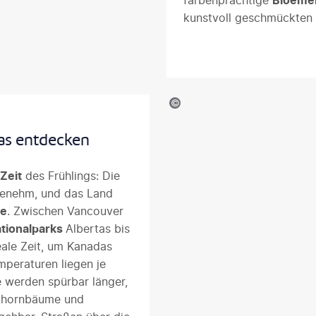
farbenprächtige
Bloeme
kunstvoll geschmückten 
©swissmediavision - gty
as entdecken
Zeit
des Frühlings: Die
genehm, und das Land
te
. Zwischen Vancouver
tionalparks
Albertas bis
eale Zeit, um Kanadas
mperaturen liegen je
 werden spürbar länger,
 Ahornbäume und