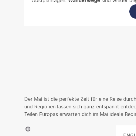
Obstplantagen.
Wanderwege
sind wieder be
Pässe geöffnet und die Tierwelt wird aktiv: M
sich bereits
Bären, Elche
oder
Wale
beobacht
entlang des Icefields Parkway, eine Städtere
Montreal
oder Natur pur in den Weiten von B
im Mai bietet ruhige,
naturnahe Reiseerlebn
Sommerströme.
Der Mai ist die perfekte Zeit für eine Reise dur
und Regionen lassen sich ganz entspannt entdec
Teilen Europas erwarten dich im Mai ideale Bedi
©Vladislav Zolotov - gty
ENG