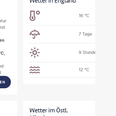
Wetter in England
16 °C
atur
and
7 Tage
en
9 Stunden
°C,
nd
12 °C
t
n
SEN
e
Wetter im Östl.