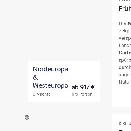
Frü
Der
zeigt
versp
Lands
Gärt
spürb
durch
Nordeuropa
angen
&
Natur
Westeuropa
ab
917
€
entla
9 Nächte
pro Person
durch
Entde
Hoch
©@goTürkiye
KRE