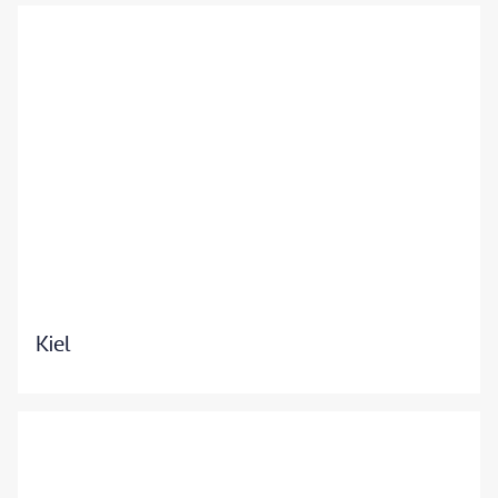
querbeet - gty
Kiel