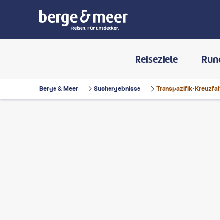
Reiseziele
Run
Berge & Meer
Suchergebnisse
Transpazifik-Kreuzfah
Balasko-gty