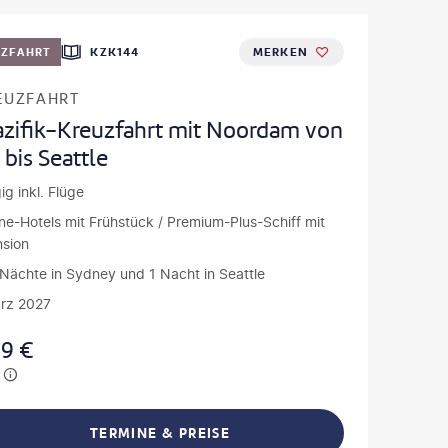
UZFAHRT
KZK144
MERKEN
EUZFAHRT
azifik-Kreuzfahrt mit Noordam von
bis Seattle
ig inkl. Flüge
ne-Hotels mit Frühstück / Premium-Plus-Schiff mit
nsion
2 Nächte in Sydney und 1 Nacht in Seattle
rz 2027
99
€
TERMINE & PREISE
L TEILEN