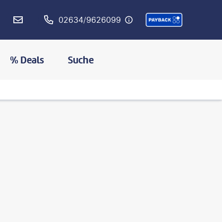
02634/9626099
% Deals
Suche
©
filipefrazao - gty