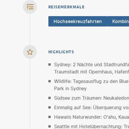
REISEMERKMALE
Hochseekreuzfahrten
Kombin
HIGHLIGHTS
Sydney: 2 Nächte und Stadtrundfa
Traumstadt mit Opernhaus, Hafenf
Wildlife: Tagesausflug zu den Blu
Park in Sydney
Südsee zum Träumen: Neukaledoni
Einmalig auf See: Überquerung v
Hawaiis Naturwunder: Oʻahu, Kauaʻ
Seattle mit Hotelübernachtung: T