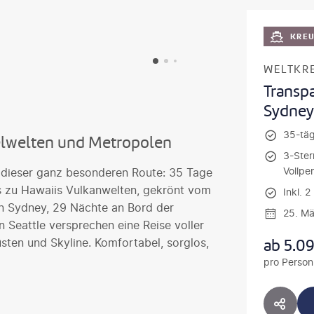
KRE
WELTKR
Transp
Sydney 
35-täg
elwelten und Metropolen
3-Ster
Vollpe
f dieser ganz besonderen Route: 35 Tage
 zu Hawaiis Vulkanwelten, gekrönt vom
Inkl. 
in Sydney, 29 Nächte an Bord der
25. Mä
 Seattle versprechen eine Reise voller
ab
5.0
ten und Skyline. Komfortabel, sorglos,
pro Person
HOTE