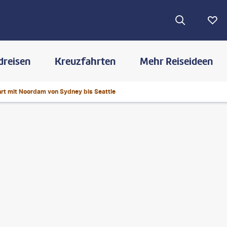
dreisen
Kreuzfahrten
Mehr Reiseideen
rt mit Noordam von Sydney bis Seattle
©
FatCamera